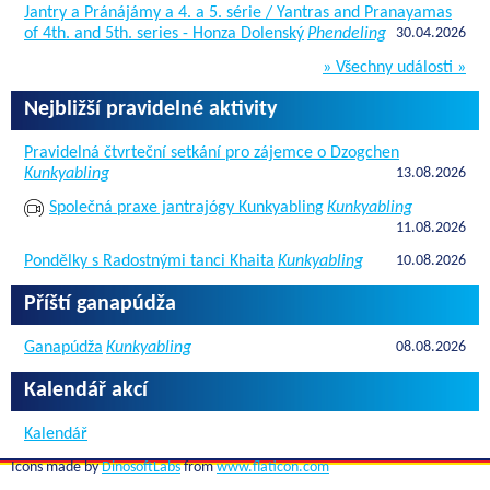
Jantry a Pránájámy a 4. a 5. série / Yantras and Pranayamas
of 4th. and 5th. series - Honza Dolenský
Phendeling
30.04.2026
» Všechny události »
Nejbližší pravidelné aktivity
Pravidelná čtvrteční setkání pro zájemce o Dzogchen
Kunkyabling
13.08.2026
Společná praxe jantrajógy Kunkyabling
Kunkyabling
11.08.2026
Pondělky s Radostnými tanci Khaita
Kunkyabling
10.08.2026
Příští ganapúdža
Ganapúdža
Kunkyabling
08.08.2026
Kalendář akcí
Kalendář
Icons made by
DinosoftLabs
from
www.flaticon.com