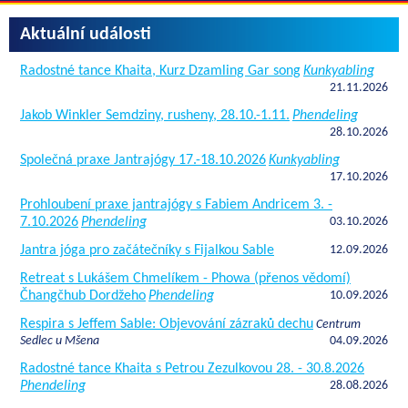
Aktuální události
Radostné tance Khaita, Kurz Dzamling Gar song
Kunkyabling
21.11.2026
Jakob Winkler Semdziny, rusheny, 28.10.-1.11.
Phendeling
28.10.2026
Společná praxe Jantrajógy 17.-18.10.2026
Kunkyabling
17.10.2026
Prohloubení praxe jantrajógy s Fabiem Andricem 3. -
7.10.2026
Phendeling
03.10.2026
Jantra jóga pro začátečníky s Fijalkou Sable
12.09.2026
Retreat s Lukášem Chmelíkem - Phowa (přenos vědomí)
Čhangčhub Dordžeho
Phendeling
10.09.2026
Respira s Jeffem Sable: Objevování zázraků dechu
Centrum
Sedlec u Mšena
04.09.2026
Radostné tance Khaita s Petrou Zezulkovou 28. - 30.8.2026
Phendeling
28.08.2026