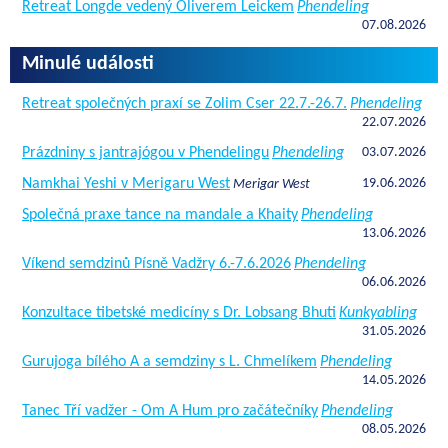
Retreat Longde vedený Oliverem Leickem
Phendeling
07.08.2026
Minulé události
Retreat společných praxí se Zolim Cser 22.7.-26.7.
Phendeling
22.07.2026
Prázdniny s jantrajógou v Phendelingu
Phendeling
03.07.2026
Namkhai Yeshi v Merigaru West
19.06.2026
Merigar West
Společná praxe tance na mandale a Khaity
Phendeling
13.06.2026
Víkend semdzinů Písně Vadžry 6.-7.6.2026
Phendeling
06.06.2026
Konzultace tibetské medicíny s Dr. Lobsang Bhuti
Kunkyabling
31.05.2026
Gurujoga bílého A a semdziny s L. Chmelíkem
Phendeling
14.05.2026
Tanec Tří vadžer - Om A Hum pro začátečníky
Phendeling
08.05.2026