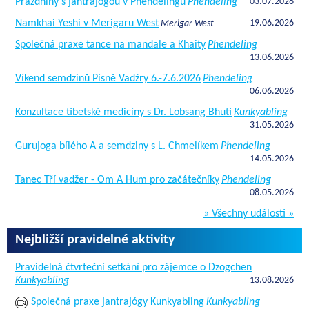
Prázdniny s jantrajógou v Phendelingu
Phendeling
03.07.2026
Namkhai Yeshi v Merigaru West
19.06.2026
Merigar West
Společná praxe tance na mandale a Khaity
Phendeling
13.06.2026
Víkend semdzinů Písně Vadžry 6.-7.6.2026
Phendeling
06.06.2026
Konzultace tibetské medicíny s Dr. Lobsang Bhuti
Kunkyabling
31.05.2026
Gurujoga bílého A a semdziny s L. Chmelíkem
Phendeling
14.05.2026
Tanec Tří vadžer - Om A Hum pro začátečníky
Phendeling
08.05.2026
» Všechny události »
Nejbližší pravidelné aktivity
Pravidelná čtvrteční setkání pro zájemce o Dzogchen
Kunkyabling
13.08.2026
Společná praxe jantrajógy Kunkyabling
Kunkyabling