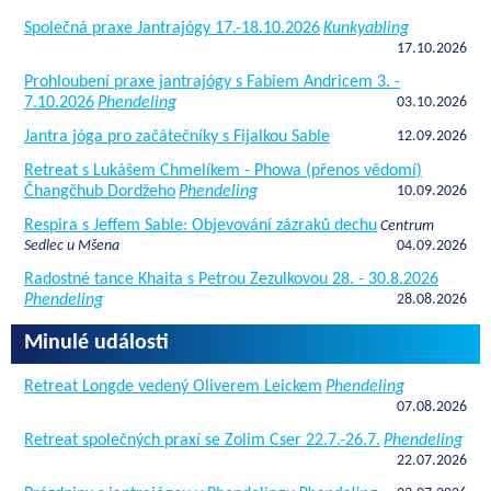
Společná praxe Jantrajógy 17.-18.10.2026
Kunkyabling
17.10.2026
Prohloubení praxe jantrajógy s Fabiem Andricem 3. -
7.10.2026
Phendeling
03.10.2026
Jantra jóga pro začátečníky s Fijalkou Sable
12.09.2026
Retreat s Lukášem Chmelíkem - Phowa (přenos vědomí)
Čhangčhub Dordžeho
Phendeling
10.09.2026
Respira s Jeffem Sable: Objevování zázraků dechu
Centrum
Sedlec u Mšena
04.09.2026
Radostné tance Khaita s Petrou Zezulkovou 28. - 30.8.2026
Phendeling
28.08.2026
Minulé události
Retreat Longde vedený Oliverem Leickem
Phendeling
07.08.2026
Retreat společných praxí se Zolim Cser 22.7.-26.7.
Phendeling
22.07.2026