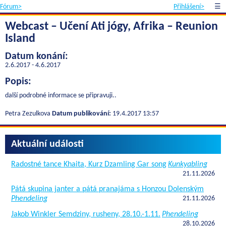
Fórum>
Přihlášení>
☰
Webcast – Učení Ati jógy, Afrika – Reunion
Island
Datum konání:
2.6.2017 - 4.6.2017
Popis:
další podrobné informace se připravuji..
Petra Zezulkova
Datum publikování:
19.4.2017 13:57
Aktuální události
Radostné tance Khaita, Kurz Dzamling Gar song
Kunkyabling
21.11.2026
Pátá skupina janter a pátá pranajáma s Honzou Dolenským
Phendeling
21.11.2026
Jakob Winkler Semdziny, rusheny, 28.10.-1.11.
Phendeling
28.10.2026