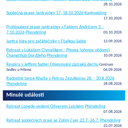
28.10.2026
Společná praxe Jantrajógy 17.-18.10.2026
Kunkyabling
17.10.2026
Prohloubení praxe jantrajógy s Fabiem Andricem 3. -
7.10.2026
Phendeling
03.10.2026
Jantra jóga pro začátečníky s Fijalkou Sable
12.09.2026
Retreat s Lukášem Chmelíkem - Phowa (přenos vědomí)
Čhangčhub Dordžeho
Phendeling
10.09.2026
Respira s Jeffem Sable: Objevování zázraků dechu
Centrum
Sedlec u Mšena
04.09.2026
Radostné tance Khaita s Petrou Zezulkovou 28. - 30.8.2026
Phendeling
28.08.2026
Minulé události
Retreat Longde vedený Oliverem Leickem
Phendeling
07.08.2026
Retreat společných praxí se Zolim Cser 22.7.-26.7.
Phendeling
22.07.2026