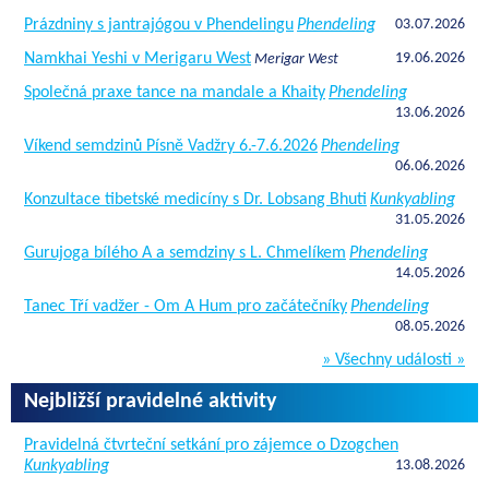
Prázdniny s jantrajógou v Phendelingu
Phendeling
03.07.2026
Namkhai Yeshi v Merigaru West
19.06.2026
Merigar West
Společná praxe tance na mandale a Khaity
Phendeling
13.06.2026
Víkend semdzinů Písně Vadžry 6.-7.6.2026
Phendeling
06.06.2026
Konzultace tibetské medicíny s Dr. Lobsang Bhuti
Kunkyabling
31.05.2026
Gurujoga bílého A a semdziny s L. Chmelíkem
Phendeling
14.05.2026
Tanec Tří vadžer - Om A Hum pro začátečníky
Phendeling
08.05.2026
» Všechny události »
Nejbližší pravidelné aktivity
Pravidelná čtvrteční setkání pro zájemce o Dzogchen
Kunkyabling
13.08.2026