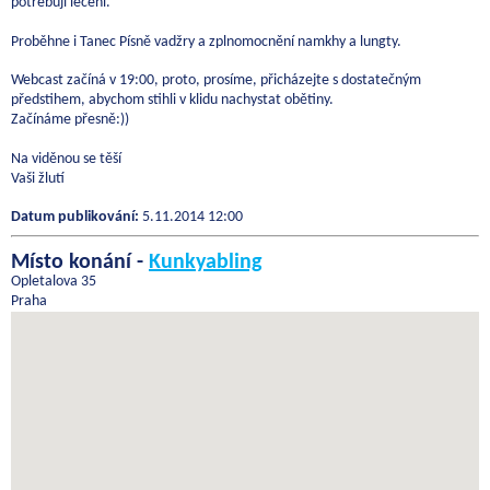
potřebují léčení.
Proběhne i Tanec Písně vadžry a zplnomocnění namkhy a lungty.
Webcast začíná v 19:00, proto, prosíme, přicházejte s dostatečným
předstihem, abychom stihli v klidu nachystat obětiny.
Začínáme přesně:))
Na viděnou se těší
Vaši žlutí
Datum publikování:
5.11.2014 12:00
Místo konání -
Kunkyabling
Opletalova 35
Praha