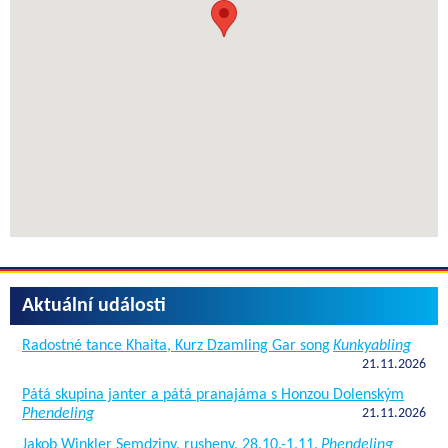
Aktuální události
Radostné tance Khaita, Kurz Dzamling Gar song
Kunkyabling
21.11.2026
Pátá skupina janter a pátá pranajáma s Honzou Dolenským
Phendeling
21.11.2026
Jakob Winkler Semdziny, rusheny, 28.10.-1.11.
Phendeling