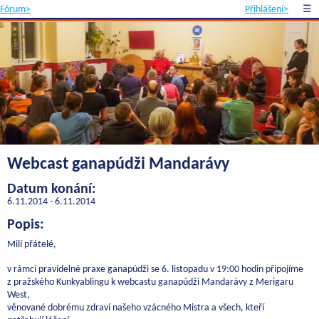
Fórum>
Přihlášení>
☰
Webcast ganapúdži Mandarávy
Datum konání:
6.11.2014 - 6.11.2014
Popis:
Milí přátelé,
v rámci pravidelné praxe ganapúdži se 6. listopadu v 19:00 hodin připojíme
z pražského Kunkyablingu k webcastu ganapúdži Mandarávy z Merigaru
West,
věnované dobrému zdraví našeho vzácného Mistra a všech, kteří