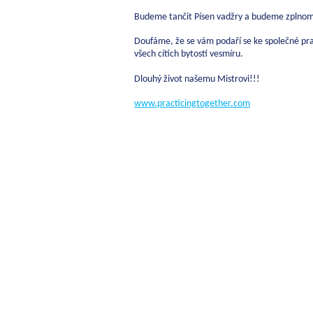
Budeme tančit Písen vadžry a budeme zplno
Doufáme, že se vám podaří se ke společné praxi
všech cítích bytostí vesmíru.
Dlouhý život našemu Mistrovi!!!
www.practicingtogether.com