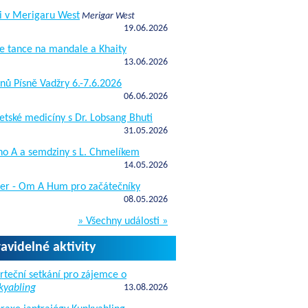
i v Merigaru West
Merigar West
19.06.2026
e tance na mandale a Khaity
13.06.2026
nů Písně Vadžry 6.-7.6.2026
06.06.2026
etské medicíny s Dr. Lobsang Bhuti
31.05.2026
ho A a semdziny s L. Chmelíkem
14.05.2026
žer - Om A Hum pro začátečníky
08.05.2026
» Všechny události »
ravidelné aktivity
rteční setkání pro zájemce o
kyabling
13.08.2026