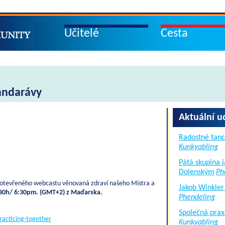
Učitelé
Cesta
andarávy
Aktuální u
Radostné tanc
Kunkyabling
Pátá skupina 
Dolenským
Ph
 otevřeného webcastu věnovaná zdraví našeho Mistra a
Jakob Winkler
8:30h/ 6:30pm. (GMT+2) z Maďarska.
Phendeling
Společná prax
racticing-together
Kunkyabling