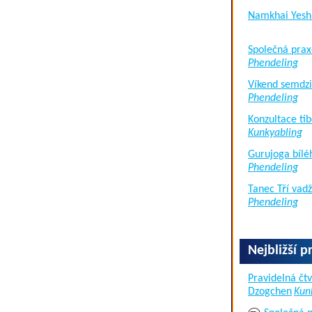
Namkhai Yesh
Společná prax
Phendeling
Víkend semdzi
Phendeling
Konzultace tib
Kunkyabling
Gurujoga bílé
Phendeling
Tanec Tří vad
Phendeling
Nejbližší p
Pravidelná čtv
Dzogchen
Kun