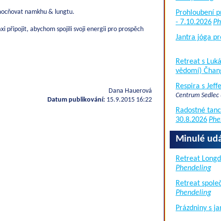
mocňovat namkhu & lungtu.
Prohloubení p
- 7.10.2026
Ph
 připojit, abychom spojili svoji energii pro prospěch
Jantra jóga pr
Retreat s Lu
vědomí) Čhan
Respira s Jef
Dana Hauerová
Centrum Sedlec
Datum publikování:
15.9.2015 16:22
Radostné tanc
30.8.2026
Phe
Minulé udá
Retreat Long
Phendeling
Retreat společ
Phendeling
Prázdniny s j