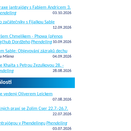
raxe jantrajógy s Fabiem Andricem 3.
endeling
03.10.2026
o začátečníky s Fijalkou Sable
12.09.2026
kášem Chmelíkem - Phowa (přenos
gčhub Dordžeho
Phendeling
10.09.2026
fem Sable: Objevování zázraků dechu
 u Mšena
04.09.2026
e Khaita s Petrou Zezulkovou 28. -
ndeling
28.08.2026
losti
de vedený Oliverem Leickem
07.08.2026
ných praxí se Zolim Cser 22.7.-26.7.
22.07.2026
antrajógou v Phendelingu
Phendeling
03.07.2026