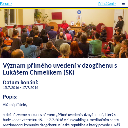
Fórum>
Přihlášení>
☰
Význam přímého uvedení v dzogčhenu s
Lukášem Chmelíkem (SK)
Datum konání:
15.7.2016 - 17.7.2016
Popis:
Vážení přátelé,
srdečně zveme na kurz s názvem „Přímé uvedení v dzogčhenu“, který se
bude konat v termínu 15. – 17.7.2016 v Kunkyablingu, meditačním centru
Mezinárodní komunity dzogčhenu v České republice a který povede Lukáš