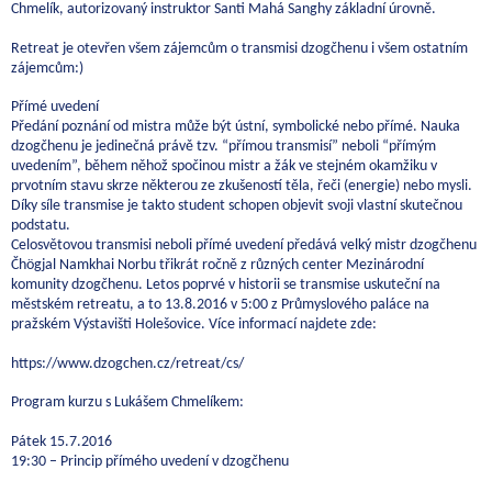
Chmelík, autorizovaný instruktor Santi Mahá Sanghy základní úrovně.
Retreat je otevřen všem zájemcům o transmisi dzogčhenu i všem ostatním
zájemcům:)
Přímé uvedení
Předání poznání od mistra může být ústní, symbolické nebo přímé. Nauka
dzogčhenu je jedinečná právě tzv. “přímou transmisí” neboli “přímým
uvedením”, během něhož spočinou mistr a žák ve stejném okamžiku v
prvotním stavu skrze některou ze zkušeností těla, řeči (energie) nebo mysli.
Díky síle transmise je takto student schopen objevit svoji vlastní skutečnou
podstatu.
Celosvětovou transmisi neboli přímé uvedení předává velký mistr dzogčhenu
Čhögjal Namkhai Norbu třikrát ročně z různých center Mezinárodní
komunity dzogčhenu. Letos poprvé v historii se transmise uskuteční na
městském retreatu, a to 13.8.2016 v 5:00 z Průmyslového paláce na
pražském Výstavišti Holešovice. Více informací najdete zde:
https://www.dzogchen.cz/retreat/cs/
Program kurzu s Lukášem Chmelíkem:
Pátek 15.7.2016
19:30 – Princip přímého uvedení v dzogčhenu