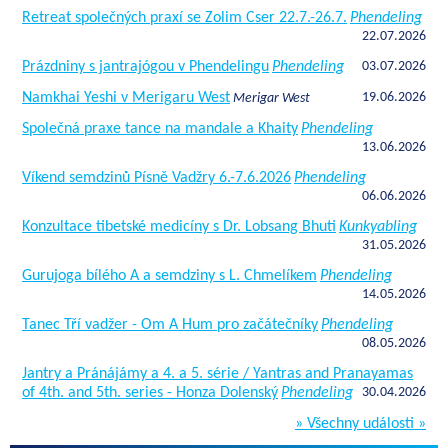
Retreat společných praxí se Zolim Cser 22.7.-26.7.
Phendeling
22.07.2026
Prázdniny s jantrajógou v Phendelingu
Phendeling
03.07.2026
Namkhai Yeshi v Merigaru West
19.06.2026
Merigar West
Společná praxe tance na mandale a Khaity
Phendeling
13.06.2026
Víkend semdzinů Písně Vadžry 6.-7.6.2026
Phendeling
06.06.2026
Konzultace tibetské medicíny s Dr. Lobsang Bhuti
Kunkyabling
31.05.2026
Gurujoga bílého A a semdziny s L. Chmelíkem
Phendeling
14.05.2026
Tanec Tří vadžer - Om A Hum pro začátečníky
Phendeling
08.05.2026
Jantry a Pránájámy a 4. a 5. série / Yantras and Pranayamas
of 4th. and 5th. series - Honza Dolenský
Phendeling
30.04.2026
» Všechny události »