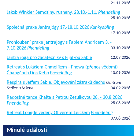
21.11.2026
Jakob Winkler Semdziny, rusheny, 28.10.-1.11.
Phendeling
28.10.2026
Společná praxe Jantrajógy 17.-18.10.2026
Kunkyabling
17.10.2026
Prohloubení praxe jantrajógy s Fabiem Andricem 3. -
7.10.2026
Phendeling
03.10.2026
Jantra jóga pro začátečníky s Fijalkou Sable
12.09.2026
Retreat s Lukášem Chmelíkem - Phowa (přenos vědomí)
Čhangčhub Dordžeho
Phendeling
10.09.2026
Respira s Jeffem Sable: Objevování zázraků dechu
Centrum
Sedlec u Mšena
04.09.2026
Radostné tance Khaita s Petrou Zezulkovou 28. - 30.8.2026
Phendeling
28.08.2026
Retreat Longde vedený Oliverem Leickem
Phendeling
07.08.2026
Minulé události