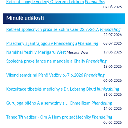
Retreat Longde vedený Oliverem Leickem
Phendeling
07.08.2026
Minulé události
Retreat společných praxí se Zolim Cser 22.7.-26.7.
Phendeling
22.07.2026
Prázdniny s jantrajógou v Phendelingu
Phendeling
03.07.2026
Namkhai Yeshi v Merigaru West
19.06.2026
Merigar West
Společná praxe tance na mandale a Khaity
Phendeling
13.06.2026
Víkend semdzinů Písně Vadžry 6.-7.6.2026
Phendeling
06.06.2026
Konzultace tibetské medicíny s Dr. Lobsang Bhuti
Kunkyabling
31.05.2026
Gurujoga bílého A a semdziny s L. Chmelíkem
Phendeling
14.05.2026
Tanec Tří vadžer - Om A Hum pro začátečníky
Phendeling
08.05.2026