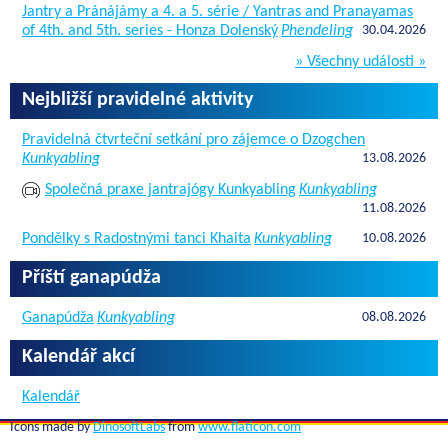
Jantry a Pránájámy a 4. a 5. série / Yantras and Pranayamas
of 4th. and 5th. series - Honza Dolenský
Phendeling
30.04.2026
» Všechny události »
Nejbližší pravidelné aktivity
Pravidelná čtvrteční setkání pro zájemce o Dzogchen
Kunkyabling
13.08.2026
Společná praxe jantrajógy Kunkyabling
Kunkyabling
11.08.2026
Pondělky s Radostnými tanci Khaita
Kunkyabling
10.08.2026
Příští ganapúdža
Ganapúdža
Kunkyabling
08.08.2026
Kalendář akcí
Kalendář
Icons made by
DinosoftLabs
from
www.flaticon.com