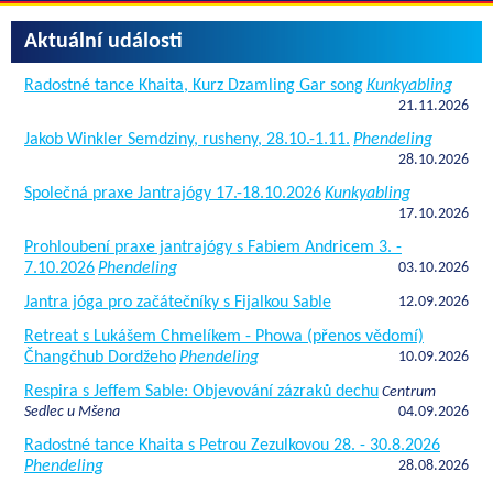
Aktuální události
Radostné tance Khaita, Kurz Dzamling Gar song
Kunkyabling
21.11.2026
Jakob Winkler Semdziny, rusheny, 28.10.-1.11.
Phendeling
28.10.2026
Společná praxe Jantrajógy 17.-18.10.2026
Kunkyabling
17.10.2026
Prohloubení praxe jantrajógy s Fabiem Andricem 3. -
7.10.2026
Phendeling
03.10.2026
Jantra jóga pro začátečníky s Fijalkou Sable
12.09.2026
Retreat s Lukášem Chmelíkem - Phowa (přenos vědomí)
Čhangčhub Dordžeho
Phendeling
10.09.2026
Respira s Jeffem Sable: Objevování zázraků dechu
Centrum
Sedlec u Mšena
04.09.2026
Radostné tance Khaita s Petrou Zezulkovou 28. - 30.8.2026
Phendeling
28.08.2026