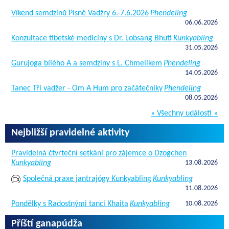
Víkend semdzinů Písně Vadžry 6.-7.6.2026
Phendeling
06.06.2026
Konzultace tibetské medicíny s Dr. Lobsang Bhuti
Kunkyabling
31.05.2026
Gurujoga bílého A a semdziny s L. Chmelíkem
Phendeling
14.05.2026
Tanec Tří vadžer - Om A Hum pro začátečníky
Phendeling
08.05.2026
» Všechny události »
Nejbližší pravidelné aktivity
Pravidelná čtvrteční setkání pro zájemce o Dzogchen
Kunkyabling
13.08.2026
Společná praxe jantrajógy Kunkyabling
Kunkyabling
11.08.2026
Pondělky s Radostnými tanci Khaita
Kunkyabling
10.08.2026
Příští ganapúdža