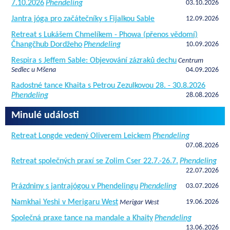
7.10.2026
Phendeling
03.10.2026
Jantra jóga pro začátečníky s Fijalkou Sable
12.09.2026
Retreat s Lukášem Chmelíkem - Phowa (přenos vědomí)
Čhangčhub Dordžeho
Phendeling
10.09.2026
Respira s Jeffem Sable: Objevování zázraků dechu
Centrum
Sedlec u Mšena
04.09.2026
Radostné tance Khaita s Petrou Zezulkovou 28. - 30.8.2026
Phendeling
28.08.2026
Minulé události
Retreat Longde vedený Oliverem Leickem
Phendeling
07.08.2026
Retreat společných praxí se Zolim Cser 22.7.-26.7.
Phendeling
22.07.2026
Prázdniny s jantrajógou v Phendelingu
Phendeling
03.07.2026
Namkhai Yeshi v Merigaru West
19.06.2026
Merigar West
Společná praxe tance na mandale a Khaity
Phendeling
13.06.2026