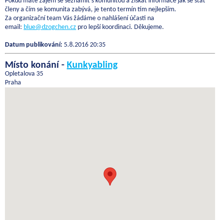
Pokud máte zájem se seznámit s komunitou a získat informace jak se stát
členy a čím se komunita zabývá, je tento termín tím nejlepším.
Za organizační team Vás žádáme o nahlášení účasti na
email:
blue@dzogchen.cz
pro lepší koordinaci. Děkujeme.
Datum publikování:
5.8.2016 20:35
Místo konání -
Kunkyabling
Opletalova 35
Praha