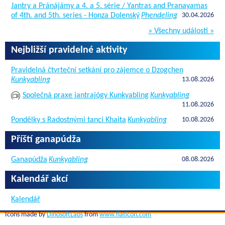
Jantry a Pránájámy a 4. a 5. série / Yantras and Pranayamas
of 4th. and 5th. series - Honza Dolenský
Phendeling
30.04.2026
» Všechny události »
Nejbližší pravidelné aktivity
Pravidelná čtvrteční setkání pro zájemce o Dzogchen
Kunkyabling
13.08.2026
Společná praxe jantrajógy Kunkyabling
Kunkyabling
11.08.2026
Pondělky s Radostnými tanci Khaita
Kunkyabling
10.08.2026
Příští ganapúdža
Ganapúdža
Kunkyabling
08.08.2026
Kalendář akcí
Kalendář
Icons made by
DinosoftLabs
from
www.flaticon.com