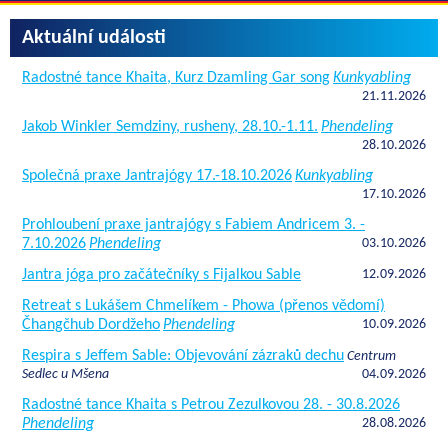
Aktuální události
Radostné tance Khaita, Kurz Dzamling Gar song
Kunkyabling
21.11.2026
Jakob Winkler Semdziny, rusheny, 28.10.-1.11.
Phendeling
28.10.2026
Společná praxe Jantrajógy 17.-18.10.2026
Kunkyabling
17.10.2026
Prohloubení praxe jantrajógy s Fabiem Andricem 3. -
7.10.2026
Phendeling
03.10.2026
Jantra jóga pro začátečníky s Fijalkou Sable
12.09.2026
Retreat s Lukášem Chmelíkem - Phowa (přenos vědomí)
Čhangčhub Dordžeho
Phendeling
10.09.2026
Respira s Jeffem Sable: Objevování zázraků dechu
Centrum
Sedlec u Mšena
04.09.2026
Radostné tance Khaita s Petrou Zezulkovou 28. - 30.8.2026
Phendeling
28.08.2026