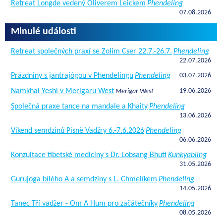
Retreat Longde vedený Oliverem Leickem
Phendeling
07.08.2026
Minulé události
Retreat společných praxí se Zolim Cser 22.7.-26.7.
Phendeling
22.07.2026
Prázdniny s jantrajógou v Phendelingu
Phendeling
03.07.2026
Namkhai Yeshi v Merigaru West
19.06.2026
Merigar West
Společná praxe tance na mandale a Khaity
Phendeling
13.06.2026
Víkend semdzinů Písně Vadžry 6.-7.6.2026
Phendeling
06.06.2026
Konzultace tibetské medicíny s Dr. Lobsang Bhuti
Kunkyabling
31.05.2026
Gurujoga bílého A a semdziny s L. Chmelíkem
Phendeling
14.05.2026
Tanec Tří vadžer - Om A Hum pro začátečníky
Phendeling
08.05.2026