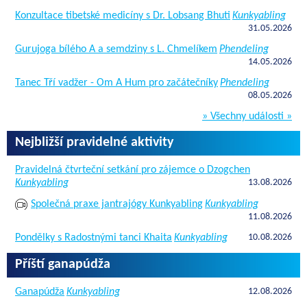
Konzultace tibetské medicíny s Dr. Lobsang Bhuti
Kunkyabling
31.05.2026
Gurujoga bílého A a semdziny s L. Chmelíkem
Phendeling
14.05.2026
Tanec Tří vadžer - Om A Hum pro začátečníky
Phendeling
08.05.2026
» Všechny události »
Nejbližší pravidelné aktivity
Pravidelná čtvrteční setkání pro zájemce o Dzogchen
Kunkyabling
13.08.2026
Společná praxe jantrajógy Kunkyabling
Kunkyabling
11.08.2026
Pondělky s Radostnými tanci Khaita
Kunkyabling
10.08.2026
Příští ganapúdža
Ganapúdža
Kunkyabling
12.08.2026