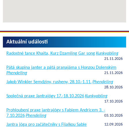
Aktuální události
Radostné tance Khaita, Kurz Dzamling Gar song
Kunkyabling
21.11.2026
Pátá skupina janter a pátá pranajáma s Honzou Dolenským
Phendeling
21.11.2026
Jakob Winkler Semdziny, rusheny, 28.10.-1.11.
Phendeling
28.10.2026
Společná praxe Jantrajógy 17.-18.10.2026
Kunkyabling
17.10.2026
Prohloubení praxe jantrajógy s Fabiem Andricem 3. -
7.10.2026
Phendeling
03.10.2026
Jantra jóga pro začátečníky s Fijalkou Sable
12.09.2026