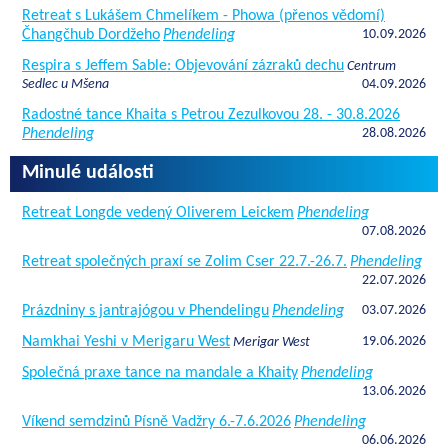
Retreat s Lukášem Chmelíkem - Phowa (přenos vědomí)
Čhangčhub Dordžeho
Phendeling
10.09.2026
Respira s Jeffem Sable: Objevování zázraků dechu
Centrum
Sedlec u Mšena
04.09.2026
Radostné tance Khaita s Petrou Zezulkovou 28. - 30.8.2026
Phendeling
28.08.2026
Minulé události
Retreat Longde vedený Oliverem Leickem
Phendeling
07.08.2026
Retreat společných praxí se Zolim Cser 22.7.-26.7.
Phendeling
22.07.2026
Prázdniny s jantrajógou v Phendelingu
Phendeling
03.07.2026
Namkhai Yeshi v Merigaru West
19.06.2026
Merigar West
Společná praxe tance na mandale a Khaity
Phendeling
13.06.2026
Víkend semdzinů Písně Vadžry 6.-7.6.2026
Phendeling
06.06.2026