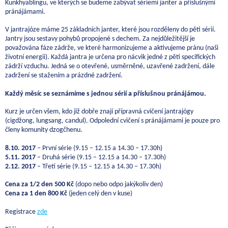
Kunkhyablingu, ve kterých se budeme zabývat sériemi janter a příslušnými
pránájámami.
V jantrajóze máme 25 základních janter, které jsou rozděleny do pěti sérií.
Jantry jsou sestavy pohybů propojené s dechem. Za nejdůležitější je
považována fáze zádrže, ve které harmonizujeme a aktivujeme pránu (naši
životní energii). Každá jantra je určena pro nácvik jedné z pěti specifických
zádrží vzduchu. Jedná se o otevřené, usměrněné, uzavřené zadržení, dále
zadržení se stažením a prázdné zadržení.
Každý měsíc se seznámíme s jednou sérií a příslušnou pránájámou.
Kurz je určen všem, kdo již dobře znají přípravná cvičení jantrajógy
(cigdžong, lungsang, candul). Odpolední cvičení s pránájámami je pouze pro
členy komunity dzogčhenu.
8.10. 2017
– První série (9.15 – 12.15 a 14.30 – 17.30h)
5.11. 2017
– Druhá série (9.15 – 12.15 a 14.30 – 17.30h)
2.12. 2017
– Třetí série (9.15 – 12.15 a 14.30 – 17.30h)
Cena za 1/2 den 500 Kč
(dopo nebo odpo jakýkoliv den)
Cena za 1 den 800 Kč
(jeden celý den v kuse)
Registrace
zde