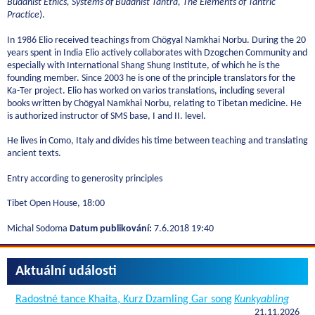
Buddhist Ethics, Systems of Buddhist Tantra, The Elements of Tantric
Practice
).
In 1986 Elio received teachings from Chögyal Namkhai Norbu. During the 20
years spent in India Elio actively collaborates with Dzogchen Community and
especially with International Shang Shung Institute, of which he is the
founding member. Since 2003 he is one of the principle translators for the
Ka-Ter project. Elio has worked on varios translations, including several
books written by Chögyal Namkhai Norbu, relating to Tibetan medicine. He
is authorized instructor of SMS base, I and II. level.
He lives in Como, Italy and divides his time between teaching and translating
ancient texts.
Entry according to generosity principles
Tibet Open House, 18:00
Michal Sodoma
Datum publikování:
7.6.2018 19:40
Aktuální události
Radostné tance Khaita, Kurz Dzamling Gar song
Kunkyabling
21.11.2026