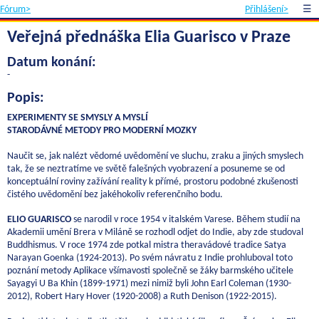
Fórum>
Přihlášení>
☰
Veřejná přednáška Elia Guarisco v Praze
Datum konání:
-
Popis:
EXPERIMENTY SE SMYSLY A MYSLÍ
STARODÁVNÉ METODY PRO MODERNÍ MOZKY
Naučit se, jak nalézt vědomé uvědomění ve sluchu, zraku a jiných smyslech
tak, že se neztratíme ve světě falešných vyobrazení a posuneme se od
konceptuální roviny zažívání reality k přímé, prostoru podobné zkušenosti
čistého uvědomění bez jakéhokoliv referenčního bodu.
ELIO GUARISCO
se narodil v roce 1954 v italském Varese. Během studií na
Akademii umění Brera v Miláně se rozhodl odjet do Indie, aby zde studoval
Buddhismus. V roce 1974 zde potkal mistra theravádové tradice Satya
Narayan Goenka (1924-2013). Po svém návratu z Indie prohluboval toto
poznání metody Aplikace všímavosti společně se žáky barmského učitele
Sayagyi U Ba Khin (1899-1971) mezi nimiž byli John Earl Coleman (1930-
2012), Robert Hary Hover (1920-2008) a Ruth Denison (1922-2015).