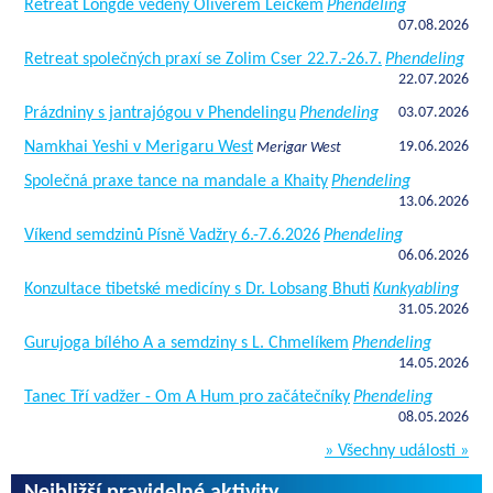
Retreat Longde vedený Oliverem Leickem
Phendeling
07.08.2026
Retreat společných praxí se Zolim Cser 22.7.-26.7.
Phendeling
22.07.2026
Prázdniny s jantrajógou v Phendelingu
Phendeling
03.07.2026
Namkhai Yeshi v Merigaru West
19.06.2026
Merigar West
Společná praxe tance na mandale a Khaity
Phendeling
13.06.2026
Víkend semdzinů Písně Vadžry 6.-7.6.2026
Phendeling
06.06.2026
Konzultace tibetské medicíny s Dr. Lobsang Bhuti
Kunkyabling
31.05.2026
Gurujoga bílého A a semdziny s L. Chmelíkem
Phendeling
14.05.2026
Tanec Tří vadžer - Om A Hum pro začátečníky
Phendeling
08.05.2026
» Všechny události »
Nejbližší pravidelné aktivity