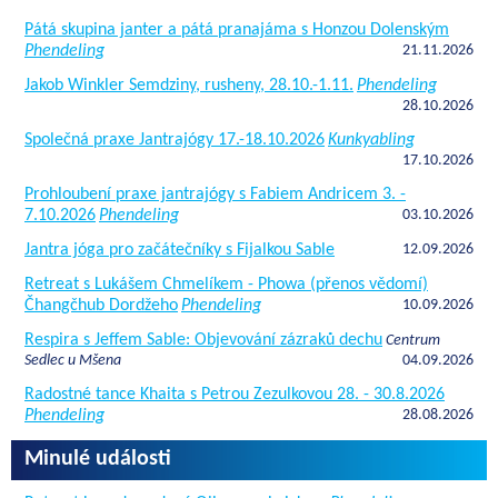
Pátá skupina janter a pátá pranajáma s Honzou Dolenským
Phendeling
21.11.2026
Jakob Winkler Semdziny, rusheny, 28.10.-1.11.
Phendeling
28.10.2026
Společná praxe Jantrajógy 17.-18.10.2026
Kunkyabling
17.10.2026
Prohloubení praxe jantrajógy s Fabiem Andricem 3. -
7.10.2026
Phendeling
03.10.2026
Jantra jóga pro začátečníky s Fijalkou Sable
12.09.2026
Retreat s Lukášem Chmelíkem - Phowa (přenos vědomí)
Čhangčhub Dordžeho
Phendeling
10.09.2026
Respira s Jeffem Sable: Objevování zázraků dechu
Centrum
Sedlec u Mšena
04.09.2026
Radostné tance Khaita s Petrou Zezulkovou 28. - 30.8.2026
Phendeling
28.08.2026
Minulé události