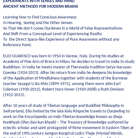
EXPERIMENTS WITH SENSES AND MIND
ANCIENT METHODS FOR MODERN BRAINS
Learning how to Find Conscious Awareness
In Hearing, Seeing and the Other Senses
So That We don’t Loose Oursleves in a World of False Representations
And Shift From a Conceptual Level of Experiencing Reality
To the Direct Space-like Experience of Pure Awareness without any
Reference Point.
ELIO GUARISCO was born in 1954 in Varese, Italy. During his studies at
Academy of Fine Arts of Brera in Milan, he decides to travel to India to study
Buddhism. In India he meets master of Theravada tradition Satya Narayan
Goenka (1924-2013). After his return from India he deepens his knowledge
of the Application of Mindfulness together with students of the Burmese
teacher Sayagyi U Ba Khin (1899-1971), among them were John Earl
Coleman (1930-2012), Robert Hary Hover (1920-2008) a Ruth Denison
(1922-2015).
After 10 years of study of Tibetan language and Buddhist Philosophy in
Switzerland, Elio invited by the late Kalu Rinpoche travels to Darjeeling to
work on the Encyclopedia on Indo-Tibetan knowledge known as Sheja
Kunkhyab (
Shes bya kun khyab
) – The Treasury of Knowledge authored by
eclectic scholar and saint protagonist of Rime movement in Eastern Tibet at
the end of 19th century Jamgon Kongtrul Lodro Thaje (
Myriad Worlds,