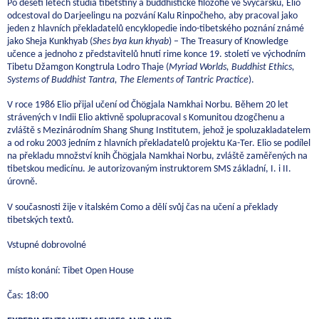
Po deseti letech studia tibetštiny a buddhistické filozofie ve Švýcarsku, Elio
odcestoval do Darjeelingu na pozvání Kalu Rinpočheho, aby pracoval jako
jeden z hlavních překladatelů encyklopedie indo-tibetského poznání známé
jako Sheja Kunkhyab (
Shes bya kun khyab
) – The Treasury of Knowledge
učence a jednoho z představitelů hnutí rime konce 19. století ve východním
Tibetu Džamgon Kongtrula Lodro Thaje (
Myriad Worlds, Buddhist Ethics,
Systems of Buddhist Tantra, The Elements of Tantric Practice
).
V roce 1986 Elio přijal učení od Čhögjala Namkhai Norbu. Během 20 let
strávených v Indii Elio aktivně spolupracoval s Komunitou dzogčhenu a
zvláště s Mezinárodním Shang Shung Institutem, jehož je spoluzakladatelem
a od roku 2003 jedním z hlavních překladatelů projektu Ka-Ter. Elio se podílel
na překladu množství knih Čhögjala Namkhai Norbu, zvláště zaměřených na
tibetskou medicínu. Je autorizovaným instruktorem SMS základní, I. i II.
úrovně.
V současnosti žije v italském Como a dělí svůj čas na učení a překlady
tibetských textů.
Vstupné dobrovolné
místo konání: Tibet Open House
Čas: 18:00