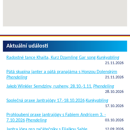
Aktuální události
Radostné tance Khaita, Kurz Dzamling Gar song
Kunkyabling
21.11.2026
Pátá skupina janter a pátá pranajáma s Honzou Dolenským
Phendeling
21.11.2026
Jakob Winkler Semdziny, rusheny, 28.10.-1.11.
Phendeling
28.10.2026
Společná praxe Jantrajógy 17.-18.10.2026
Kunkyabling
17.10.2026
Prohloubení praxe jantrajógy s Fabiem Andricem 3. -
7.10.2026
Phendeling
03.10.2026
Jantra jóga pro začátečníky s Fijalkou Sable
12.09.2026