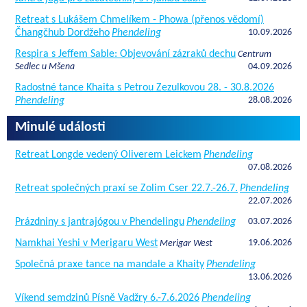
Retreat s Lukášem Chmelíkem - Phowa (přenos vědomí)
Čhangčhub Dordžeho
Phendeling
10.09.2026
Respira s Jeffem Sable: Objevování zázraků dechu
Centrum
Sedlec u Mšena
04.09.2026
Radostné tance Khaita s Petrou Zezulkovou 28. - 30.8.2026
Phendeling
28.08.2026
Minulé události
Retreat Longde vedený Oliverem Leickem
Phendeling
07.08.2026
Retreat společných praxí se Zolim Cser 22.7.-26.7.
Phendeling
22.07.2026
Prázdniny s jantrajógou v Phendelingu
Phendeling
03.07.2026
Namkhai Yeshi v Merigaru West
19.06.2026
Merigar West
Společná praxe tance na mandale a Khaity
Phendeling
13.06.2026
Víkend semdzinů Písně Vadžry 6.-7.6.2026
Phendeling