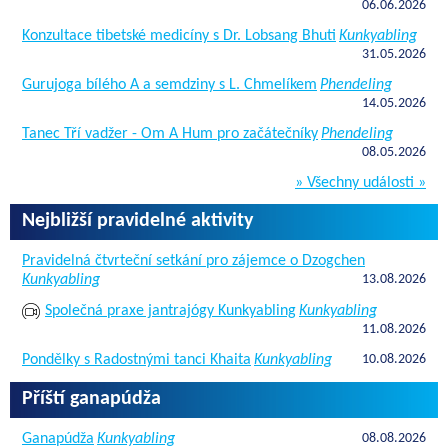
06.06.2026
Konzultace tibetské medicíny s Dr. Lobsang Bhuti
Kunkyabling
31.05.2026
Gurujoga bílého A a semdziny s L. Chmelíkem
Phendeling
14.05.2026
Tanec Tří vadžer - Om A Hum pro začátečníky
Phendeling
08.05.2026
» Všechny události »
Nejbližší pravidelné aktivity
Pravidelná čtvrteční setkání pro zájemce o Dzogchen
Kunkyabling
13.08.2026
Společná praxe jantrajógy Kunkyabling
Kunkyabling
11.08.2026
Pondělky s Radostnými tanci Khaita
Kunkyabling
10.08.2026
Příští ganapúdža
Ganapúdža
Kunkyabling
08.08.2026