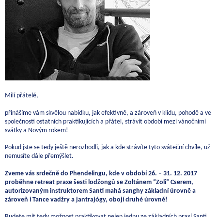
Milí přátelé,
přinášíme vám skvělou nabídku, jak efektivně, a zároveň v klidu, pohodě a ve
společnosti ostatních praktikujících a přátel, strávit období mezi vánočními
svátky a Novým rokem!
Pokud jste se tedy ještě nerozhodli, jak a kde strávíte tyto sváteční chvíle, už
nemusíte dále přemýšlet.
Zveme vás srdečně do Phendelingu, kde v období 26. – 31. 12. 2017
proběhne retreat praxe šesti lodžongů se Zoltánem “Zoli” Cserem,
autorizovaným instruktorem Santi mahá sanghy základní úrovně a
zároveň i Tance vadžry a jantrajógy, obojí druhé úrovně!
Budete mít tedy možnost praktikovat nejen jednu ze základních praxí Santi