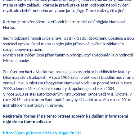
mahá sanghy základu, kterou je právě praxe šesti lodžongů neboli cvičení
mysli, ale chybět nebudou ani praxe jantrajógy, Tance vadžry, čö a jiné!
Retreat je otevřen všem, kteří obdrželi transmisi od Čhögjala Namkhai
Norbu.
Sedm lodžongů neboli cvičení mysli patří k tradici dzogčhenu upadéša a jsou
součástí výcviku Santi mahá sanghy jako přípravná cvičení k základním
dzogčhenovým praxím.
Prvních šest cvičení jsou přemítáním o principu čtyř uvědomění a o hodnotě
Mistra a nauky.
Zoli Cser pochází z Maďarska, pracuje jako prorektor buddhistické fakulty
Dharmagate v Budapešti. V roce 1986 začal praktikovat buddhismus v rámci
zenové linie. S mistrem Čhögyalem Namkhai Norbu se poprvé setkal v roce
2002, členem Mezinárodní komunity dzogčhenu je od roku 2004.
V roce 2013 se stal autorizovaným instruktorem Tance vadžry II. úrovně, v
roce 2015 instruktorem Santi mahá sanghy základní úrovně a v roce 2016
instruktorem jantrajógy II. úrovně.
Registrační formulář na tento retreat společně s dalšími informacemi
najdete na tomto odkazu:
https://goo.gl/forms/Pz6U1NjBTg4R7nFD2