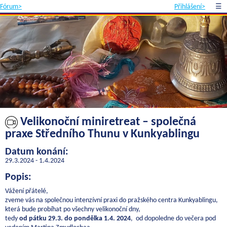
Fórum>
Přihlášení>
☰
Velikonoční miniretreat – společná
praxe Středního Thunu v Kunkyablingu
Datum konání:
29.3.2024 - 1.4.2024
Popis:
Vážení přátelé,
zveme vás na společnou intenzívní praxi do pražského centra Kunkyablingu,
která bude probíhat po všechny velikonoční dny,
tedy
od pátku 29.3. do pondělka 1.4. 2024
, od dopoledne do večera pod