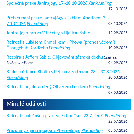
Společná praxe Jantrajógy 17.-18.10.2026
Kunkyabling
17.10.2026
Prohloubení praxe jantrajógy s Fabiem Andricem 3. -
7.10.2026
Phendeling
03.10.2026
Jantra jóga pro začátečníky s Fijalkou Sable
12.09.2026
Retreat s Lukášem Chmelíkem - Phowa (přenos vědomí)
Čhangčhub Dordžeho
Phendeling
10.09.2026
Respira s Jeffem Sable: Objevování zázraků dechu
Centrum
Sedlec u Mšena
04.09.2026
Radostné tance Khaita s Petrou Zezulkovou 28. - 30.8.2026
Phendeling
28.08.2026
Retreat Longde vedený Oliverem Leickem
Phendeling
07.08.2026
Minulé události
Retreat společných praxí se Zolim Cser 22.7.-26.7.
Phendeling
22.07.2026
Prázdniny s jantrajógou v Phendelingu
Phendeling
03.07.2026