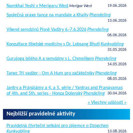
Namkhai Yeshi v Merigaru West
19.06.2026
Merigar West
Společná praxe tance na mandale a Khaity
Phendeling
13.06.2026
Víkend semdzinů Písně Vadžry 6.-7.6.2026
Phendeling
06.06.2026
Konzultace tibetské medicíny s Dr. Lobsang Bhuti
Kunkyabling
31.05.2026
Gurujoga bílého A a semdziny s L. Chmelíkem
Phendeling
14.05.2026
Tanec Tří vadžer - Om A Hum pro začátečníky
Phendeling
08.05.2026
Jantry a Pránájámy a 4. a 5. série / Yantras and Pranayamas
of 4th. and 5th. series - Honza Dolenský
Phendeling
30.04.2026
» Všechny události »
Nejbližší pravidelné aktivity
Pravidelná čtvrteční setkání pro zájemce o Dzogchen
Kunkyabling
13.08.2026