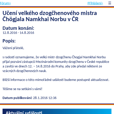
Fórum>
Přihlášení>
☰
Učení velkého dzogčhenového mistra
Čhögjala Namkhai Norbu v ČR
Datum konání:
12.8.2016 - 14.8.2016
Popis:
Vážení přátelé,
s radostí oznamujeme, že velký mistr dzogčhenu Čhogjal Namkhai Norbu
přijal pozvání zástupců Mezinárodní komunity dzogčhenu v České republice
a zavítá ve dnech 12. – 14.8.2016 do Prahy, aby zde předal některé ze
vzácných dzogčhenových nauk.
Bližší informace o této mimořádné události budeme postupně aktualizovat.
Těšíme se na setkání s vámi!
Datum publikování:
28.1.2016 12:36
Aktuální události