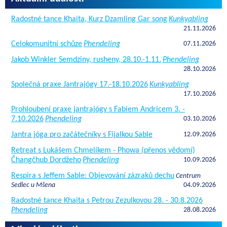
Radostné tance Khaita, Kurz Dzamling Gar song
Kunkyabling
21.11.2026
Celokomunitní schůze
Phendeling
07.11.2026
Jakob Winkler Semdziny, rusheny, 28.10.-1.11.
Phendeling
28.10.2026
Společná praxe Jantrajógy 17.-18.10.2026
Kunkyabling
17.10.2026
Prohloubení praxe jantrajógy s Fabiem Andricem 3. -
7.10.2026
Phendeling
03.10.2026
Jantra jóga pro začátečníky s Fijalkou Sable
12.09.2026
Retreat s Lukášem Chmelíkem - Phowa (přenos vědomí)
Čhangčhub Dordžeho
Phendeling
10.09.2026
Respira s Jeffem Sable: Objevování zázraků dechu
Centrum
Sedlec u Mšena
04.09.2026
Radostné tance Khaita s Petrou Zezulkovou 28. - 30.8.2026
Phendeling
28.08.2026