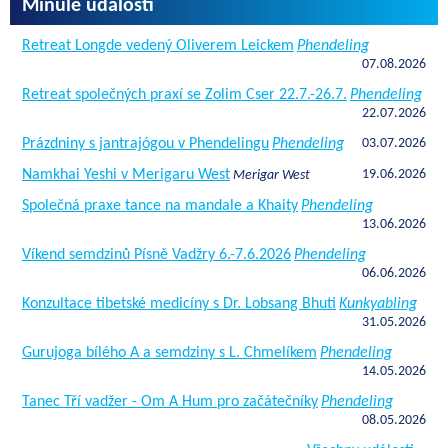
Minulé události
Retreat Longde vedený Oliverem Leickem
Phendeling
07.08.2026
Retreat společných praxí se Zolim Cser 22.7.-26.7.
Phendeling
22.07.2026
Prázdniny s jantrajógou v Phendelingu
Phendeling
03.07.2026
Namkhai Yeshi v Merigaru West
19.06.2026
Merigar West
Společná praxe tance na mandale a Khaity
Phendeling
13.06.2026
Víkend semdzinů Písně Vadžry 6.-7.6.2026
Phendeling
06.06.2026
Konzultace tibetské medicíny s Dr. Lobsang Bhuti
Kunkyabling
31.05.2026
Gurujoga bílého A a semdziny s L. Chmelíkem
Phendeling
14.05.2026
Tanec Tří vadžer - Om A Hum pro začátečníky
Phendeling
08.05.2026