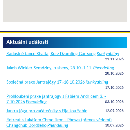
Aktuální události
Radostné tance Khaita, Kurz Dzamling Gar song
Kunkyabling
21.11.2026
Jakob Winkler Semdziny, rusheny, 28.10.-1.11.
Phendeling
28.10.2026
Společná praxe Jantrajógy 17.-18.10.2026
Kunkyabling
17.10.2026
Prohloubení praxe jantrajógy s Fabiem Andricem 3. -
7.10.2026
Phendeling
03.10.2026
Jantra jóga pro začátečníky s Fijalkou Sable
12.09.2026
Retreat s Lukášem Chmelíkem - Phowa (přenos vědomí)
Čhangčhub Dordžeho
Phendeling
10.09.2026