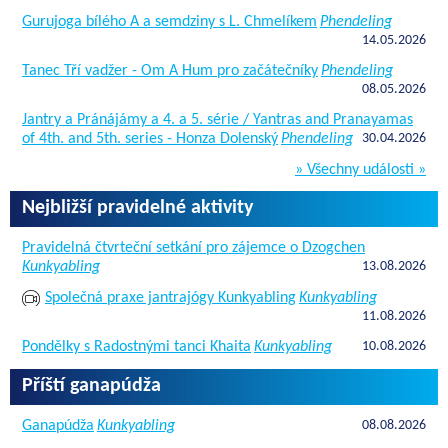
Gurujoga bílého A a semdziny s L. Chmelíkem
Phendeling
14.05.2026
Tanec Tří vadžer - Om A Hum pro začátečníky
Phendeling
08.05.2026
Jantry a Pránájámy a 4. a 5. série / Yantras and Pranayamas
of 4th. and 5th. series - Honza Dolenský
Phendeling
30.04.2026
» Všechny události »
Nejbližší pravidelné aktivity
Pravidelná čtvrteční setkání pro zájemce o Dzogchen
Kunkyabling
13.08.2026
Společná praxe jantrajógy Kunkyabling
Kunkyabling
11.08.2026
Pondělky s Radostnými tanci Khaita
Kunkyabling
10.08.2026
Příští ganapúdža
Ganapúdža
Kunkyabling
08.08.2026