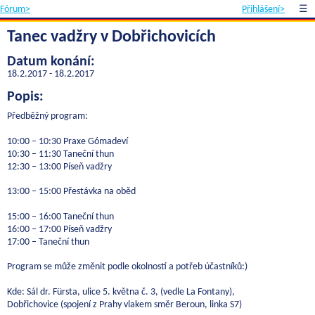
Fórum>
Přihlášení>
☰
Tanec vadžry v Dobřichovicích
Datum konání:
18.2.2017 - 18.2.2017
Popis:
Předběžný program:
10:00 – 10:30 Praxe Gómadeví
10:30 – 11:30 Taneční thun
12:30 – 13:00 Píseň vadžry
13:00 – 15:00 Přestávka na oběd
15:00 – 16:00 Taneční thun
16:00 – 17:00 Píseň vadžry
17:00 – Taneční thun
Program se může změnit podle okolností a potřeb účastníků:)
Kde: Sál dr. Fürsta, ulice 5. května č. 3, (vedle La Fontany),
Dobřichovice (spojení z Prahy vlakem směr Beroun, linka S7)