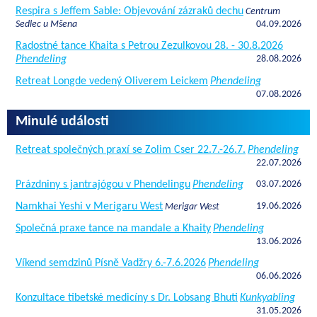
Respira s Jeffem Sable: Objevování zázraků dechu
Centrum
Sedlec u Mšena
04.09.2026
Radostné tance Khaita s Petrou Zezulkovou 28. - 30.8.2026
Phendeling
28.08.2026
Retreat Longde vedený Oliverem Leickem
Phendeling
07.08.2026
Minulé události
Retreat společných praxí se Zolim Cser 22.7.-26.7.
Phendeling
22.07.2026
Prázdniny s jantrajógou v Phendelingu
Phendeling
03.07.2026
Namkhai Yeshi v Merigaru West
19.06.2026
Merigar West
Společná praxe tance na mandale a Khaity
Phendeling
13.06.2026
Víkend semdzinů Písně Vadžry 6.-7.6.2026
Phendeling
06.06.2026
Konzultace tibetské medicíny s Dr. Lobsang Bhuti
Kunkyabling
31.05.2026