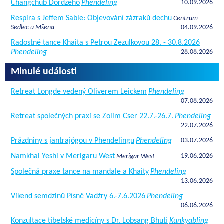
Čhangčhub Dordžeho
Phendeling
10.09.2026
Respira s Jeffem Sable: Objevování zázraků dechu
Centrum
Sedlec u Mšena
04.09.2026
Radostné tance Khaita s Petrou Zezulkovou 28. - 30.8.2026
Phendeling
28.08.2026
Minulé události
Retreat Longde vedený Oliverem Leickem
Phendeling
07.08.2026
Retreat společných praxí se Zolim Cser 22.7.-26.7.
Phendeling
22.07.2026
Prázdniny s jantrajógou v Phendelingu
Phendeling
03.07.2026
Namkhai Yeshi v Merigaru West
19.06.2026
Merigar West
Společná praxe tance na mandale a Khaity
Phendeling
13.06.2026
Víkend semdzinů Písně Vadžry 6.-7.6.2026
Phendeling
06.06.2026
Konzultace tibetské medicíny s Dr. Lobsang Bhuti
Kunkyabling