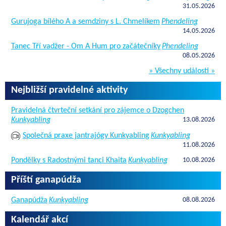
31.05.2026
Gurujoga bílého A a semdziny s L. Chmelíkem
Phendeling
14.05.2026
Tanec Tří vadžer - Om A Hum pro začátečníky
Phendeling
08.05.2026
» Všechny události »
Nejbližší pravidelné aktivity
Pravidelná čtvrteční setkání pro zájemce o Dzogchen
Kunkyabling
13.08.2026
Společná praxe jantrajógy Kunkyabling
Kunkyabling
11.08.2026
Pondělky s Radostnými tanci Khaita
Kunkyabling
10.08.2026
Příští ganapúdža
Ganapúdža
Kunkyabling
08.08.2026
Kalendář akcí