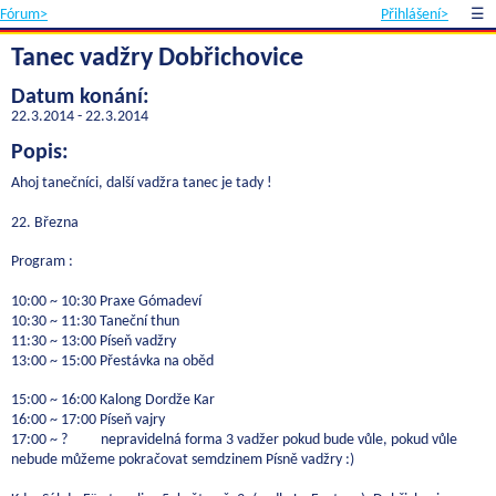
Fórum>
Přihlášení>
☰
Tanec vadžry Dobřichovice
Datum konání:
22.3.2014 - 22.3.2014
Popis:
Ahoj tanečníci, další vadžra tanec je tady !
22. Března
Program :
10:00 ~ 10:30 Praxe Gómadeví
10:30 ~ 11:30 Taneční thun
11:30 ~ 13:00 Píseň vadžry
13:00 ~ 15:00 Přestávka na oběd
15:00 ~ 16:00 Kalong Dordže Kar
16:00 ~ 17:00 Píseň vajry
17:00 ~ ? nepravidelná forma 3 vadžer pokud bude vůle, pokud vůle
nebude můžeme pokračovat semdzinem Písně vadžry :)