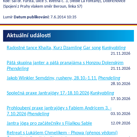
Kde: Sál dr. Fürsta, ulice 5. května č. 3, (vedle La Fontany), Dobřichovice
(Spojení z Prahy vlakem směr Beroun, linka S7)
Lumír
Datum publikování:
7.6.2014 10:35
Aktuální události
Radostné tance Khaita, Kurz Dzamling Gar song
Kunkyabling
21.11.2026
Pátá skupina janter a pátá pranajáma s Honzou Dolenským
Phendeling
21.11.2026
Jakob Winkler Semdziny, rusheny, 28.10.-1.11.
Phendeling
28.10.2026
Společná praxe Jantrajógy 17.-18.10.2026
Kunkyabling
17.10.2026
Prohloubení praxe jantrajógy s Fabiem Andricem 3. -
7.10.2026
Phendeling
03.10.2026
Jantra jóga pro začátečníky s Fijalkou Sable
12.09.2026
Retreat s Lukášem Chmelíkem - Phowa (přenos vědomí)