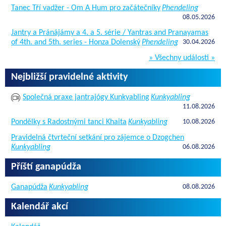
Tanec Tří vadžer - Om A Hum pro začátečníky
Phendeling
08.05.2026
Jantry a Pránájámy a 4. a 5. série / Yantras and Pranayamas
of 4th. and 5th. series - Honza Dolenský
Phendeling
30.04.2026
» Všechny události »
Nejbližší pravidelné aktivity
Společná praxe jantrajógy Kunkyabling
Kunkyabling
11.08.2026
Pondělky s Radostnými tanci Khaita
Kunkyabling
10.08.2026
Pravidelná čtvrteční setkání pro zájemce o Dzogchen
Kunkyabling
06.08.2026
Příští ganapúdža
Ganapúdža
Kunkyabling
08.08.2026
Kalendář akcí