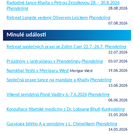
Radostné tance Khaita s Petrou Zezulkovou 28. - 30.8.2026
Phendeling
28.08.2026
Retreat Longde vedený Oliverem Leickem
Phendeling
07.08.2026
Minulé události
Retreat společných praxí se Zolim Cser 22.7.-26.7.
Phendeling
22.07.2026
Prázdniny s jantrajógou v Phendelingu
Phendeling
03.07.2026
Namkhai Yeshi v Merigaru West
19.06.2026
Merigar West
Společná praxe tance na mandale a Khaity
Phendeling
13.06.2026
Víkend semdzinů Písně Vadžry 6.-7.6.2026
Phendeling
06.06.2026
Konzultace tibetské medicíny s Dr. Lobsang Bhuti
Kunkyabling
31.05.2026
Gurujoga bílého A a semdziny s L. Chmelíkem
Phendeling
14.05.2026