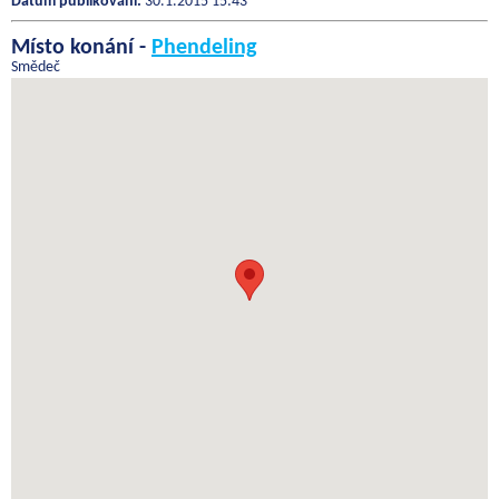
Datum publikování:
30.1.2015 15:43
Místo konání -
Phendeling
Smědeč