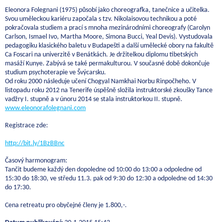
Eleonora Folegnani (1975) působí jako choreografka, tanečnice a učitelka.
Svou uměleckou kariéru započala s tzv. Nikolaisovou technikou a poté
pokračovala studiem a prací s mnoha mezinárodními choreografy (Carolyn
Carlson, Ismael Ivo, Martha Moore, Simona Bucci, Yeal Devis). Vystudovala
pedagogiku klasického baletu v Budapešti a další umělecké obory na fakultě
Ca Foscari na univerzitě v Benátkách. Je držitelkou diplomu tibetských
masáží Kunye. Zabývá se také permakulturou. V současné době dokončuje
studium psychoterapie ve Švýcarsku.
Od roku 2000 následuje učení Chogyal Namkhai Norbu Rinpočheho. V
listopadu roku 2012 na Tenerife úspěšně složila instruktorské zkoušky Tance
vadžry I. stupně a v únoru 2014 se stala instruktorkou II. stupně.
www.eleonorafolegnani.com
Registrace zde:
http://bit.ly/1BzBBnc
Časový harmonogram:
Tančit budeme každý den dopoledne od 10:00 do 13:00 a odpoledne od
15:30 do 18:30, ve středu 11.3. pak od 9:30 do 12:30 a odpoledne od 14:30
do 17:30.
Cena retreatu pro obyčejné členy je 1.800,-.