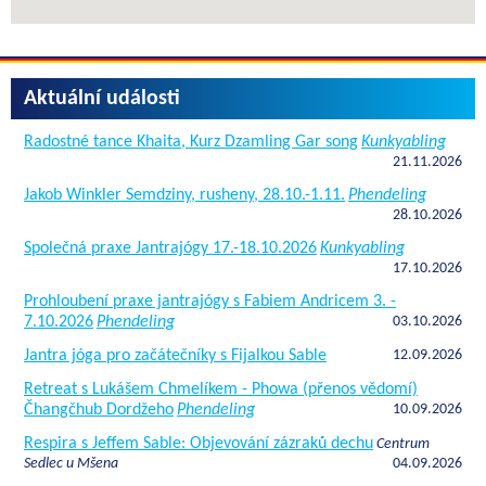
Aktuální události
Radostné tance Khaita, Kurz Dzamling Gar song
Kunkyabling
21.11.2026
Jakob Winkler Semdziny, rusheny, 28.10.-1.11.
Phendeling
28.10.2026
Společná praxe Jantrajógy 17.-18.10.2026
Kunkyabling
17.10.2026
Prohloubení praxe jantrajógy s Fabiem Andricem 3. -
7.10.2026
Phendeling
03.10.2026
Jantra jóga pro začátečníky s Fijalkou Sable
12.09.2026
Retreat s Lukášem Chmelíkem - Phowa (přenos vědomí)
Čhangčhub Dordžeho
Phendeling
10.09.2026
Respira s Jeffem Sable: Objevování zázraků dechu
Centrum
Sedlec u Mšena
04.09.2026