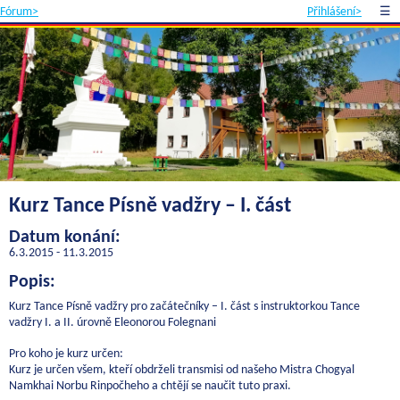
Fórum>
Přihlášení>
☰
Kurz Tance Písně vadžry – I. část
Datum konání:
6.3.2015 - 11.3.2015
Popis:
Kurz Tance Písně vadžry pro začátečníky – I. část s instruktorkou Tance
vadžry I. a II. úrovně Eleonorou Folegnani
Pro koho je kurz určen:
Kurz je určen všem, kteří obdrželi transmisi od našeho Mistra Chogyal
Namkhai Norbu Rinpočheho a chtějí se naučit tuto praxi.