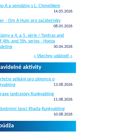
ho A a semdziny s L. Chmelíkem
14.05.2026
žer - Om A Hum pro začátečníky
08.05.2026
jámy a 4. a 5. série / Yantras and
 4th. and 5th. series - Honza
deling
30.04.2026
» Všechny události »
ravidelné aktivity
rteční setkání pro zájemce o
kyabling
13.08.2026
raxe jantrajógy Kunkyabling
11.08.2026
dostnými tanci Khaita
Kunkyabling
10.08.2026
apúdža