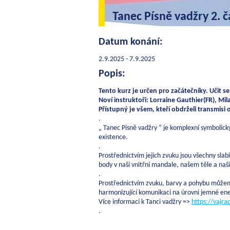
Tanec Písně vadžry 2. 
Datum konání:
2.9.2025 - 7.9.2025
Popis:
Tento kurz je určen pro začátečníky. Učit s
Noví instruktoři: Lorraine Gauthier(FR), Mila
Přístupný je všem, kteří obdrželi transmisi 
.
„ Tanec Písně vadžry “ je komplexní symbolic
existence.
.
Prostřednictvím jejich zvuku jsou všechny slab
body v naší vnitřní mandale, našem těle a naší
.
Prostřednictvím zvuku, barvy a pohybu můžem
harmonizující komunikaci na úrovni jemné ene
Více informací k Tanci vadžry =>
https://vajr
.
.