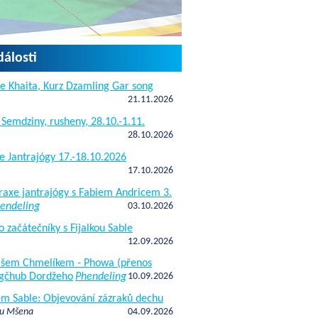
dálosti
e Khaita, Kurz Dzamling Gar song
21.11.2026
 Semdziny, rusheny, 28.10.-1.11.
28.10.2026
e Jantrajógy 17.-18.10.2026
17.10.2026
raxe jantrajógy s Fabiem Andricem 3.
endeling
03.10.2026
o začátečníky s Fijalkou Sable
12.09.2026
kášem Chmelíkem - Phowa (přenos
gčhub Dordžeho
Phendeling
10.09.2026
fem Sable: Objevování zázraků dechu
 u Mšena
04.09.2026