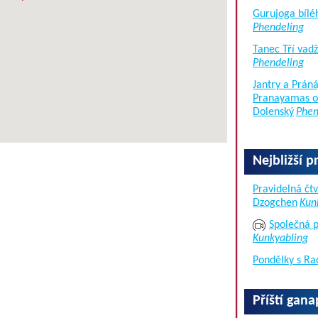
Gurujoga bílé
Phendeling
Tanec Tří vad
Phendeling
Jantry a Práná
Pranayamas of
Dolenský
Phen
Nejbližší p
Pravidelná čtv
Dzogchen
Kun
Společná p
Kunkyabling
Pondělky s Ra
Příští gan