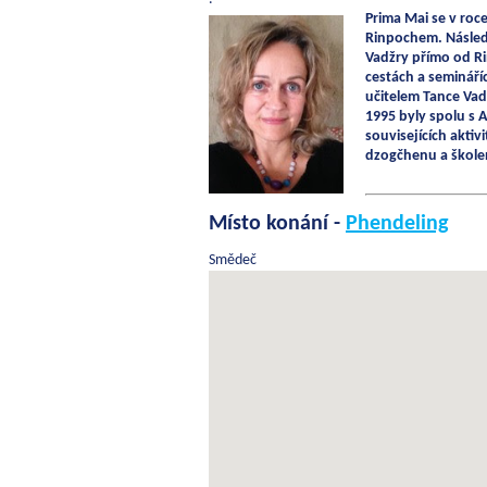
Prima
Mai
se v roc
Rinpochem. Následuj
Vadžry přímo od Ri
cestách a seminář
učitelem Tance Vad
1995 byly spolu s 
souvisejících akti
dzogčhenu a škole
Místo konání -
Phendeling
Smědeč