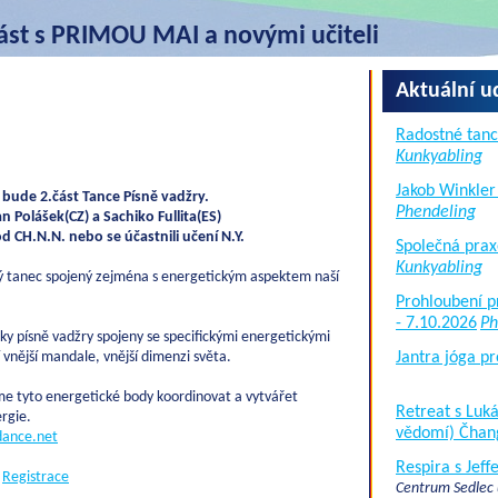
část s PRIMOU MAI a novými učiteli
Aktuální u
Radostné tanc
Kunkyabling
Jakob Winkler
e bude 2.část Tance Písně vadžry.
Phendeling
n Polášek(CZ) a Sachiko Fullita(ES)
od CH.N.N. nebo se účastnili učení N.Y.
Společná prax
Kunkyabling
ký tanec spojený zejména s energetickým aspektem naší
Prohloubení p
- 7.10.2026
Ph
iky písně vadžry spojeny se specifickými energetickými
 vnější mandale, vnější dimenzi světa.
Jantra jóga pr
e tyto energetické body koordinovat a vytvářet
Retreat s Lu
rgie.
vědomí) Čhan
adance.net
Respira s Jef
Registrace
Centrum Sedlec