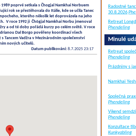
e 1989 poprvé setkala s Čhogjal Namkhai Norbuem
Radostné tanc
ící rok se přestěhovala do Itálie, kde se učila Tanec
30.8.2026
Phe
npocheho, kterého několik let doprovázela na jeho
ích. V roce 1992 ji Čhögjal Namkhai Norbu jmenoval
Retreat Long
žry a od té doby pořádá kurzy po celém světě. V roce
Phendeling
Adrianou Dal Borgo pověřeny koordinací všech
vit s Tancem Vadžra v Mezinárodním společenství
Minulé udá
ním nových učitelů.
Datum publikování:
8.7.2025 23:17
Retreat společ
Phendeling
Prázdniny s j
Namkhai Yesh
Společná prax
Phendeling
Víkend semdzi
Phendeling
Konzultace tib
Kunkyabling