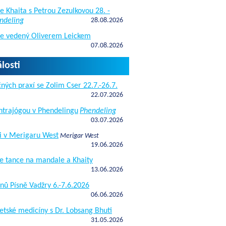
e Khaita s Petrou Zezulkovou 28. -
ndeling
28.08.2026
de vedený Oliverem Leickem
07.08.2026
losti
ných praxí se Zolim Cser 22.7.-26.7.
22.07.2026
antrajógou v Phendelingu
Phendeling
03.07.2026
i v Merigaru West
Merigar West
19.06.2026
e tance na mandale a Khaity
13.06.2026
nů Písně Vadžry 6.-7.6.2026
06.06.2026
etské medicíny s Dr. Lobsang Bhuti
31.05.2026