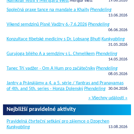
Namkhai Yeshi v Merigaru West
19.06.2026
Merigar West
Společná praxe tance na mandale a Khaity
Phendeling
13.06.2026
Víkend semdzinů Písně Vadžry 6.-7.6.2026
Phendeling
06.06.2026
Konzultace tibetské medicíny s Dr. Lobsang Bhuti
Kunkyabling
31.05.2026
Gurujoga bílého A a semdziny s L. Chmelíkem
Phendeling
14.05.2026
Tanec Tří vadžer - Om A Hum pro začátečníky
Phendeling
08.05.2026
Jantry a Pránájámy a 4. a 5. série / Yantras and Pranayamas
of 4th. and 5th. series - Honza Dolenský
Phendeling
30.04.2026
» Všechny události »
Nejbližší pravidelné aktivity
Pravidelná čtvrteční setkání pro zájemce o Dzogchen
Kunkyabling
13.08.2026