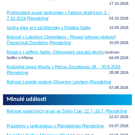
17.10.2026
Prohloubení praxe jantrajógy s Fabiem Andricem 3. -
7.10.2026
Phendeling
03.10.2026
Jantra jóga pro začátečníky s Fijalkou Sable
12.09.2026
Retreat s Lukášem Chmelíkem - Phowa (přenos vědomí)
Čhangčhub Dordžeho
Phendeling
10.09.2026
Respira s Jeffem Sable: Objevování zázraků dechu
Centrum
Sedlec u Mšena
04.09.2026
Radostné tance Khaita s Petrou Zezulkovou 28. - 30.8.2026
Phendeling
28.08.2026
Retreat Longde vedený Oliverem Leickem
Phendeling
07.08.2026
Minulé události
Retreat společných praxí se Zolim Cser 22.7.-26.7.
Phendeling
22.07.2026
Prázdniny s jantrajógou v Phendelingu
Phendeling
03.07.2026