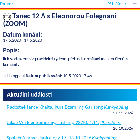
Fórum>
Přihlášení>
☰
Tanec 12 A s Eleonorou Folegnani
(ZOOM)
Datum konání:
17.5.2020 - 17.5.2020
Popis:
link s odkazem viz pravidelný týdenní přehled rozesílaný mailem členům
komunity
Jiri Langpaul
Datum publikování:
10.5.2020 17:46
Aktuální události
Radostné tance Khaita, Kurz Dzamling Gar song
Kunkyabling
21.11.2026
Jakob Winkler Semdziny, rusheny, 28.10.-1.11.
Phendeling
28.10.2026
Společná praxe Jantrajógy 17.-18.10.2026
Kunkyabling