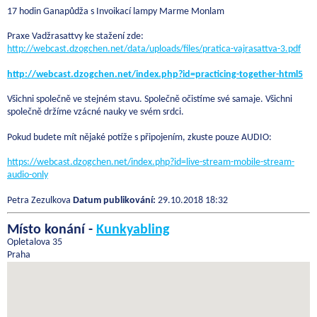
17 hodin Ganapůdža s Invoikací lampy Marme Monlam
Praxe Vadžrasattvy ke stažení zde:
http://webcast.dzogchen.net/data/uploads/files/pratica-vajrasattva-3.pdf
http://webcast.dzogchen.net/index.php?id=practicing-together-html5
Všichni společně ve stejném stavu. Společně očistíme své samaje. Všichni
společně držíme vzácné nauky ve svém srdci.
Pokud budete mít nějaké potíže s připojením, zkuste pouze AUDIO:
https://webcast.dzogchen.net/index.php?id=live-stream-mobile-stream-
audio-only
Petra Zezulkova
Datum publikování:
29.10.2018 18:32
Místo konání -
Kunkyabling
Opletalova 35
Praha