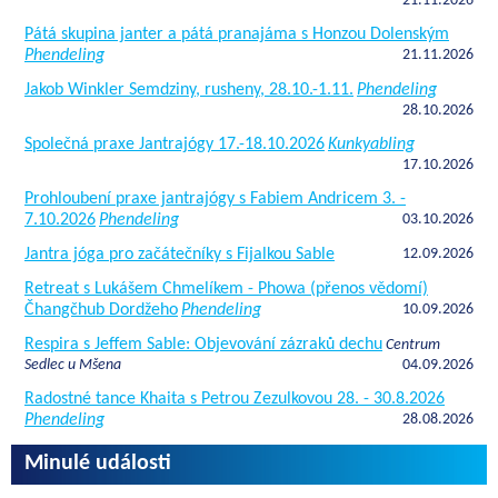
21.11.2026
Pátá skupina janter a pátá pranajáma s Honzou Dolenským
Phendeling
21.11.2026
Jakob Winkler Semdziny, rusheny, 28.10.-1.11.
Phendeling
28.10.2026
Společná praxe Jantrajógy 17.-18.10.2026
Kunkyabling
17.10.2026
Prohloubení praxe jantrajógy s Fabiem Andricem 3. -
7.10.2026
Phendeling
03.10.2026
Jantra jóga pro začátečníky s Fijalkou Sable
12.09.2026
Retreat s Lukášem Chmelíkem - Phowa (přenos vědomí)
Čhangčhub Dordžeho
Phendeling
10.09.2026
Respira s Jeffem Sable: Objevování zázraků dechu
Centrum
Sedlec u Mšena
04.09.2026
Radostné tance Khaita s Petrou Zezulkovou 28. - 30.8.2026
Phendeling
28.08.2026
Minulé události