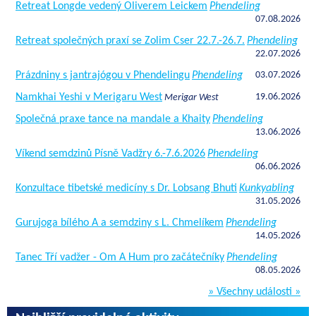
Retreat Longde vedený Oliverem Leickem
Phendeling
07.08.2026
Retreat společných praxí se Zolim Cser 22.7.-26.7.
Phendeling
22.07.2026
Prázdniny s jantrajógou v Phendelingu
Phendeling
03.07.2026
Namkhai Yeshi v Merigaru West
19.06.2026
Merigar West
Společná praxe tance na mandale a Khaity
Phendeling
13.06.2026
Víkend semdzinů Písně Vadžry 6.-7.6.2026
Phendeling
06.06.2026
Konzultace tibetské medicíny s Dr. Lobsang Bhuti
Kunkyabling
31.05.2026
Gurujoga bílého A a semdziny s L. Chmelíkem
Phendeling
14.05.2026
Tanec Tří vadžer - Om A Hum pro začátečníky
Phendeling
08.05.2026
» Všechny události »