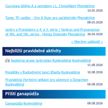
Gurujoga bílého A a semdziny s L. Chmelíkem
Phendeling
14.05.2026
Tanec Tří vadžer - Om A Hum pro začátečníky
Phendeling
08.05.2026
Jantry a Pránájámy a 4. a 5. série / Yantras and Pranayamas
of 4th. and 5th. series - Honza Dolenský
Phendeling
30.04.2026
» Všechny události »
Nejbližší pravidelné aktivity
Společná praxe jantrajógy Kunkyabling
Kunkyabling
11.08.2026
Pondělky s Radostnými tanci Khaita
Kunkyabling
10.08.2026
Pravidelná čtvrteční setkání pro zájemce o Dzogchen
Kunkyabling
06.08.2026
Příští ganapúdža
Ganapúdža
Kunkyabling
08.08.2026