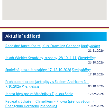
Aktuální události
Radostné tance Khaita, Kurz Dzamling Gar song
Kunkyabling
21.11.2026
Jakob Winkler Semdziny, rusheny, 28.10.-1.11.
Phendeling
28.10.2026
Společná praxe Jantrajógy 17.-18.10.2026
Kunkyabling
17.10.2026
Prohloubení praxe jantrajógy s Fabiem Andricem 3. -
7.10.2026
Phendeling
03.10.2026
Jantra jóga pro začátečníky s Fijalkou Sable
12.09.2026
Retreat s Lukášem Chmelíkem - Phowa (přenos vědomí)
Čhangčhub Dordžeho
Phendeling
10.09.2026