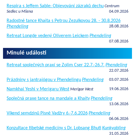
Respira s Jeffem Sable: Objevování zázraků dechu
Centrum
Sedlec u Mšena
04.09.2026
Radostné tance Khaita s Petrou Zezulkovou 28. - 30.8.2026
Phendeling
28.08.2026
Retreat Longde vedený Oliverem Leickem
Phendeling
07.08.2026
Minulé události
Retreat společných praxí se Zolim Cser 22.7.-26.7.
Phendeling
22.07.2026
Prázdniny s jantrajógou v Phendelingu
Phendeling
03.07.2026
Namkhai Yeshi v Merigaru West
19.06.2026
Merigar West
Společná praxe tance na mandale a Khaity
Phendeling
13.06.2026
Víkend semdzinů Písně Vadžry 6.-7.6.2026
Phendeling
06.06.2026
Konzultace tibetské medicíny s Dr. Lobsang Bhuti
Kunkyabling
31.05.2026