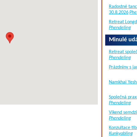
Radostné tanc
30.8.2026
Phe
Retreat Long
Phendeling
Minulé udá
Retreat společ
Phendeling
Prázdniny s j
Namkhai Yesh
Společná prax
Phendeling
Víkend semdzi
Phendeling
Konzultace tib
Kunkyabling