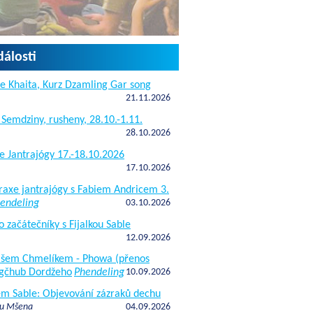
dálosti
e Khaita, Kurz Dzamling Gar song
21.11.2026
 Semdziny, rusheny, 28.10.-1.11.
28.10.2026
e Jantrajógy 17.-18.10.2026
17.10.2026
raxe jantrajógy s Fabiem Andricem 3.
endeling
03.10.2026
o začátečníky s Fijalkou Sable
12.09.2026
kášem Chmelíkem - Phowa (přenos
gčhub Dordžeho
Phendeling
10.09.2026
fem Sable: Objevování zázraků dechu
 u Mšena
04.09.2026