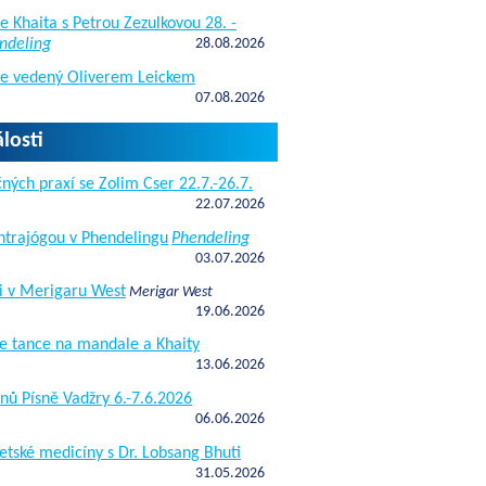
e Khaita s Petrou Zezulkovou 28. -
ndeling
28.08.2026
de vedený Oliverem Leickem
07.08.2026
losti
ných praxí se Zolim Cser 22.7.-26.7.
22.07.2026
antrajógou v Phendelingu
Phendeling
03.07.2026
i v Merigaru West
Merigar West
19.06.2026
e tance na mandale a Khaity
13.06.2026
nů Písně Vadžry 6.-7.6.2026
06.06.2026
etské medicíny s Dr. Lobsang Bhuti
31.05.2026