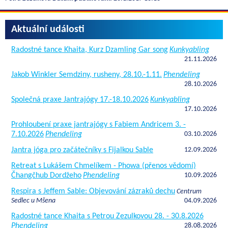
Aktuální události
Radostné tance Khaita, Kurz Dzamling Gar song
Kunkyabling
21.11.2026
Jakob Winkler Semdziny, rusheny, 28.10.-1.11.
Phendeling
28.10.2026
Společná praxe Jantrajógy 17.-18.10.2026
Kunkyabling
17.10.2026
Prohloubení praxe jantrajógy s Fabiem Andricem 3. -
7.10.2026
Phendeling
03.10.2026
Jantra jóga pro začátečníky s Fijalkou Sable
12.09.2026
Retreat s Lukášem Chmelíkem - Phowa (přenos vědomí)
Čhangčhub Dordžeho
Phendeling
10.09.2026
Respira s Jeffem Sable: Objevování zázraků dechu
Centrum
Sedlec u Mšena
04.09.2026
Radostné tance Khaita s Petrou Zezulkovou 28. - 30.8.2026
Phendeling
28.08.2026