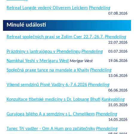
Retreat Longde vedený Oliverem Leickem
Phendeling
07.08.2026
Minulé události
Retreat společných praxí se Zolim Cser 22.7.-26.7.
Phendeling
22.07.2026
Prázdniny s jantrajógou v Phendelingu
Phendeling
03.07.2026
Namkhai Yeshi v Merigaru West
19.06.2026
Merigar West
Společná praxe tance na mandale a Khaity
Phendeling
13.06.2026
Víkend semdzinů Písně Vadžry 6.-7.6.2026
Phendeling
06.06.2026
Konzultace tibetské medicíny s Dr. Lobsang Bhuti
Kunkyabling
31.05.2026
Gurujoga bílého A a semdziny s L. Chmelíkem
Phendeling
14.05.2026
Tanec Tří vadžer - Om A Hum pro začátečníky
Phendeling