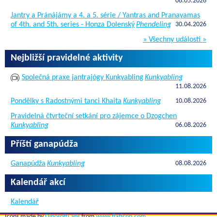
08.05.2026
Jantry a Pránájámy a 4. a 5. série / Yantras and Pranayamas
of 4th. and 5th. series - Honza Dolenský
Phendeling
30.04.2026
» Všechny události »
Nejbližší pravidelné aktivity
Společná praxe jantrajógy Kunkyabling
Kunkyabling
11.08.2026
Pondělky s Radostnými tanci Khaita
Kunkyabling
10.08.2026
Pravidelná čtvrteční setkání pro zájemce o Dzogchen
Kunkyabling
06.08.2026
Příští ganapúdža
Ganapúdža
Kunkyabling
08.08.2026
Kalendář akcí
Kalendář
Icons made by
DinosoftLabs
from
www.flaticon.com