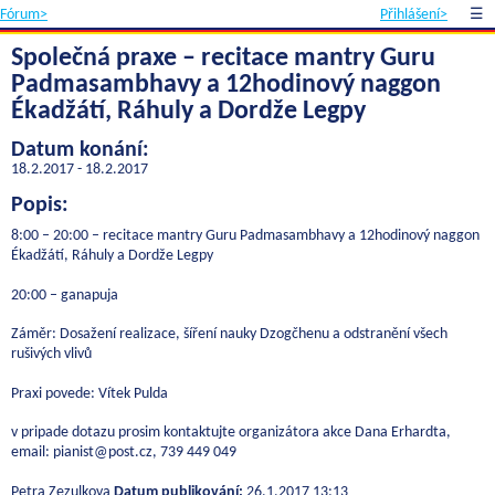
Fórum>
Přihlášení>
☰
Společná praxe – recitace mantry Guru
Padmasambhavy a 12hodinový naggon
Ékadžátí, Ráhuly a Dordže Legpy
Datum konání:
18.2.2017 - 18.2.2017
Popis:
8:00 – 20:00 – recitace mantry Guru Padmasambhavy a 12hodinový naggon
Ékadžátí, Ráhuly a Dordže Legpy
20:00 – ganapuja
Záměr: Dosažení realizace, šíření nauky Dzogčhenu a odstranění všech
rušivých vlivů
Praxi povede: Vítek Pulda
v pripade dotazu prosim kontaktujte organizátora akce Dana Erhardta,
email: pianist@post.cz, 739 449 049
Petra Zezulkova
Datum publikování:
26.1.2017 13:13