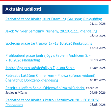
Aktuální události
Radostné tance Khaita, Kurz Dzamling Gar song
Kunkyabling
21.11.2026
Jakob Winkler Semdziny, rusheny, 28.10.-1.11.
Phendeling
28.10.2026
Společná praxe Jantrajógy 17.-18.10.2026
Kunkyabling
17.10.2026
Prohloubení praxe jantrajógy s Fabiem Andricem 3. -
7.10.2026
Phendeling
03.10.2026
Jantra jóga pro začátečníky s Fijalkou Sable
12.09.2026
Retreat s Lukášem Chmelíkem - Phowa (přenos vědomí)
Čhangčhub Dordžeho
Phendeling
10.09.2026
Respira s Jeffem Sable: Objevování zázraků dechu
Centrum
Sedlec u Mšena
04.09.2026
Radostné tance Khaita s Petrou Zezulkovou 28. - 30.8.2026
Phendeling
28.08.2026