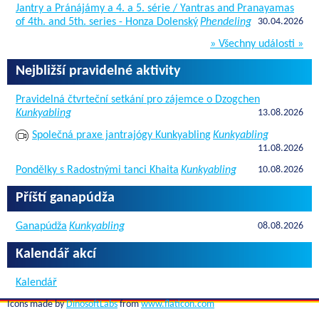
Jantry a Pránájámy a 4. a 5. série / Yantras and Pranayamas
of 4th. and 5th. series - Honza Dolenský
Phendeling
30.04.2026
» Všechny události »
Nejbližší pravidelné aktivity
Pravidelná čtvrteční setkání pro zájemce o Dzogchen
Kunkyabling
13.08.2026
Společná praxe jantrajógy Kunkyabling
Kunkyabling
11.08.2026
Pondělky s Radostnými tanci Khaita
Kunkyabling
10.08.2026
Příští ganapúdža
Ganapúdža
Kunkyabling
08.08.2026
Kalendář akcí
Kalendář
Icons made by
DinosoftLabs
from
www.flaticon.com