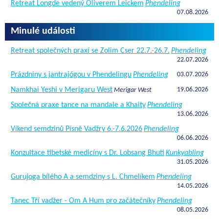
Retreat Longde vedený Oliverem Leickem
Phendeling
07.08.2026
Minulé události
Retreat společných praxí se Zolim Cser 22.7.-26.7.
Phendeling
22.07.2026
Prázdniny s jantrajógou v Phendelingu
Phendeling
03.07.2026
Namkhai Yeshi v Merigaru West
19.06.2026
Merigar West
Společná praxe tance na mandale a Khaity
Phendeling
13.06.2026
Víkend semdzinů Písně Vadžry 6.-7.6.2026
Phendeling
06.06.2026
Konzultace tibetské medicíny s Dr. Lobsang Bhuti
Kunkyabling
31.05.2026
Gurujoga bílého A a semdziny s L. Chmelíkem
Phendeling
14.05.2026
Tanec Tří vadžer - Om A Hum pro začátečníky
Phendeling
08.05.2026