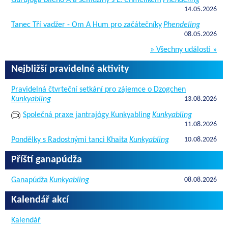
14.05.2026
Tanec Tří vadžer - Om A Hum pro začátečníky
Phendeling
08.05.2026
» Všechny události »
Nejbližší pravidelné aktivity
Pravidelná čtvrteční setkání pro zájemce o Dzogchen
Kunkyabling
13.08.2026
Společná praxe jantrajógy Kunkyabling
Kunkyabling
11.08.2026
Pondělky s Radostnými tanci Khaita
Kunkyabling
10.08.2026
Příští ganapúdža
Ganapúdža
Kunkyabling
08.08.2026
Kalendář akcí
Kalendář