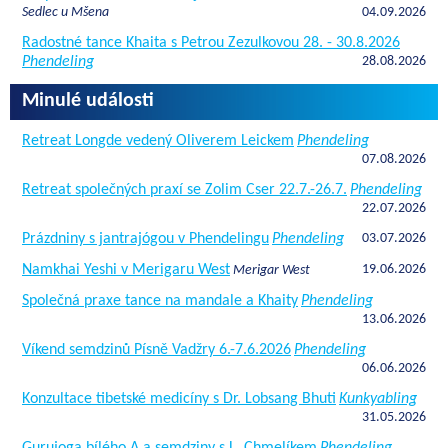
Sedlec u Mšena
04.09.2026
Radostné tance Khaita s Petrou Zezulkovou 28. - 30.8.2026
Phendeling
28.08.2026
Minulé události
Retreat Longde vedený Oliverem Leickem
Phendeling
07.08.2026
Retreat společných praxí se Zolim Cser 22.7.-26.7.
Phendeling
22.07.2026
Prázdniny s jantrajógou v Phendelingu
Phendeling
03.07.2026
Namkhai Yeshi v Merigaru West
19.06.2026
Merigar West
Společná praxe tance na mandale a Khaity
Phendeling
13.06.2026
Víkend semdzinů Písně Vadžry 6.-7.6.2026
Phendeling
06.06.2026
Konzultace tibetské medicíny s Dr. Lobsang Bhuti
Kunkyabling
31.05.2026
Gurujoga bílého A a semdziny s L. Chmelíkem
Phendeling