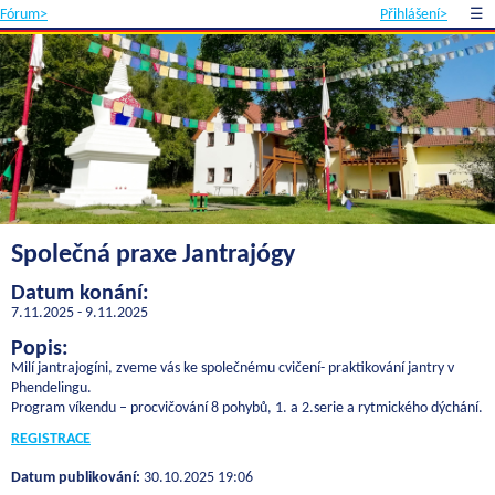
Fórum>
Přihlášení>
☰
Společná praxe Jantrajógy
Datum konání:
7.11.2025 - 9.11.2025
Popis:
Milí jantrajogíni, zveme vás ke společnému cvičení- praktikování jantry v
Phendelingu.
Program víkendu – procvičování 8 pohybů, 1. a 2.serie a rytmického dýchání.
REGISTRACE
Datum publikování:
30.10.2025 19:06