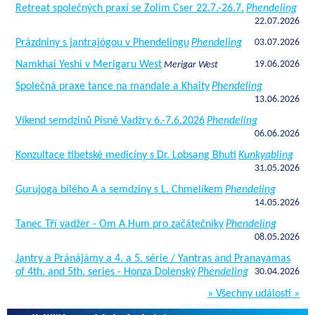
Retreat společných praxí se Zolim Cser 22.7.-26.7.
Phendeling
22.07.2026
Prázdniny s jantrajógou v Phendelingu
Phendeling
03.07.2026
Namkhai Yeshi v Merigaru West
19.06.2026
Merigar West
Společná praxe tance na mandale a Khaity
Phendeling
13.06.2026
Víkend semdzinů Písně Vadžry 6.-7.6.2026
Phendeling
06.06.2026
Konzultace tibetské medicíny s Dr. Lobsang Bhuti
Kunkyabling
31.05.2026
Gurujoga bílého A a semdziny s L. Chmelíkem
Phendeling
14.05.2026
Tanec Tří vadžer - Om A Hum pro začátečníky
Phendeling
08.05.2026
Jantry a Pránájámy a 4. a 5. série / Yantras and Pranayamas
of 4th. and 5th. series - Honza Dolenský
Phendeling
30.04.2026
» Všechny události »