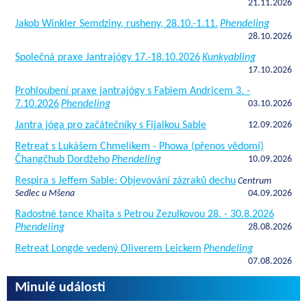
21.11.2026
Jakob Winkler Semdziny, rusheny, 28.10.-1.11.
Phendeling
28.10.2026
Společná praxe Jantrajógy 17.-18.10.2026
Kunkyabling
17.10.2026
Prohloubení praxe jantrajógy s Fabiem Andricem 3. -
7.10.2026
Phendeling
03.10.2026
Jantra jóga pro začátečníky s Fijalkou Sable
12.09.2026
Retreat s Lukášem Chmelíkem - Phowa (přenos vědomí)
Čhangčhub Dordžeho
Phendeling
10.09.2026
Respira s Jeffem Sable: Objevování zázraků dechu
Centrum
Sedlec u Mšena
04.09.2026
Radostné tance Khaita s Petrou Zezulkovou 28. - 30.8.2026
Phendeling
28.08.2026
Retreat Longde vedený Oliverem Leickem
Phendeling
07.08.2026
Minulé události