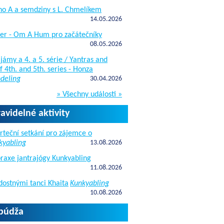
ho A a semdziny s L. Chmelíkem
14.05.2026
žer - Om A Hum pro začátečníky
08.05.2026
jámy a 4. a 5. série / Yantras and
 4th. and 5th. series - Honza
deling
30.04.2026
» Všechny události »
ravidelné aktivity
rteční setkání pro zájemce o
kyabling
13.08.2026
raxe jantrajógy Kunkyabling
11.08.2026
dostnými tanci Khaita
Kunkyabling
10.08.2026
apúdža