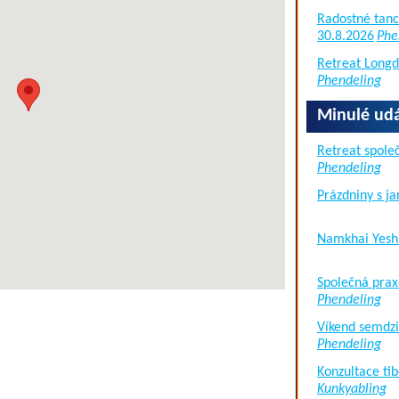
Radostné tanc
30.8.2026
Phe
Retreat Long
Phendeling
Minulé udá
Retreat společ
Phendeling
Prázdniny s j
Namkhai Yesh
Společná prax
Phendeling
Víkend semdzi
Phendeling
Konzultace tib
Kunkyabling