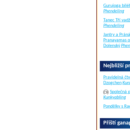
Gurujoga bílé
Phendeling
Tanec Tří vad
Phendeling
Jantry a Práná
Pranayamas of
Dolenský
Phen
Nejbližší p
Pravidelná čtv
Dzogchen
Kun
Společná p
Kunkyabling
Pondělky s Ra
Příští gan