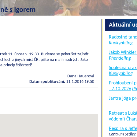
vně s Igorem
Aktuální u
Radostné tanc
Kunkyabling
Jakob Winkler
rtek 11. února v 19:30. Budeme se pokoušet zajistit
Phendeling
chlech z jiných míst ČR, pište na mail modrých. Jako
 princip štědrosti!
Společná prax
Kunkyabling
Dana Hauerová
Datum publikování:
11.1.2016 19:50
Prohloubení p
- 7.10.2026
Ph
Jantra jóga pr
Retreat s Lu
vědomí) Čhan
Respira s Jef
Centrum Sedlec