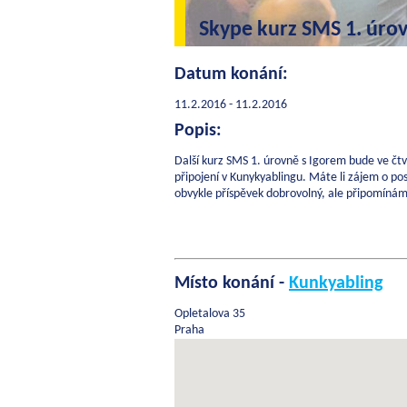
Skype kurz SMS 1. úro
Datum konání:
11.2.2016 - 11.2.2016
Popis:
Další kurz SMS 1. úrovně s Igorem bude ve čtv
připojení v Kunykyablingu. Máte li zájem o pos
obvykle příspěvek dobrovolný, ale připomínáme
Místo konání -
Kunkyabling
Opletalova 35
Praha