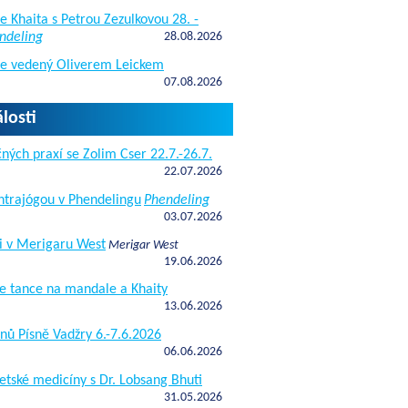
e Khaita s Petrou Zezulkovou 28. -
ndeling
28.08.2026
de vedený Oliverem Leickem
07.08.2026
losti
ných praxí se Zolim Cser 22.7.-26.7.
22.07.2026
antrajógou v Phendelingu
Phendeling
03.07.2026
i v Merigaru West
Merigar West
19.06.2026
e tance na mandale a Khaity
13.06.2026
nů Písně Vadžry 6.-7.6.2026
06.06.2026
etské medicíny s Dr. Lobsang Bhuti
31.05.2026