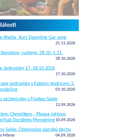
dálosti
e Khaita, Kurz Dzamling Gar song
21.11.2026
 Semdziny, rusheny, 28.10.-1.11.
28.10.2026
e Jantrajógy 17.-18.10.2026
17.10.2026
raxe jantrajógy s Fabiem Andricem 3.
endeling
03.10.2026
o začátečníky s Fijalkou Sable
12.09.2026
kášem Chmelíkem - Phowa (přenos
gčhub Dordžeho
Phendeling
10.09.2026
fem Sable: Objevování zázraků dechu
 u Mšena
04.09.2026