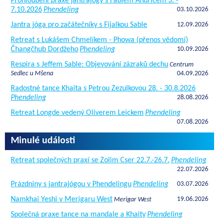
Prohloubení praxe jantrajógy s Fabiem Andricem 3. -
7.10.2026
Phendeling
03.10.2026
Jantra jóga pro začátečníky s Fijalkou Sable
12.09.2026
Retreat s Lukášem Chmelíkem - Phowa (přenos vědomí)
Čhangčhub Dordžeho
Phendeling
10.09.2026
Respira s Jeffem Sable: Objevování zázraků dechu
Centrum
Sedlec u Mšena
04.09.2026
Radostné tance Khaita s Petrou Zezulkovou 28. - 30.8.2026
Phendeling
28.08.2026
Retreat Longde vedený Oliverem Leickem
Phendeling
07.08.2026
Minulé události
Retreat společných praxí se Zolim Cser 22.7.-26.7.
Phendeling
22.07.2026
Prázdniny s jantrajógou v Phendelingu
Phendeling
03.07.2026
Namkhai Yeshi v Merigaru West
19.06.2026
Merigar West
Společná praxe tance na mandale a Khaity
Phendeling