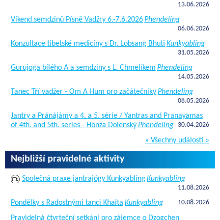
13.06.2026
Víkend semdzinů Písně Vadžry 6.-7.6.2026
Phendeling
06.06.2026
Konzultace tibetské medicíny s Dr. Lobsang Bhuti
Kunkyabling
31.05.2026
Gurujoga bílého A a semdziny s L. Chmelíkem
Phendeling
14.05.2026
Tanec Tří vadžer - Om A Hum pro začátečníky
Phendeling
08.05.2026
Jantry a Pránájámy a 4. a 5. série / Yantras and Pranayamas
of 4th. and 5th. series - Honza Dolenský
Phendeling
30.04.2026
» Všechny události »
Nejbližší pravidelné aktivity
Společná praxe jantrajógy Kunkyabling
Kunkyabling
11.08.2026
Pondělky s Radostnými tanci Khaita
Kunkyabling
10.08.2026
Pravidelná čtvrteční setkání pro zájemce o Dzogchen