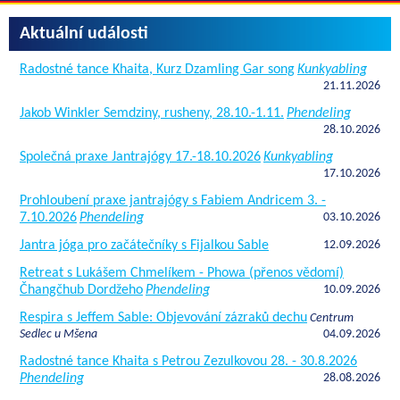
Aktuální události
Radostné tance Khaita, Kurz Dzamling Gar song
Kunkyabling
21.11.2026
Jakob Winkler Semdziny, rusheny, 28.10.-1.11.
Phendeling
28.10.2026
Společná praxe Jantrajógy 17.-18.10.2026
Kunkyabling
17.10.2026
Prohloubení praxe jantrajógy s Fabiem Andricem 3. -
7.10.2026
Phendeling
03.10.2026
Jantra jóga pro začátečníky s Fijalkou Sable
12.09.2026
Retreat s Lukášem Chmelíkem - Phowa (přenos vědomí)
Čhangčhub Dordžeho
Phendeling
10.09.2026
Respira s Jeffem Sable: Objevování zázraků dechu
Centrum
Sedlec u Mšena
04.09.2026
Radostné tance Khaita s Petrou Zezulkovou 28. - 30.8.2026
Phendeling
28.08.2026