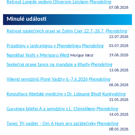
Retreat Longde vedený Oliverem Leickem
Phendeling
07.08.2026
Minulé události
Retreat společných praxí se Zolim Cser 22.7.-26.7.
Phendeling
22.07.2026
Prázdniny s jantrajógou v Phendelingu
Phendeling
03.07.2026
Namkhai Yeshi v Merigaru West
19.06.2026
Merigar West
Společná praxe tance na mandale a Khaity
Phendeling
13.06.2026
Víkend semdzinů Písně Vadžry 6.-7.6.2026
Phendeling
06.06.2026
Konzultace tibetské medicíny s Dr. Lobsang Bhuti
Kunkyabling
31.05.2026
Gurujoga bílého A a semdziny s L. Chmelíkem
Phendeling
14.05.2026
Tanec Tří vadžer - Om A Hum pro začátečníky
Phendeling
08.05.2026