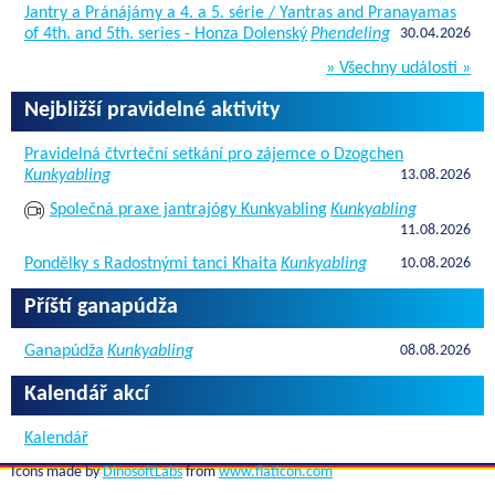
Jantry a Pránájámy a 4. a 5. série / Yantras and Pranayamas
of 4th. and 5th. series - Honza Dolenský
Phendeling
30.04.2026
» Všechny události »
Nejbližší pravidelné aktivity
Pravidelná čtvrteční setkání pro zájemce o Dzogchen
Kunkyabling
13.08.2026
Společná praxe jantrajógy Kunkyabling
Kunkyabling
11.08.2026
Pondělky s Radostnými tanci Khaita
Kunkyabling
10.08.2026
Příští ganapúdža
Ganapúdža
Kunkyabling
08.08.2026
Kalendář akcí
Kalendář
Icons made by
DinosoftLabs
from
www.flaticon.com