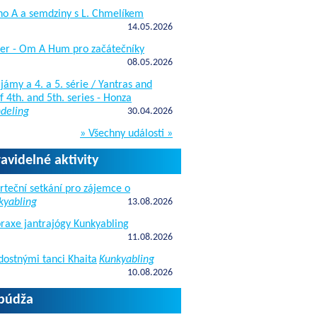
ho A a semdziny s L. Chmelíkem
14.05.2026
žer - Om A Hum pro začátečníky
08.05.2026
jámy a 4. a 5. série / Yantras and
 4th. and 5th. series - Honza
deling
30.04.2026
» Všechny události »
ravidelné aktivity
rteční setkání pro zájemce o
kyabling
13.08.2026
raxe jantrajógy Kunkyabling
11.08.2026
dostnými tanci Khaita
Kunkyabling
10.08.2026
apúdža