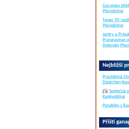
Gurujoga bílé
Phendeling
Tanec Tří vad
Phendeling
Jantry a Práná
Pranayamas of
Dolenský
Phen
Nejbližší p
Pravidelná čtv
Dzogchen
Kun
Společná p
Kunkyabling
Pondělky s Ra
Příští gan