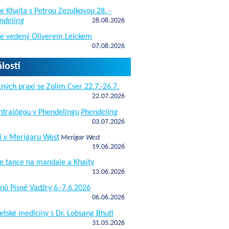
e Khaita s Petrou Zezulkovou 28. -
ndeling
28.08.2026
de vedený Oliverem Leickem
07.08.2026
losti
ných praxí se Zolim Cser 22.7.-26.7.
22.07.2026
antrajógou v Phendelingu
Phendeling
03.07.2026
i v Merigaru West
Merigar West
19.06.2026
e tance na mandale a Khaity
13.06.2026
nů Písně Vadžry 6.-7.6.2026
06.06.2026
etské medicíny s Dr. Lobsang Bhuti
31.05.2026