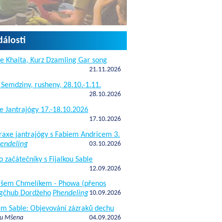
dálosti
e Khaita, Kurz Dzamling Gar song
21.11.2026
 Semdziny, rusheny, 28.10.-1.11.
28.10.2026
e Jantrajógy 17.-18.10.2026
17.10.2026
raxe jantrajógy s Fabiem Andricem 3.
endeling
03.10.2026
o začátečníky s Fijalkou Sable
12.09.2026
kášem Chmelíkem - Phowa (přenos
gčhub Dordžeho
Phendeling
10.09.2026
fem Sable: Objevování zázraků dechu
 u Mšena
04.09.2026