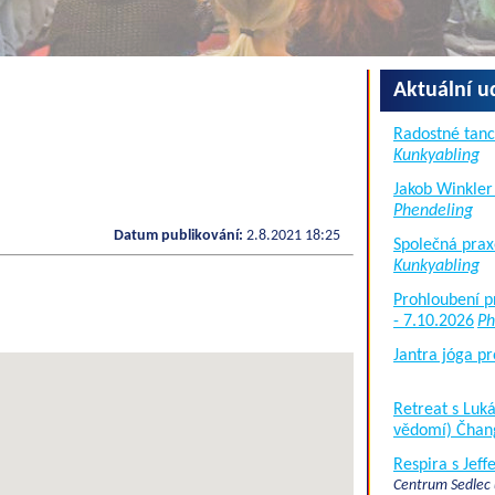
Aktuální u
Radostné tanc
Kunkyabling
Jakob Winkler
Phendeling
Datum publikování:
2.8.2021 18:25
Společná prax
Kunkyabling
Prohloubení p
- 7.10.2026
Ph
Jantra jóga pr
Retreat s Lu
vědomí) Čhan
Respira s Jef
Centrum Sedlec