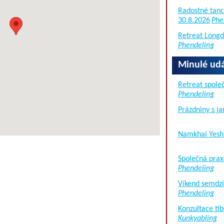
Radostné tanc
30.8.2026
Phe
Retreat Long
Phendeling
Minulé udá
Retreat společ
Phendeling
Prázdniny s j
Namkhai Yesh
Společná prax
Phendeling
Víkend semdzi
Phendeling
Konzultace tib
Kunkyabling