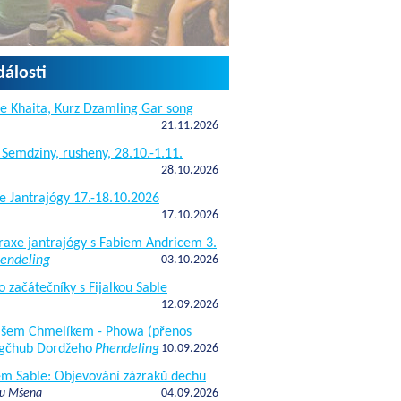
dálosti
e Khaita, Kurz Dzamling Gar song
21.11.2026
 Semdziny, rusheny, 28.10.-1.11.
28.10.2026
e Jantrajógy 17.-18.10.2026
17.10.2026
raxe jantrajógy s Fabiem Andricem 3.
endeling
03.10.2026
o začátečníky s Fijalkou Sable
12.09.2026
kášem Chmelíkem - Phowa (přenos
gčhub Dordžeho
Phendeling
10.09.2026
fem Sable: Objevování zázraků dechu
 u Mšena
04.09.2026