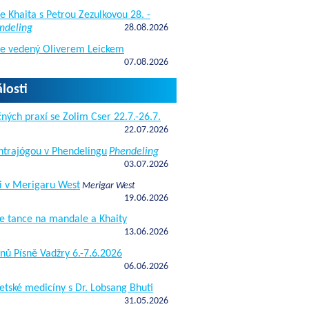
e Khaita s Petrou Zezulkovou 28. -
ndeling
28.08.2026
de vedený Oliverem Leickem
07.08.2026
losti
ných praxí se Zolim Cser 22.7.-26.7.
22.07.2026
antrajógou v Phendelingu
Phendeling
03.07.2026
i v Merigaru West
Merigar West
19.06.2026
e tance na mandale a Khaity
13.06.2026
nů Písně Vadžry 6.-7.6.2026
06.06.2026
etské medicíny s Dr. Lobsang Bhuti
31.05.2026