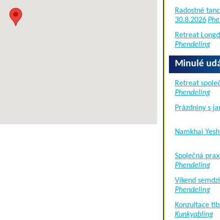
Radostné tanc
30.8.2026
Phe
Retreat Long
Phendeling
Minulé udá
Retreat společ
Phendeling
Prázdniny s j
Namkhai Yesh
Společná prax
Phendeling
Víkend semdzi
Phendeling
Konzultace tib
Kunkyabling