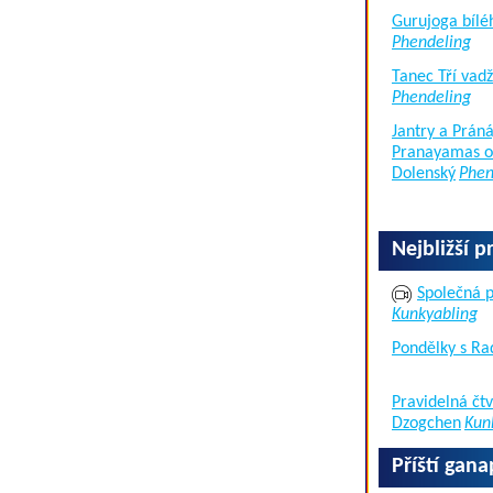
Gurujoga bílé
Phendeling
Tanec Tří vad
Phendeling
Jantry a Práná
Pranayamas of
Dolenský
Phen
Nejbližší p
Společná p
Kunkyabling
Pondělky s Ra
Pravidelná čtv
Dzogchen
Kun
Příští gan