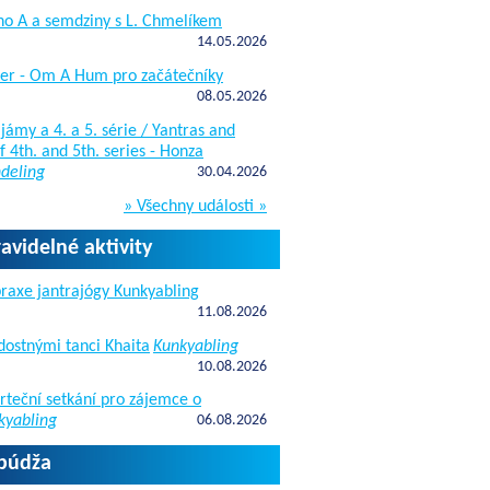
ho A a semdziny s L. Chmelíkem
14.05.2026
žer - Om A Hum pro začátečníky
08.05.2026
jámy a 4. a 5. série / Yantras and
 4th. and 5th. series - Honza
deling
30.04.2026
» Všechny události »
ravidelné aktivity
raxe jantrajógy Kunkyabling
11.08.2026
dostnými tanci Khaita
Kunkyabling
10.08.2026
rteční setkání pro zájemce o
kyabling
06.08.2026
apúdža