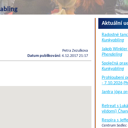
abling
Aktuální u
Radostné tanc
Kunkyabling
Jakob Winkler
Petra Zezulkova
Phendeling
Datum publikování:
4.12.2017 21:17
Společná prax
Kunkyabling
Prohloubení p
- 7.10.2026
Ph
Jantra jóga pr
Retreat s Lu
vědomí) Čhan
Respira s Jef
Centrum Sedlec