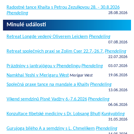
Radostné tance Khaita s Petrou Zezulkovou 28. - 30.8.2026
Phendeling
28.08.2026
Minulé události
Retreat Longde vedený Oliverem Leickem
Phendeling
07.08.2026
Retreat společných praxí se Zolim Cser 22.7.-26.7.
Phendeling
22.07.2026
Prázdniny s jantrajógou v Phendelingu
Phendeling
03.07.2026
Namkhai Yeshi v Merigaru West
19.06.2026
Merigar West
Společná praxe tance na mandale a Khaity
Phendeling
13.06.2026
Víkend semdzinů Písně Vadžry 6.-7.6.2026
Phendeling
06.06.2026
Konzultace tibetské medicíny s Dr. Lobsang Bhuti
Kunkyabling
31.05.2026
Gurujoga bílého A a semdziny s L. Chmelíkem
Phendeling