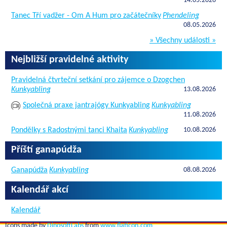
14.05.2026
Tanec Tří vadžer - Om A Hum pro začátečníky
Phendeling
08.05.2026
» Všechny události »
Nejbližší pravidelné aktivity
Pravidelná čtvrteční setkání pro zájemce o Dzogchen
Kunkyabling
13.08.2026
Společná praxe jantrajógy Kunkyabling
Kunkyabling
11.08.2026
Pondělky s Radostnými tanci Khaita
Kunkyabling
10.08.2026
Příští ganapúdža
Ganapúdža
Kunkyabling
08.08.2026
Kalendář akcí
Kalendář
Icons made by
DinosoftLabs
from
www.flaticon.com