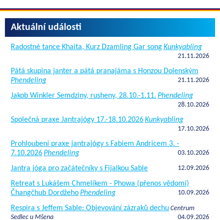
Aktuální události
Radostné tance Khaita, Kurz Dzamling Gar song
Kunkyabling
21.11.2026
Pátá skupina janter a pátá pranajáma s Honzou Dolenským
Phendeling
21.11.2026
Jakob Winkler Semdziny, rusheny, 28.10.-1.11.
Phendeling
28.10.2026
Společná praxe Jantrajógy 17.-18.10.2026
Kunkyabling
17.10.2026
Prohloubení praxe jantrajógy s Fabiem Andricem 3. -
7.10.2026
Phendeling
03.10.2026
Jantra jóga pro začátečníky s Fijalkou Sable
12.09.2026
Retreat s Lukášem Chmelíkem - Phowa (přenos vědomí)
Čhangčhub Dordžeho
Phendeling
10.09.2026
Respira s Jeffem Sable: Objevování zázraků dechu
Centrum
Sedlec u Mšena
04.09.2026