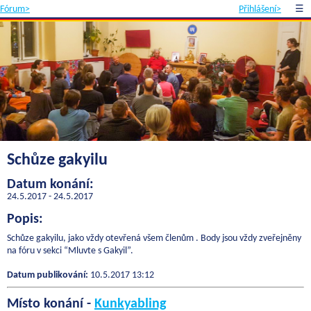
Fórum>
Přihlášení>
☰
Schůze gakyilu
Datum konání:
24.5.2017 - 24.5.2017
Popis:
Schůze gakyilu, jako vždy otevřená všem členům . Body jsou vždy zveřejněny
na fóru v sekci “Mluvte s Gakyil”.
Datum publikování:
10.5.2017 13:12
Místo konání -
Kunkyabling