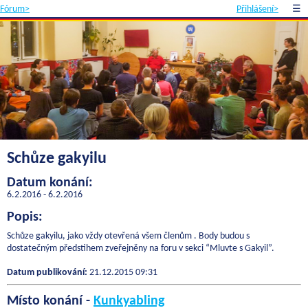
Fórum>
Přihlášení>
☰
Schůze gakyilu
Datum konání:
6.2.2016 - 6.2.2016
Popis:
Schůze gakyilu, jako vždy otevřená všem členům . Body budou s
dostatečným předstihem zveřejněny na foru v sekci “Mluvte s Gakyil”.
Datum publikování:
21.12.2015 09:31
Místo konání -
Kunkyabling