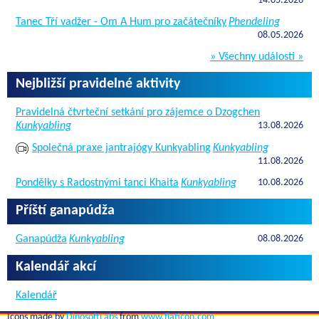
14.05.2026
Tanec Tří vadžer - Om A Hum pro začátečníky
Phendeling
08.05.2026
» Všechny události »
Nejbližší pravidelné aktivity
Pravidelná čtvrteční setkání pro zájemce o Dzogchen
Kunkyabling
13.08.2026
Společná praxe jantrajógy Kunkyabling
Kunkyabling
11.08.2026
Pondělky s Radostnými tanci Khaita
Kunkyabling
10.08.2026
Příští ganapúdža
Ganapúdža
Kunkyabling
08.08.2026
Kalendář akcí
Kalendář
Icons made by
DinosoftLabs
from
www.flaticon.com