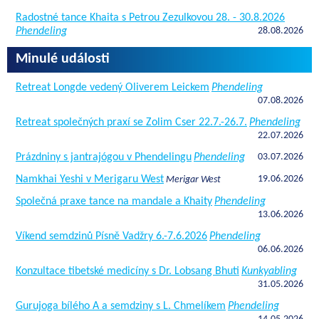
Radostné tance Khaita s Petrou Zezulkovou 28. - 30.8.2026
Phendeling
28.08.2026
Minulé události
Retreat Longde vedený Oliverem Leickem
Phendeling
07.08.2026
Retreat společných praxí se Zolim Cser 22.7.-26.7.
Phendeling
22.07.2026
Prázdniny s jantrajógou v Phendelingu
Phendeling
03.07.2026
Namkhai Yeshi v Merigaru West
19.06.2026
Merigar West
Společná praxe tance na mandale a Khaity
Phendeling
13.06.2026
Víkend semdzinů Písně Vadžry 6.-7.6.2026
Phendeling
06.06.2026
Konzultace tibetské medicíny s Dr. Lobsang Bhuti
Kunkyabling
31.05.2026
Gurujoga bílého A a semdziny s L. Chmelíkem
Phendeling