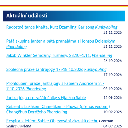
Aktuální události
Radostné tance Khaita, Kurz Dzamling Gar song
Kunkyabling
21.11.2026
Pátá skupina janter a pátá pranajáma s Honzou Dolenským
Phendeling
21.11.2026
Jakob Winkler Semdziny, rusheny, 28.10.-1.11.
Phendeling
28.10.2026
Společná praxe Jantrajógy 17.-18.10.2026
Kunkyabling
17.10.2026
Prohloubení praxe jantrajógy s Fabiem Andricem 3. -
7.10.2026
Phendeling
03.10.2026
Jantra jóga pro začátečníky s Fijalkou Sable
12.09.2026
Retreat s Lukášem Chmelíkem - Phowa (přenos vědomí)
Čhangčhub Dordžeho
Phendeling
10.09.2026
Respira s Jeffem Sable: Objevování zázraků dechu
Centrum
Sedlec u Mšena
04.09.2026