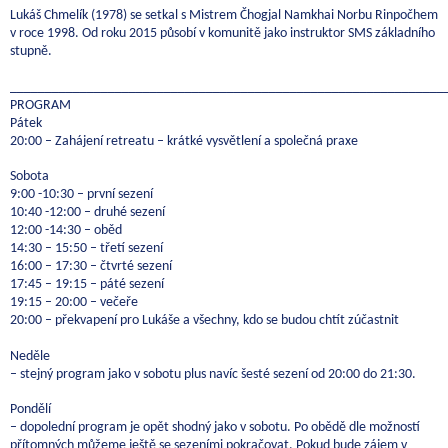
Lukáš Chmelík (1978) se setkal s Mistrem Čhogjal Namkhai Norbu Rinpočhem
v roce 1998. Od roku 2015 působí v komunitě jako instruktor SMS základního
stupně.
______________________________________________________________
PROGRAM
Pátek
20:00 – Zahájení retreatu – krátké vysvětlení a společná praxe
Sobota
9:00 -10:30 – první sezení
10:40 -12:00 – druhé sezení
12:00 -14:30 – oběd
14:30 – 15:50 – třetí sezení
16:00 – 17:30 – čtvrté sezení
17:45 – 19:15 – páté sezení
19:15 – 20:00 – večeře
20:00 – překvapení pro Lukáše a všechny, kdo se budou chtít zúčastnit
Neděle
– stejný program jako v sobotu plus navíc šesté sezení od 20:00 do 21:30.
Pondělí
– dopolední program je opět shodný jako v sobotu. Po obědě dle možností
přítomných můžeme ještě se sezeními pokračovat. Pokud bude zájem v