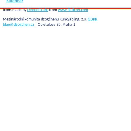
Kalendář
Icons made by
DinosoftLabs
from
www.flaticon.com
Mezinárodní komunita dzogčhenu Kunkyabling, z.s.
GDPR
blue@dzogchen.cz
| Opletalova 35, Praha 1