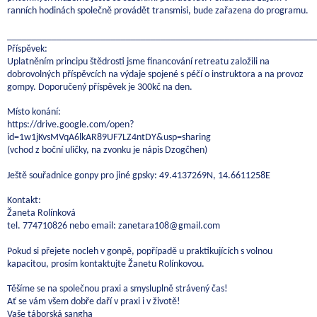
ranních hodinách společně provádět transmisi, bude zařazena do programu.
______________________________________________________________
Příspěvek:
Uplatněním principu štědrosti jsme financování retreatu založili na
dobrovolných příspěvcích na výdaje spojené s péčí o instruktora a na provoz
gompy. Doporučený příspěvek je 300kč na den.
Místo konání:
https://drive.google.com/open?
id=1w1jKvsMVqA6lkAR89UF7LZ4ntDY&usp=sharing
(vchod z boční uličky, na zvonku je nápis Dzogčhen)
Ještě souřadnice gonpy pro jiné gpsky: 49.4137269N, 14.6611258E
Kontakt:
Žaneta Rolínková
tel. 774710826 nebo email: zanetara108@gmail.com
Pokud si přejete nocleh v gonpě, popřípadě u praktikujících s volnou
kapacitou, prosím kontaktujte Žanetu Rolínkovou.
Těšíme se na společnou praxi a smysluplně strávený čas!
Ať se vám všem dobře daří v praxi i v životě!
Vaše táborská sangha