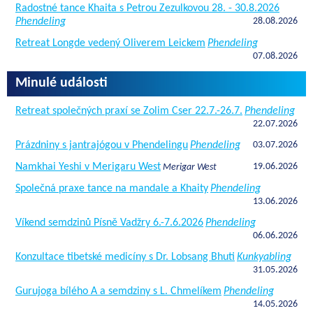
Radostné tance Khaita s Petrou Zezulkovou 28. - 30.8.2026
Phendeling
28.08.2026
Retreat Longde vedený Oliverem Leickem
Phendeling
07.08.2026
Minulé události
Retreat společných praxí se Zolim Cser 22.7.-26.7.
Phendeling
22.07.2026
Prázdniny s jantrajógou v Phendelingu
Phendeling
03.07.2026
Namkhai Yeshi v Merigaru West
19.06.2026
Merigar West
Společná praxe tance na mandale a Khaity
Phendeling
13.06.2026
Víkend semdzinů Písně Vadžry 6.-7.6.2026
Phendeling
06.06.2026
Konzultace tibetské medicíny s Dr. Lobsang Bhuti
Kunkyabling
31.05.2026
Gurujoga bílého A a semdziny s L. Chmelíkem
Phendeling
14.05.2026