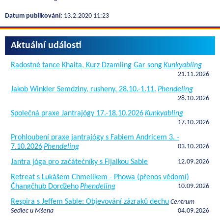
Datum publikování:
13.2.2020 11:23
Aktuální události
Radostné tance Khaita, Kurz Dzamling Gar song
Kunkyabling
21.11.2026
Jakob Winkler Semdziny, rusheny, 28.10.-1.11.
Phendeling
28.10.2026
Společná praxe Jantrajógy 17.-18.10.2026
Kunkyabling
17.10.2026
Prohloubení praxe jantrajógy s Fabiem Andricem 3. -
7.10.2026
Phendeling
03.10.2026
Jantra jóga pro začátečníky s Fijalkou Sable
12.09.2026
Retreat s Lukášem Chmelíkem - Phowa (přenos vědomí)
Čhangčhub Dordžeho
Phendeling
10.09.2026
Respira s Jeffem Sable: Objevování zázraků dechu
Centrum
Sedlec u Mšena
04.09.2026