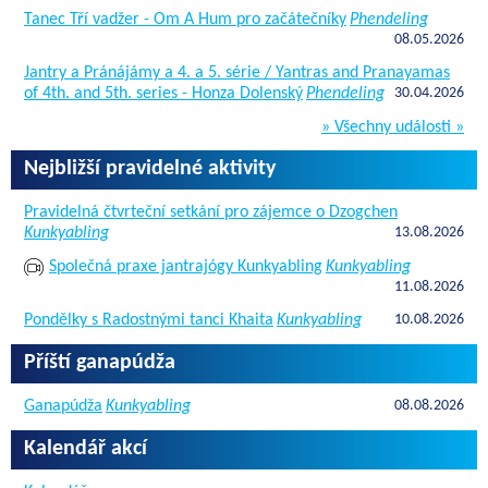
Tanec Tří vadžer - Om A Hum pro začátečníky
Phendeling
08.05.2026
Jantry a Pránájámy a 4. a 5. série / Yantras and Pranayamas
of 4th. and 5th. series - Honza Dolenský
Phendeling
30.04.2026
» Všechny události »
Nejbližší pravidelné aktivity
Pravidelná čtvrteční setkání pro zájemce o Dzogchen
Kunkyabling
13.08.2026
Společná praxe jantrajógy Kunkyabling
Kunkyabling
11.08.2026
Pondělky s Radostnými tanci Khaita
Kunkyabling
10.08.2026
Příští ganapúdža
Ganapúdža
Kunkyabling
08.08.2026
Kalendář akcí