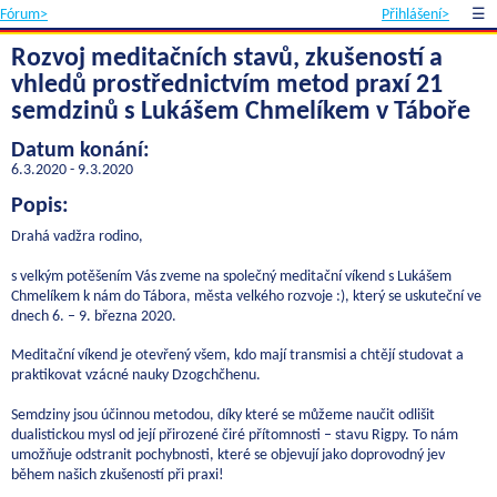
Fórum>
Přihlášení>
☰
Rozvoj meditačních stavů, zkušeností a
vhledů prostřednictvím metod praxí 21
semdzinů s Lukášem Chmelíkem v Táboře
Datum konání:
6.3.2020 - 9.3.2020
Popis:
Drahá vadžra rodino,
s velkým potěšením Vás zveme na společný meditační víkend s Lukášem
Chmelíkem k nám do Tábora, města velkého rozvoje :), který se uskuteční ve
dnech 6. – 9. března 2020.
Meditační víkend je otevřený všem, kdo mají transmisi a chtějí studovat a
praktikovat vzácné nauky Dzogchčhenu.
Semdziny jsou účinnou metodou, díky které se můžeme naučit odlišit
dualistickou mysl od její přirozené čiré přítomnosti – stavu Rigpy. To nám
umožňuje odstranit pochybnosti, které se objevují jako doprovodný jev
během našich zkušeností při praxi!