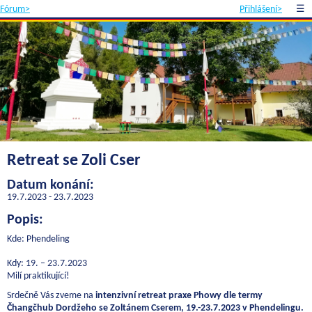
Fórum>
Přihlášení>
☰
Retreat se Zoli Cser
Datum konání:
19.7.2023 - 23.7.2023
Popis:
Kde: Phendeling
Kdy: 19. – 23.7.2023
Milí praktikující!
Srdečně Vás zveme na
intenzivní retreat praxe Phowy dle termy
Čhangčhub Dordžeho se Zoltánem Cserem, 19.-23.7.2023 v Phendelingu.