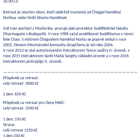
20.00 Čö
Retreat je otevřen všem, kteří obdrželi transmisi od Čhögjal Namkhai
Norbua nebo Yeshi Silvano Namkhaie
Zoli Cser pochází z Maďarska, pracuje jako prorektor buddhistické fakulty
Dharmagate v Budapešti. V roce 1986 začal praktikovat buddhismus v rámci
linie Chan. S mistrem Čhögyalem Namkhai Norbu se poprvé setkal v roce
2002, členem Mezinárodní komunity dzogčhenu je od roku 2004.
V roce 2013 se stal autorizovaným instruktorem Tance vadžry II. úrovně, v
roce 2015 instruktorem Santi Mahá Sanghy základní úrovně a v roce 2016
instruktorem jantrajógy II. úrovně.
——————————————————————————————————
Příspěvek za retreat:
celý retreat: 3000 Kč
1 den: 650 Kč
Příspěvek za retreat pro členy MKD:
celý retreat: 2500 Kč
1 den: 550 Kč
Strava:
celý retreat 1250 Kč
1 den 250 Kč