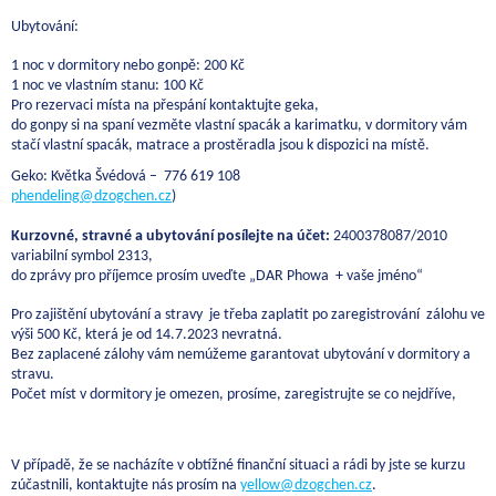
Ubytování:
1 noc v dormitory nebo gonpě: 200 Kč
1 noc ve vlastním stanu: 100 Kč
Pro rezervaci místa na přespání kontaktujte geka,
do gonpy si na spaní vezměte vlastní spacák a karimatku, v dormitory vám
stačí vlastní spacák, matrace a prostěradla jsou k dispozici na místě.
Geko: Květka Švédová – 776 619 108
phendeling@dzogchen.cz
)
Kurzovné, stravné a ubytování posílejte na účet:
2400378087/2010
variabilní symbol 2313,
do zprávy pro příjemce prosím uveďte „DAR Phowa + vaše jméno“
Pro zajištění ubytování a stravy je třeba zaplatit po zaregistrování zálohu ve
výši 500 Kč, která je od 14.7.2023 nevratná.
Bez zaplacené zálohy vám nemúžeme garantovat ubytování v dormitory a
stravu.
Počet míst v dormitory je omezen, prosíme, zaregistrujte se co nejdříve,
V případě, že se nacházíte v obtížné finanční situaci a rádi by jste se kurzu
zúčastnili, kontaktujte nás prosím na
yellow@dzogchen.cz
.