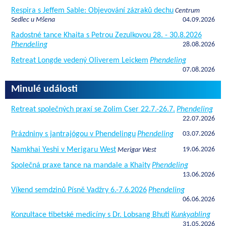
Respira s Jeffem Sable: Objevování zázraků dechu
Centrum
Sedlec u Mšena
04.09.2026
Radostné tance Khaita s Petrou Zezulkovou 28. - 30.8.2026
Phendeling
28.08.2026
Retreat Longde vedený Oliverem Leickem
Phendeling
07.08.2026
Minulé události
Retreat společných praxí se Zolim Cser 22.7.-26.7.
Phendeling
22.07.2026
Prázdniny s jantrajógou v Phendelingu
Phendeling
03.07.2026
Namkhai Yeshi v Merigaru West
19.06.2026
Merigar West
Společná praxe tance na mandale a Khaity
Phendeling
13.06.2026
Víkend semdzinů Písně Vadžry 6.-7.6.2026
Phendeling
06.06.2026
Konzultace tibetské medicíny s Dr. Lobsang Bhuti
Kunkyabling
31.05.2026