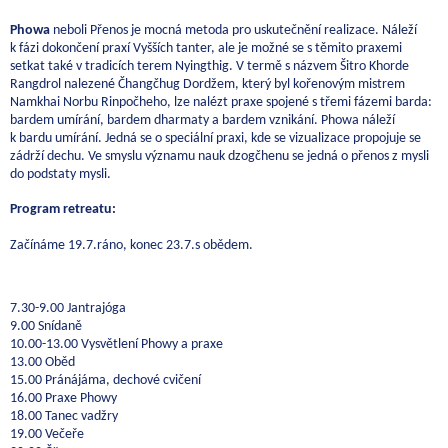
Phowa
neboli Přenos je mocná metoda pro uskutečnění realizace. Náleží
k fázi dokončení praxí Vyšších tanter, ale je možné se s těmito praxemi
setkat také v tradicích terem Nyingthig. V termě s názvem Šitro Khorde
Rangdrol nalezené Čhangčhug Dordžem, který byl kořenovým mistrem
Namkhai Norbu Rinpočheho, lze nalézt praxe spojené s třemi fázemi barda:
bardem umírání, bardem dharmaty a bardem vznikání. Phowa náleží
k bardu umírání. Jedná se o speciální praxi, kde se vizualizace propojuje se
zádrží dechu. Ve smyslu významu nauk dzogčhenu se jedná o přenos z mysli
do podstaty mysli.
Program retreatu:
Začínáme 19.7.ráno, konec 23.7.s obědem.
7.30-9.00 Jantrajóga
9.00 Snídaně
10.00-13.00 Vysvětlení Phowy a praxe
13.00 Oběd
15.00 Pránájáma, dechové cvičení
16.00 Praxe Phowy
18.00 Tanec vadžry
19.00 Večeře