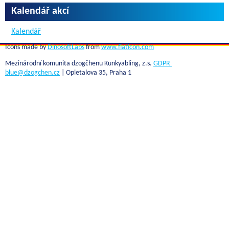
Kalendář akcí
Kalendář
Icons made by
DinosoftLabs
from
www.flaticon.com
Mezinárodní komunita dzogčhenu Kunkyabling, z.s.
GDPR
blue@dzogchen.cz
| Opletalova 35, Praha 1