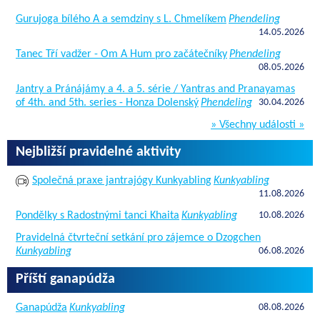
Gurujoga bílého A a semdziny s L. Chmelíkem
Phendeling
14.05.2026
Tanec Tří vadžer - Om A Hum pro začátečníky
Phendeling
08.05.2026
Jantry a Pránájámy a 4. a 5. série / Yantras and Pranayamas
of 4th. and 5th. series - Honza Dolenský
Phendeling
30.04.2026
» Všechny události »
Nejbližší pravidelné aktivity
Společná praxe jantrajógy Kunkyabling
Kunkyabling
11.08.2026
Pondělky s Radostnými tanci Khaita
Kunkyabling
10.08.2026
Pravidelná čtvrteční setkání pro zájemce o Dzogchen
Kunkyabling
06.08.2026
Příští ganapúdža
Ganapúdža
Kunkyabling
08.08.2026