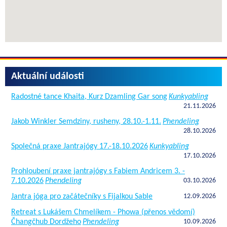
Aktuální události
Radostné tance Khaita, Kurz Dzamling Gar song
Kunkyabling
21.11.2026
Jakob Winkler Semdziny, rusheny, 28.10.-1.11.
Phendeling
28.10.2026
Společná praxe Jantrajógy 17.-18.10.2026
Kunkyabling
17.10.2026
Prohloubení praxe jantrajógy s Fabiem Andricem 3. -
7.10.2026
Phendeling
03.10.2026
Jantra jóga pro začátečníky s Fijalkou Sable
12.09.2026
Retreat s Lukášem Chmelíkem - Phowa (přenos vědomí)
Čhangčhub Dordžeho
Phendeling
10.09.2026