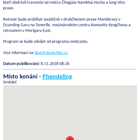
kteří obdrželi transmisi od mistra Čhögjala Namkhai Norbu a lung této
praxe.
Retreat bude probíhat souběžně s drubčhenem praxe Mandáravy v
Dzamling Garu na Tenerife, mezinárodním centru Komunity dzogčhenu a
retreatem v Merigaru East.
Program se bude odvíjet od programu webcastu.
Více informací na
blue@dzogchen.cz
Datum publikování:
8.11.2018 08:26
Místo konání -
Phendeling
Smědeč