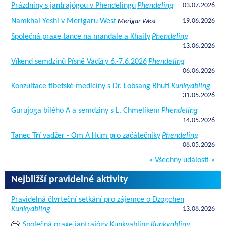
Prázdniny s jantrajógou v Phendelingu
Phendeling
03.07.2026
Namkhai Yeshi v Merigaru West
19.06.2026
Merigar West
Společná praxe tance na mandale a Khaity
Phendeling
13.06.2026
Víkend semdzinů Písně Vadžry 6.-7.6.2026
Phendeling
06.06.2026
Konzultace tibetské medicíny s Dr. Lobsang Bhuti
Kunkyabling
31.05.2026
Gurujoga bílého A a semdziny s L. Chmelíkem
Phendeling
14.05.2026
Tanec Tří vadžer - Om A Hum pro začátečníky
Phendeling
08.05.2026
» Všechny události »
Nejbližší pravidelné aktivity
Pravidelná čtvrteční setkání pro zájemce o Dzogchen
Kunkyabling
13.08.2026
Společná praxe jantrajógy Kunkyabling
Kunkyabling