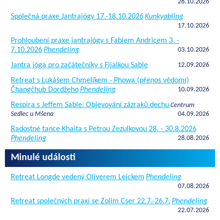
28.10.2026
Společná praxe Jantrajógy 17.-18.10.2026
Kunkyabling
17.10.2026
Prohloubení praxe jantrajógy s Fabiem Andricem 3. -
7.10.2026
Phendeling
03.10.2026
Jantra jóga pro začátečníky s Fijalkou Sable
12.09.2026
Retreat s Lukášem Chmelíkem - Phowa (přenos vědomí)
Čhangčhub Dordžeho
Phendeling
10.09.2026
Respira s Jeffem Sable: Objevování zázraků dechu
Centrum
Sedlec u Mšena
04.09.2026
Radostné tance Khaita s Petrou Zezulkovou 28. - 30.8.2026
Phendeling
28.08.2026
Minulé události
Retreat Longde vedený Oliverem Leickem
Phendeling
07.08.2026
Retreat společných praxí se Zolim Cser 22.7.-26.7.
Phendeling
22.07.2026