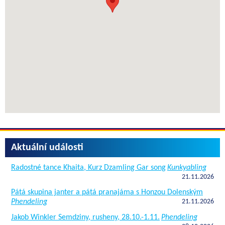
Aktuální události
Radostné tance Khaita, Kurz Dzamling Gar song
Kunkyabling
21.11.2026
Pátá skupina janter a pátá pranajáma s Honzou Dolenským
Phendeling
21.11.2026
Jakob Winkler Semdziny, rusheny, 28.10.-1.11.
Phendeling