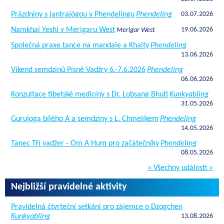
Prázdniny s jantrajógou v Phendelingu
Phendeling
03.07.2026
Namkhai Yeshi v Merigaru West
19.06.2026
Merigar West
Společná praxe tance na mandale a Khaity
Phendeling
13.06.2026
Víkend semdzinů Písně Vadžry 6.-7.6.2026
Phendeling
06.06.2026
Konzultace tibetské medicíny s Dr. Lobsang Bhuti
Kunkyabling
31.05.2026
Gurujoga bílého A a semdziny s L. Chmelíkem
Phendeling
14.05.2026
Tanec Tří vadžer - Om A Hum pro začátečníky
Phendeling
08.05.2026
» Všechny události »
Nejbližší pravidelné aktivity
Pravidelná čtvrteční setkání pro zájemce o Dzogchen
Kunkyabling
13.08.2026