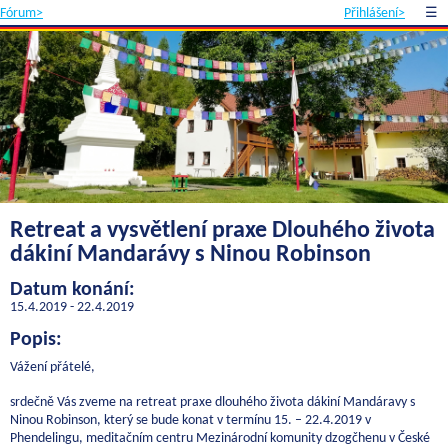
Fórum>
Přihlášení>
☰
Retreat a vysvětlení praxe Dlouhého života
dákiní Mandarávy s Ninou Robinson
Datum konání:
15.4.2019 - 22.4.2019
Popis:
Vážení přátelé,
srdečně Vás zveme na retreat praxe dlouhého života dákiní Mandáravy s
Ninou Robinson, který se bude konat v termínu 15. – 22.4.2019 v
Phendelingu, meditačním centru Mezinárodní komunity dzogčhenu v České