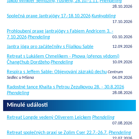
Jakob Winkler Semdziny, rusheny, 28.10.-1.11.
Phendeling
28.10.2026
Společná praxe Jantrajógy 17.-18.10.2026
Kunkyabling
17.10.2026
Prohloubení praxe jantrajógy s Fabiem Andricem 3. -
7.10.2026
Phendeling
03.10.2026
Jantra jóga pro začátečníky s Fijalkou Sable
12.09.2026
Retreat s Lukášem Chmelíkem - Phowa (přenos vědomí)
Čhangčhub Dordžeho
Phendeling
10.09.2026
Respira s Jeffem Sable: Objevování zázraků dechu
Centrum
Sedlec u Mšena
04.09.2026
Radostné tance Khaita s Petrou Zezulkovou 28. - 30.8.2026
Phendeling
28.08.2026
Minulé události
Retreat Longde vedený Oliverem Leickem
Phendeling
07.08.2026
Retreat společných praxí se Zolim Cser 22.7.-26.7.
Phendeling
22.07.2026