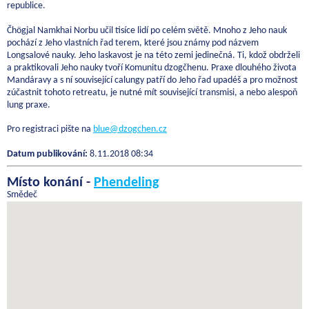
republice.
Čhögjal Namkhai Norbu učil tisíce lidí po celém světě. Mnoho z Jeho nauk
pochází z Jeho vlastních řad terem, které jsou známy pod názvem
Longsalové nauky. Jeho laskavost je na této zemi jedinečná. Ti, kdož obdrželi
a praktikovali Jeho nauky tvoří Komunitu dzogčhenu. Praxe dlouhého života
Mandáravy a s ní související calungy patří do Jeho řad upadéš a pro možnost
zúčastnit tohoto retreatu, je nutné mít související transmisi, a nebo alespoň
lung praxe.
Pro registraci pište na
blue@dzogchen.cz
Datum publikování:
8.11.2018 08:34
Místo konání -
Phendeling
Smědeč