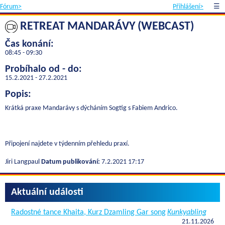
Fórum>
Přihlášení>
☰
RETREAT MANDARÁVY (WEBCAST)
Čas konání:
08:45 - 09:30
Probíhalo od - do:
15.2.2021 - 27.2.2021
Popis:
Krátká praxe Mandarávy s dýcháním Sogtig s Fabiem Andrico.
Připojení najdete v týdenním přehledu praxí.
Jiri Langpaul
Datum publikování:
7.2.2021 17:17
Aktuální události
Radostné tance Khaita, Kurz Dzamling Gar song
Kunkyabling
21.11.2026