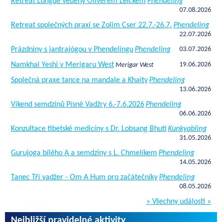
Retreat Longde vedený Oliverem Leickem
Phendeling
07.08.2026
Retreat společných praxí se Zolim Cser 22.7.-26.7.
Phendeling
22.07.2026
Prázdniny s jantrajógou v Phendelingu
Phendeling
03.07.2026
Namkhai Yeshi v Merigaru West
19.06.2026
Merigar West
Společná praxe tance na mandale a Khaity
Phendeling
13.06.2026
Víkend semdzinů Písně Vadžry 6.-7.6.2026
Phendeling
06.06.2026
Konzultace tibetské medicíny s Dr. Lobsang Bhuti
Kunkyabling
31.05.2026
Gurujoga bílého A a semdziny s L. Chmelíkem
Phendeling
14.05.2026
Tanec Tří vadžer - Om A Hum pro začátečníky
Phendeling
08.05.2026
» Všechny události »
Nejbližší pravidelné aktivity