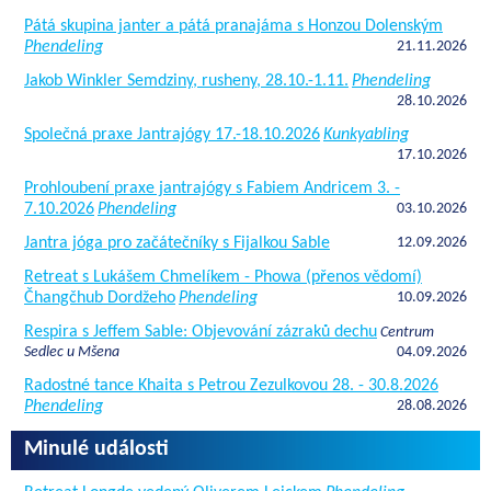
Pátá skupina janter a pátá pranajáma s Honzou Dolenským
Phendeling
21.11.2026
Jakob Winkler Semdziny, rusheny, 28.10.-1.11.
Phendeling
28.10.2026
Společná praxe Jantrajógy 17.-18.10.2026
Kunkyabling
17.10.2026
Prohloubení praxe jantrajógy s Fabiem Andricem 3. -
7.10.2026
Phendeling
03.10.2026
Jantra jóga pro začátečníky s Fijalkou Sable
12.09.2026
Retreat s Lukášem Chmelíkem - Phowa (přenos vědomí)
Čhangčhub Dordžeho
Phendeling
10.09.2026
Respira s Jeffem Sable: Objevování zázraků dechu
Centrum
Sedlec u Mšena
04.09.2026
Radostné tance Khaita s Petrou Zezulkovou 28. - 30.8.2026
Phendeling
28.08.2026
Minulé události