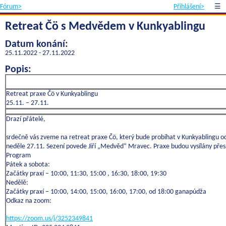
Fórum>
Přihlášení>
☰
Retreat Čö s Medvědem v Kunkyablingu
Datum konání:
25.11.2022 - 27.11.2022
Popis:
Retreat praxe Čö v Kunkyablingu
25.11. – 27.11.
Drazí přátelé,
srdečně vás zveme na retreat praxe Čö, který bude probíhat v Kunkyablingu o
neděle 27.11. Sezení povede Jiří „Medvěd“ Mravec. Praxe budou vysílány pře
Program
Pátek a sobota:
Začátky praxí – 10:00, 11:30, 15:00 , 16:30, 18:00, 19:30
Nedělě:
Začátky praxí – 10:00, 14:00, 15:00, 16:00, 17:00, od 18:00 ganapúdža
Odkaz na zoom:
https://zoom.us/j/3252349841