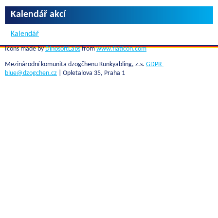
Kalendář akcí
Kalendář
Icons made by
DinosoftLabs
from
www.flaticon.com
Mezinárodní komunita dzogčhenu Kunkyabling, z.s.
GDPR
blue@dzogchen.cz
| Opletalova 35, Praha 1