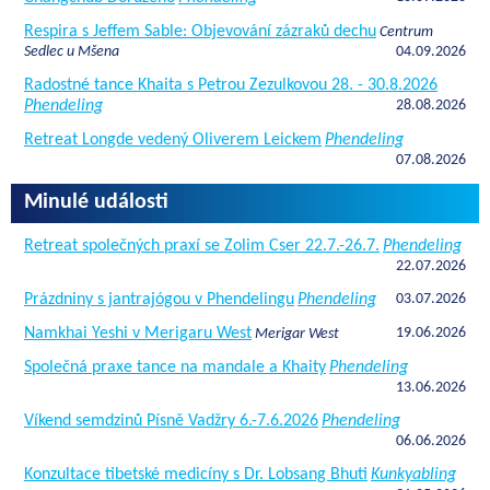
Respira s Jeffem Sable: Objevování zázraků dechu
Centrum
Sedlec u Mšena
04.09.2026
Radostné tance Khaita s Petrou Zezulkovou 28. - 30.8.2026
Phendeling
28.08.2026
Retreat Longde vedený Oliverem Leickem
Phendeling
07.08.2026
Minulé události
Retreat společných praxí se Zolim Cser 22.7.-26.7.
Phendeling
22.07.2026
Prázdniny s jantrajógou v Phendelingu
Phendeling
03.07.2026
Namkhai Yeshi v Merigaru West
19.06.2026
Merigar West
Společná praxe tance na mandale a Khaity
Phendeling
13.06.2026
Víkend semdzinů Písně Vadžry 6.-7.6.2026
Phendeling
06.06.2026
Konzultace tibetské medicíny s Dr. Lobsang Bhuti
Kunkyabling