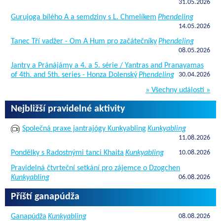
31.05.2026
Gurujoga bílého A a semdziny s L. Chmelíkem
Phendeling
14.05.2026
Tanec Tří vadžer - Om A Hum pro začátečníky
Phendeling
08.05.2026
Jantry a Pránájámy a 4. a 5. série / Yantras and Pranayamas
of 4th. and 5th. series - Honza Dolenský
Phendeling
30.04.2026
» Všechny události »
Nejbližší pravidelné aktivity
Společná praxe jantrajógy Kunkyabling
Kunkyabling
11.08.2026
Pondělky s Radostnými tanci Khaita
Kunkyabling
10.08.2026
Pravidelná čtvrteční setkání pro zájemce o Dzogchen
Kunkyabling
06.08.2026
Příští ganapúdža
Ganapúdža
Kunkyabling
08.08.2026