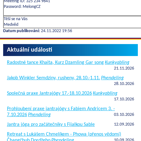
Meeting ID: 325 234 9841
Password: MelongCZ
Těší se na Vás
Medvěd
Datum publikování:
24.11.2022 19:56
Aktuální události
Radostné tance Khaita, Kurz Dzamling Gar song
Kunkyabling
21.11.2026
Jakob Winkler Semdziny, rusheny, 28.10.-1.11.
Phendeling
28.10.2026
Společná praxe Jantrajógy 17.-18.10.2026
Kunkyabling
17.10.2026
Prohloubení praxe jantrajógy s Fabiem Andricem 3. -
7.10.2026
Phendeling
03.10.2026
Jantra jóga pro začátečníky s Fijalkou Sable
12.09.2026
Retreat s Lukášem Chmelíkem - Phowa (přenos vědomí)
Čhangčhub Dordžeho
Phendeling
10.09.2026