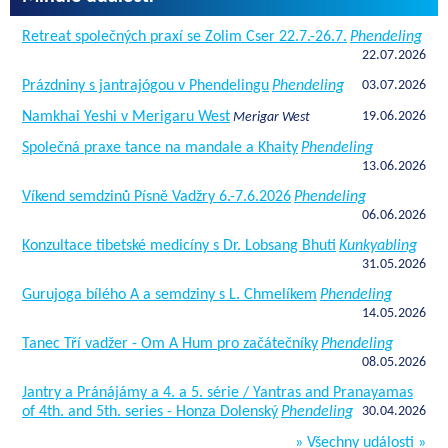
Retreat společných praxí se Zolim Cser 22.7.-26.7.
Phendeling
22.07.2026
Prázdniny s jantrajógou v Phendelingu
Phendeling
03.07.2026
Namkhai Yeshi v Merigaru West
19.06.2026
Merigar West
Společná praxe tance na mandale a Khaity
Phendeling
13.06.2026
Víkend semdzinů Písně Vadžry 6.-7.6.2026
Phendeling
06.06.2026
Konzultace tibetské medicíny s Dr. Lobsang Bhuti
Kunkyabling
31.05.2026
Gurujoga bílého A a semdziny s L. Chmelíkem
Phendeling
14.05.2026
Tanec Tří vadžer - Om A Hum pro začátečníky
Phendeling
08.05.2026
Jantry a Pránájámy a 4. a 5. série / Yantras and Pranayamas
of 4th. and 5th. series - Honza Dolenský
Phendeling
30.04.2026
» Všechny události »