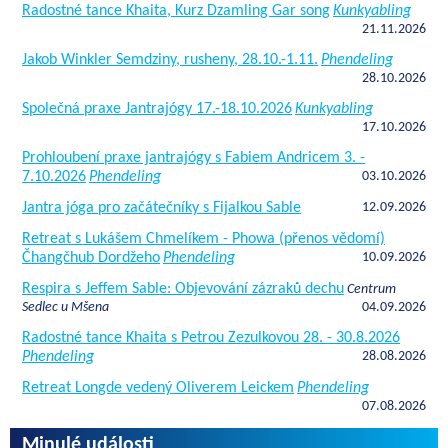
Radostné tance Khaita, Kurz Dzamling Gar song
Kunkyabling
21.11.2026
Jakob Winkler Semdziny, rusheny, 28.10.-1.11.
Phendeling
28.10.2026
Společná praxe Jantrajógy 17.-18.10.2026
Kunkyabling
17.10.2026
Prohloubení praxe jantrajógy s Fabiem Andricem 3. -
7.10.2026
Phendeling
03.10.2026
Jantra jóga pro začátečníky s Fijalkou Sable
12.09.2026
Retreat s Lukášem Chmelíkem - Phowa (přenos vědomí)
Čhangčhub Dordžeho
Phendeling
10.09.2026
Respira s Jeffem Sable: Objevování zázraků dechu
Centrum
Sedlec u Mšena
04.09.2026
Radostné tance Khaita s Petrou Zezulkovou 28. - 30.8.2026
Phendeling
28.08.2026
Retreat Longde vedený Oliverem Leickem
Phendeling
07.08.2026
Minulé události