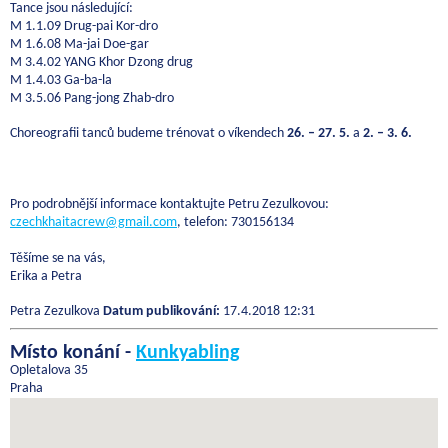
Tance jsou následující:
M 1.1.09 Drug-pai Kor-dro
M 1.6.08 Ma-jai Doe-gar
M 3.4.02 YANG Khor Dzong drug
M 1.4.03 Ga-ba-la
M 3.5.06 Pang-jong Zhab-dro
Choreografii tanců budeme trénovat o víkendech
26. – 27. 5.
a
2. – 3. 6.
Pro podrobnější informace kontaktujte Petru Zezulkovou:
czechkhaitacrew@gmail.com
, telefon: 730156134
Těšíme se na vás,
Erika a Petra
Petra Zezulkova
Datum publikování:
17.4.2018 12:31
Místo konání -
Kunkyabling
Opletalova 35
Praha