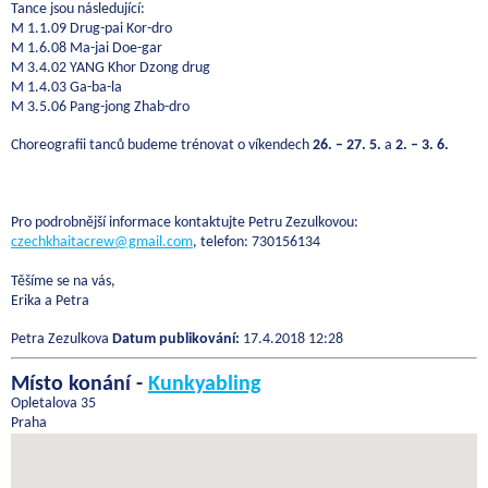
Tance jsou následující:
M 1.1.09 Drug-pai Kor-dro
M 1.6.08 Ma-jai Doe-gar
M 3.4.02 YANG Khor Dzong drug
M 1.4.03 Ga-ba-la
M 3.5.06 Pang-jong Zhab-dro
Choreografii tanců budeme trénovat o víkendech
26. – 27. 5.
a
2. – 3. 6.
Pro podrobnější informace kontaktujte Petru Zezulkovou:
czechkhaitacrew@gmail.com
, telefon: 730156134
Těšíme se na vás,
Erika a Petra
Petra Zezulkova
Datum publikování:
17.4.2018 12:28
Místo konání -
Kunkyabling
Opletalova 35
Praha