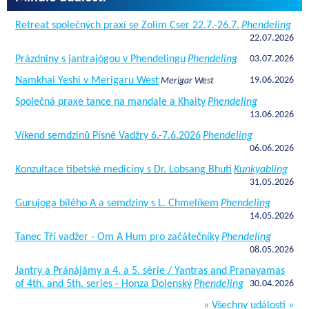
Retreat společných praxí se Zolim Cser 22.7.-26.7.
Phendeling
22.07.2026
Prázdniny s jantrajógou v Phendelingu
Phendeling
03.07.2026
Namkhai Yeshi v Merigaru West
19.06.2026
Merigar West
Společná praxe tance na mandale a Khaity
Phendeling
13.06.2026
Víkend semdzinů Písně Vadžry 6.-7.6.2026
Phendeling
06.06.2026
Konzultace tibetské medicíny s Dr. Lobsang Bhuti
Kunkyabling
31.05.2026
Gurujoga bílého A a semdziny s L. Chmelíkem
Phendeling
14.05.2026
Tanec Tří vadžer - Om A Hum pro začátečníky
Phendeling
08.05.2026
Jantry a Pránájámy a 4. a 5. série / Yantras and Pranayamas
of 4th. and 5th. series - Honza Dolenský
Phendeling
30.04.2026
» Všechny události »