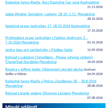
Radostné tance Khaita, Kurz Dzamling Gar song
Kunkyabling
21.11.2026
Jakob Winkler Semdziny, rusheny, 28.10.-1.11.
Phendeling
28.10.2026
Společná praxe Jantrajógy 17.-18.10.2026
Kunkyabling
17.10.2026
Prohloubení praxe jantrajógy s Fabiem Andricem 3. -
7.10.2026
Phendeling
03.10.2026
Jantra jóga pro začátečníky s Fijalkou Sable
12.09.2026
Retreat s Lukášem Chmelíkem - Phowa (přenos vědomí)
Čhangčhub Dordžeho
Phendeling
10.09.2026
Respira s Jeffem Sable: Objevování zázraků dechu
Centrum
Sedlec u Mšena
04.09.2026
Radostné tance Khaita s Petrou Zezulkovou 28. - 30.8.2026
Phendeling
28.08.2026
Retreat Longde vedený Oliverem Leickem
Phendeling
07.08.2026
Minulé události