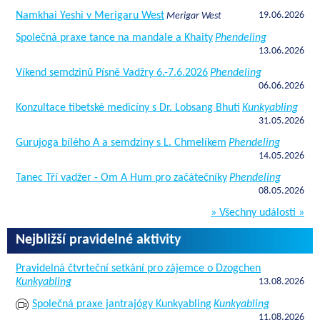
Namkhai Yeshi v Merigaru West
19.06.2026
Merigar West
Společná praxe tance na mandale a Khaity
Phendeling
13.06.2026
Víkend semdzinů Písně Vadžry 6.-7.6.2026
Phendeling
06.06.2026
Konzultace tibetské medicíny s Dr. Lobsang Bhuti
Kunkyabling
31.05.2026
Gurujoga bílého A a semdziny s L. Chmelíkem
Phendeling
14.05.2026
Tanec Tří vadžer - Om A Hum pro začátečníky
Phendeling
08.05.2026
» Všechny události »
Nejbližší pravidelné aktivity
Pravidelná čtvrteční setkání pro zájemce o Dzogchen
Kunkyabling
13.08.2026
Společná praxe jantrajógy Kunkyabling
Kunkyabling
11.08.2026