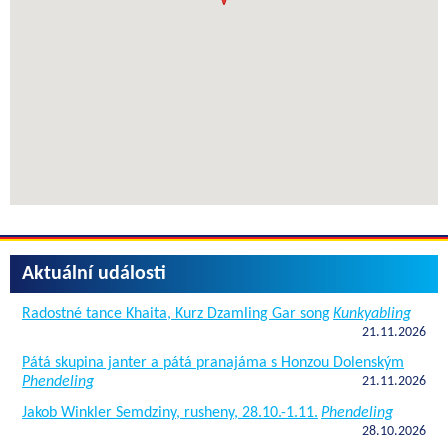
Aktuální události
Radostné tance Khaita, Kurz Dzamling Gar song
Kunkyabling
21.11.2026
Pátá skupina janter a pátá pranajáma s Honzou Dolenským
Phendeling
21.11.2026
Jakob Winkler Semdziny, rusheny, 28.10.-1.11.
Phendeling
28.10.2026