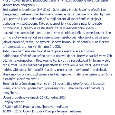
7. a 8. století našeho letopočtu. „Světla“ v názvu postupně osvětlují různé
klíčové body dzogčhenu.
Šest světel je jedním ze čtyř důležitých textů v tradici Ústního předání ze
Žangžungu. Jádrem dzogčhenového učení je názor, že všechny cítící bytosti
jsou prvotně čisté, dokonalené a mají potenciál spontánně se projevit
blahodárným způsobem. Tato schopnost je v každém z nás. Je to naše
přirozenost, a přesto se často stává, že se v každodenním spěchu
odcizujeme sami sobě a ostatním a jsme od nich odděleni. Jsme-li ochotni se
přímo a otevřeně setkat se zkušenostmi našeho běžného života, ať už jsou
jakkoli náročné, stávají se tyto zkušenosti branou k uvědomění si naší pravé
přirozenosti, branou k vnitřnímu útočišti.
Tato učení vám umožní zapojit se do praxe meditace a rozjímání,
nahlédnout důvěrně do svého nitra a objevit klenot, který se skrývá ve vašich
běžných zkušenostech. Prozkoumejte, jak ctít a respektovat tři brány – tělo,
řeč a mysl – a jak rozpoznat příležitosti k uzdravení a realizaci, které život
nabízí. Objevte vnitřní útočiště a dary prostornosti, uvědomění a vřelosti,
které mohou přinést uzdravení a užitek nejen vám, ale také vašim vztahům s
ostatními a celému světu.
Seminář je určen všem, kteří se chtějí naučit žít z otevřenosti a jasnosti;
všem, kteří chtějí poznat svůj přirozený stav – stav velké dokonalosti, tj.
dzogčhenu.
Učení proběhne ve dnech 26.-31. ledna 2024.
Rozpisy sezení:
07.30 – 08.30 Praxe a dzogčhenová meditace
10.00 – 12.00 Učení Drubdra Khenpo Tenzina Tsultrima