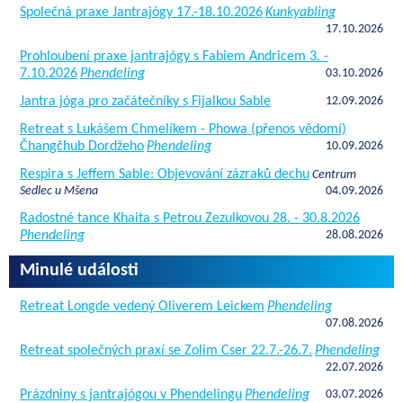
Společná praxe Jantrajógy 17.-18.10.2026
Kunkyabling
17.10.2026
Prohloubení praxe jantrajógy s Fabiem Andricem 3. -
7.10.2026
Phendeling
03.10.2026
Jantra jóga pro začátečníky s Fijalkou Sable
12.09.2026
Retreat s Lukášem Chmelíkem - Phowa (přenos vědomí)
Čhangčhub Dordžeho
Phendeling
10.09.2026
Respira s Jeffem Sable: Objevování zázraků dechu
Centrum
Sedlec u Mšena
04.09.2026
Radostné tance Khaita s Petrou Zezulkovou 28. - 30.8.2026
Phendeling
28.08.2026
Minulé události
Retreat Longde vedený Oliverem Leickem
Phendeling
07.08.2026
Retreat společných praxí se Zolim Cser 22.7.-26.7.
Phendeling
22.07.2026
Prázdniny s jantrajógou v Phendelingu
Phendeling
03.07.2026