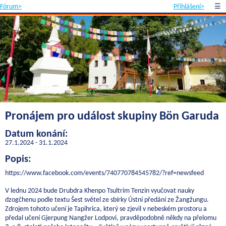
Fórum>
Přihlášení>
☰
Pronájem pro událost skupiny Bön Garuda
Datum konání:
27.1.2024 - 31.1.2024
Popis:
https://www.facebook.com/events/740770784545782/?ref=newsfeed
V lednu 2024 bude Drubdra Khenpo Tsultrim Tenzin vyučovat nauky
dzogčhenu podle textu Šest světel ze sbírky Ústní předání ze Žangžungu.
Zdrojem tohoto učení je Tapihrica, který se zjevil v nebeském prostoru a
předal učení Gjerpung Nangžer Lodpovi, pravděpodobně někdy na přelomu