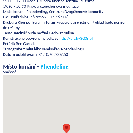
15.00 – 17.00 Učení Drubdra Khenpo Tenzina Tsultrima
19.30 – 20.30 Praxe a dzogčhenová meditace
Místo konání: Phendenling, Centrum Dzogčhenové komunity
GPS souřadnice: 48.923925, 14.167776
Drubdra Khenpo Tsultrim Tenzin vyučuje v angličtině. Překlad bude pořízen
do češtiny
Tento seminář bude možné sledovat online.
Registrace je otevřena na odkazu
http://bit.ly/3Q3rIef
Pořádá Bon Garuda
*Fotografie z minulého semináře v Phendenlingu.
Datum publikování:
31.10.2023 07:53
Místo konání -
Phendeling
Smědeč