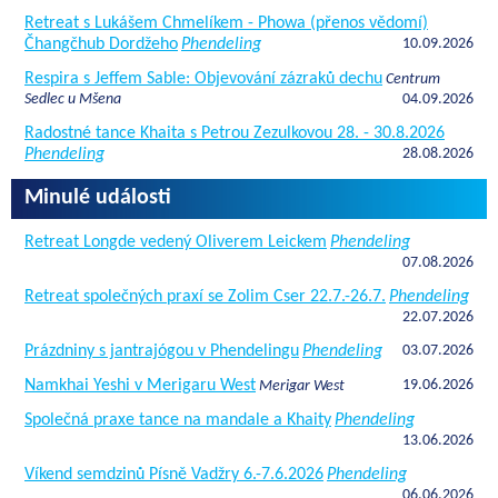
Retreat s Lukášem Chmelíkem - Phowa (přenos vědomí)
Čhangčhub Dordžeho
Phendeling
10.09.2026
Respira s Jeffem Sable: Objevování zázraků dechu
Centrum
Sedlec u Mšena
04.09.2026
Radostné tance Khaita s Petrou Zezulkovou 28. - 30.8.2026
Phendeling
28.08.2026
Minulé události
Retreat Longde vedený Oliverem Leickem
Phendeling
07.08.2026
Retreat společných praxí se Zolim Cser 22.7.-26.7.
Phendeling
22.07.2026
Prázdniny s jantrajógou v Phendelingu
Phendeling
03.07.2026
Namkhai Yeshi v Merigaru West
19.06.2026
Merigar West
Společná praxe tance na mandale a Khaity
Phendeling
13.06.2026
Víkend semdzinů Písně Vadžry 6.-7.6.2026
Phendeling
06.06.2026