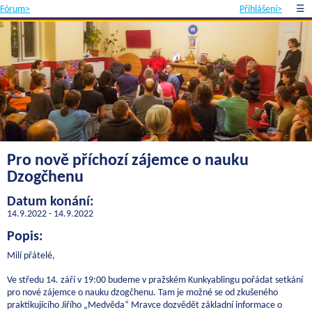
Fórum>
Přihlášení>
☰
Pro nově příchozí zájemce o nauku
Dzogčhenu
Datum konání:
14.9.2022 - 14.9.2022
Popis:
Milí přátelé,
Ve středu 14. září v 19:00 budeme v pražském Kunkyablingu pořádat setkání
pro nové zájemce o nauku dzogčhenu. Tam je možné se od zkušeného
praktikujícího Jiřího „Medvěda“ Mravce dozvědět základní informace o