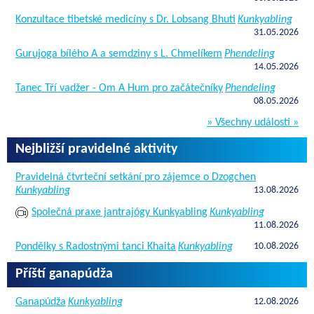
Konzultace tibetské medicíny s Dr. Lobsang Bhuti
Kunkyabling
31.05.2026
Gurujoga bílého A a semdziny s L. Chmelíkem
Phendeling
14.05.2026
Tanec Tří vadžer - Om A Hum pro začátečníky
Phendeling
08.05.2026
» Všechny události »
Nejbližší pravidelné aktivity
Pravidelná čtvrteční setkání pro zájemce o Dzogchen
Kunkyabling
13.08.2026
Společná praxe jantrajógy Kunkyabling
Kunkyabling
11.08.2026
Pondělky s Radostnými tanci Khaita
Kunkyabling
10.08.2026
Příští ganapúdža
Ganapúdža
Kunkyabling
12.08.2026