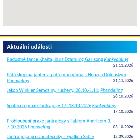
Aktuální události
Radostné tance Khaita, Kurz Dzamling Gar song
Kunkyabling
21.11.2026
Pátá skupina janter a pátá pranajáma s Honzou Dolenským
Phendeling
21.11.2026
Jakob Winkler Semdziny, rusheny, 28.10.-1.11.
Phendeling
28.10.2026
Společná praxe Jantrajógy 17.-18.10.2026
Kunkyabling
17.10.2026
Prohloubení praxe jantrajógy s Fabiem Andricem 3. -
7.10.2026
Phendeling
03.10.2026
Jantra jóga pro začátečníky s Fijalkou Sable
12.09.2026