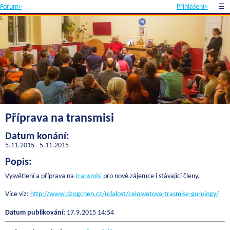
Fórum>
Přihlášení>
☰
Příprava na transmisi
Datum konání:
5.11.2015 - 5.11.2015
Popis:
Vysvětlení a příprava na
transmisi
pro nové zájemce i stávající členy.
Více viz:
http://www.dzogchen.cz/udalost/celosvetova-trasmise-gurujogy/
Datum publikování:
17.9.2015 14:54