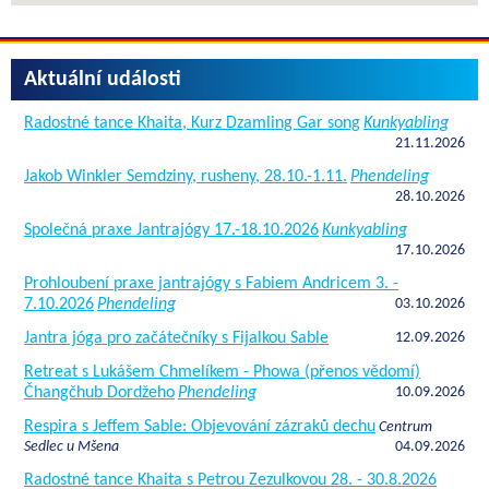
Aktuální události
Radostné tance Khaita, Kurz Dzamling Gar song
Kunkyabling
21.11.2026
Jakob Winkler Semdziny, rusheny, 28.10.-1.11.
Phendeling
28.10.2026
Společná praxe Jantrajógy 17.-18.10.2026
Kunkyabling
17.10.2026
Prohloubení praxe jantrajógy s Fabiem Andricem 3. -
7.10.2026
Phendeling
03.10.2026
Jantra jóga pro začátečníky s Fijalkou Sable
12.09.2026
Retreat s Lukášem Chmelíkem - Phowa (přenos vědomí)
Čhangčhub Dordžeho
Phendeling
10.09.2026
Respira s Jeffem Sable: Objevování zázraků dechu
Centrum
Sedlec u Mšena
04.09.2026
Radostné tance Khaita s Petrou Zezulkovou 28. - 30.8.2026