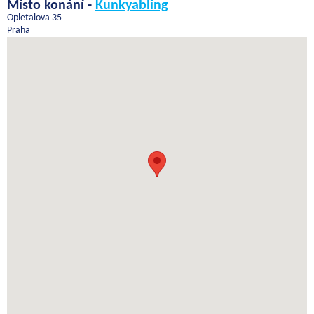
Místo konání -
Kunkyabling
Opletalova 35
Praha