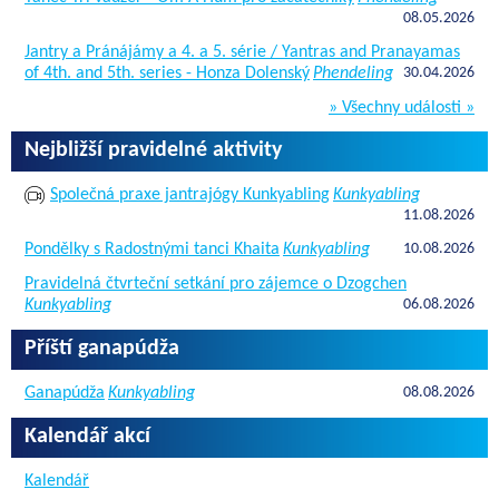
08.05.2026
Jantry a Pránájámy a 4. a 5. série / Yantras and Pranayamas
of 4th. and 5th. series - Honza Dolenský
Phendeling
30.04.2026
» Všechny události »
Nejbližší pravidelné aktivity
Společná praxe jantrajógy Kunkyabling
Kunkyabling
11.08.2026
Pondělky s Radostnými tanci Khaita
Kunkyabling
10.08.2026
Pravidelná čtvrteční setkání pro zájemce o Dzogchen
Kunkyabling
06.08.2026
Příští ganapúdža
Ganapúdža
Kunkyabling
08.08.2026
Kalendář akcí
Kalendář