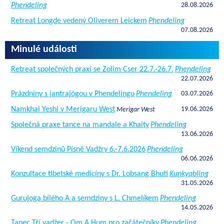
Phendeling
28.08.2026
Retreat Longde vedený Oliverem Leickem
Phendeling
07.08.2026
Minulé události
Retreat společných praxí se Zolim Cser 22.7.-26.7.
Phendeling
22.07.2026
Prázdniny s jantrajógou v Phendelingu
Phendeling
03.07.2026
Namkhai Yeshi v Merigaru West
19.06.2026
Merigar West
Společná praxe tance na mandale a Khaity
Phendeling
13.06.2026
Víkend semdzinů Písně Vadžry 6.-7.6.2026
Phendeling
06.06.2026
Konzultace tibetské medicíny s Dr. Lobsang Bhuti
Kunkyabling
31.05.2026
Gurujoga bílého A a semdziny s L. Chmelíkem
Phendeling
14.05.2026
Tanec Tří vadžer - Om A Hum pro začátečníky
Phendeling