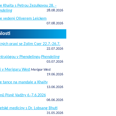
e Khaita s Petrou Zezulkovou 28. -
ndeling
28.08.2026
de vedený Oliverem Leickem
07.08.2026
losti
ných praxí se Zolim Cser 22.7.-26.7.
22.07.2026
antrajógou v Phendelingu
Phendeling
03.07.2026
i v Merigaru West
Merigar West
19.06.2026
e tance na mandale a Khaity
13.06.2026
nů Písně Vadžry 6.-7.6.2026
06.06.2026
etské medicíny s Dr. Lobsang Bhuti
31.05.2026