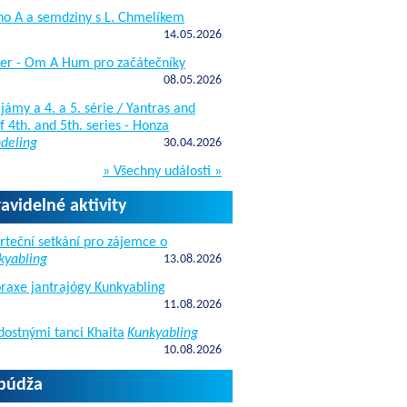
ho A a semdziny s L. Chmelíkem
14.05.2026
žer - Om A Hum pro začátečníky
08.05.2026
jámy a 4. a 5. série / Yantras and
 4th. and 5th. series - Honza
deling
30.04.2026
» Všechny události »
ravidelné aktivity
rteční setkání pro zájemce o
kyabling
13.08.2026
raxe jantrajógy Kunkyabling
11.08.2026
dostnými tanci Khaita
Kunkyabling
10.08.2026
apúdža