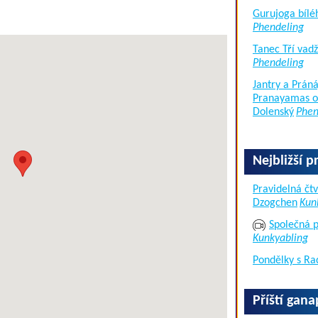
Gurujoga bílé
Phendeling
Tanec Tří vad
Phendeling
Jantry a Práná
Pranayamas of
Dolenský
Phen
Nejbližší p
Pravidelná čtv
Dzogchen
Kun
Společná p
Kunkyabling
Pondělky s Ra
Příští gan