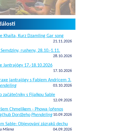
dálosti
e Khaita, Kurz Dzamling Gar song
21.11.2026
 Semdziny, rusheny, 28.10.-1.11.
28.10.2026
e Jantrajógy 17.-18.10.2026
17.10.2026
raxe jantrajógy s Fabiem Andricem 3.
endeling
03.10.2026
o začátečníky s Fijalkou Sable
12.09.2026
kášem Chmelíkem - Phowa (přenos
gčhub Dordžeho
Phendeling
10.09.2026
fem Sable: Objevování zázraků dechu
 u Mšena
04.09.2026