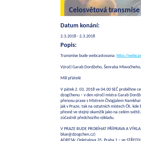
Celosvětová transmise
Datum konání:
2.3.2018 - 2.3.2018
Popis:
Transmise bude webcastovana:
http://webca
Výročí Garab Dordžeho, Šenraba Miwočheho,
Milí přátelé
V pátek 2. 03. 2018 ve 04.00 SEČ proběhne c
dzogčhenu – v den výročí mistra Garab Dordž
přenosu praxe s Mistrem Čhögjalem Namkhai
jak v Praze, tak na ostatních místech ČR, kde
přesně ve stejný okamžik jako na celém světě.
zúčastnit předchozího výkladu.
V PRAZE BUDE PROBÍHAT PŘÍPRAVA A VÝKLAD, (
blue@dzogchen.cz)
ADRESA: Opletalova 35, Praha 1 – ve STŘEDY