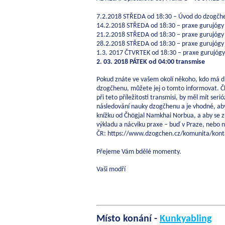
7.2.2018 STŘEDA od 18:30 – Úvod do dzogčh
14.2.2018 STŘEDA od 18:30 – praxe gurujóg
21.2.2018 STŘEDA od 18:30 – praxe gurujóg
28.2.2018 STŘEDA od 18:30 – praxe gurujóg
1.3. 2017 ČTVRTEK od 18:30 – praxe gurujóg
2. 03. 2018 PÁTEK od 04:00 transmise
Pokud znáte ve vašem okolí někoho, kdo má 
dzogčhenu, můžete jej o tomto informovat. Čl
při teto příležitosti transmisi, by měl mít seri
následování nauky dzogčhenu a je vhodné, ab
knížku od Čhögjal Namkhai Norbua, a aby se z
výkladu a nácviku praxe – buď v Praze, nebo n
ČR: https://www.dzogchen.cz/komunita/kont
Přejeme Vám bdělé momenty.
Vaši modří
Místo konání -
Kunkyabling