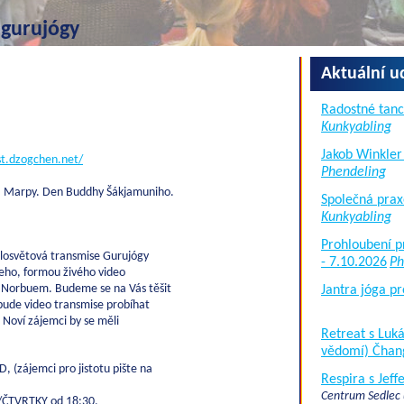
 gurujógy
Aktuální u
Radostné tanc
Kunkyabling
Jakob Winkler
st.dzogchen.net/
Phendeling
 Marpy. Den Buddhy Šákjamuniho.
Společná prax
Kunkyabling
Prohloubení p
elosvětová transmise Gurujógy
- 7.10.2026
Ph
eho, formou živého video
 Norbuem. Budeme se na Vás těšit
Jantra jóga pr
 bude video transmise probíhat
 Noví zájemci by se měli
Retreat s Lu
vědomí) Čhan
zájemci pro jistotu pište na
Respira s Jef
Centrum Sedlec
/ČTVRTKY od 18:30.