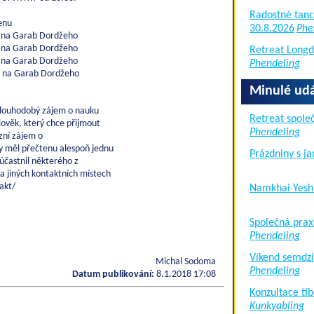
Radostné tanc
enu
30.8.2026
Phe
y na Garab Dordžeho
y na Garab Dordžeho
Retreat Long
y na Garab Dordžeho
Phendeling
y na Garab Dordžeho
Minulé udá
dlouhodobý zájem o nauku
Retreat společ
ověk, který chce přijmout
Phendeling
ózní zájem o
y měl přečtenu alespoň jednu
Prázdniny s j
účastnil některého z
a jiných kontaktních místech
akt/
Namkhai Yesh
Společná prax
Phendeling
Víkend semdzi
Michal Sodoma
Phendeling
Datum publikování:
8.1.2018 17:08
Konzultace tib
Kunkyabling