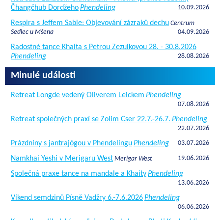
Čhangčhub Dordžeho
Phendeling
10.09.2026
Respira s Jeffem Sable: Objevování zázraků dechu
Centrum
Sedlec u Mšena
04.09.2026
Radostné tance Khaita s Petrou Zezulkovou 28. - 30.8.2026
Phendeling
28.08.2026
Minulé události
Retreat Longde vedený Oliverem Leickem
Phendeling
07.08.2026
Retreat společných praxí se Zolim Cser 22.7.-26.7.
Phendeling
22.07.2026
Prázdniny s jantrajógou v Phendelingu
Phendeling
03.07.2026
Namkhai Yeshi v Merigaru West
19.06.2026
Merigar West
Společná praxe tance na mandale a Khaity
Phendeling
13.06.2026
Víkend semdzinů Písně Vadžry 6.-7.6.2026
Phendeling
06.06.2026