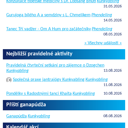
Konzultace tibetské medicíny s Dr. Lobsang Bhuti
Kunkyabling
31.05.2026
Gurujoga bílého A a semdziny s L. Chmelíkem
Phendeling
14.05.2026
Tanec Tří vadžer - Om A Hum pro začátečníky
Phendeling
08.05.2026
» Všechny události »
Nejbližší pravidelné aktivity
Pravidelná čtvrteční setkání pro zájemce o Dzogchen
Kunkyabling
13.08.2026
Společná praxe jantrajógy Kunkyabling
Kunkyabling
11.08.2026
Pondělky s Radostnými tanci Khaita
Kunkyabling
10.08.2026
Příští ganapúdža
Ganapúdža
Kunkyabling
08.08.2026
Kalendář akcí