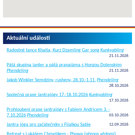
Aktuální události
Radostné tance Khaita, Kurz Dzamling Gar song
Kunkyabling
21.11.2026
Pátá skupina janter a pátá pranajáma s Honzou Dolenským
Phendeling
21.11.2026
Jakob Winkler Semdziny, rusheny, 28.10.-1.11.
Phendeling
28.10.2026
Společná praxe Jantrajógy 17.-18.10.2026
Kunkyabling
17.10.2026
Prohloubení praxe jantrajógy s Fabiem Andricem 3. -
7.10.2026
Phendeling
03.10.2026
Jantra jóga pro začátečníky s Fijalkou Sable
12.09.2026
Retreat s Lukášem Chmelíkem - Phowa (přenos vědomí)