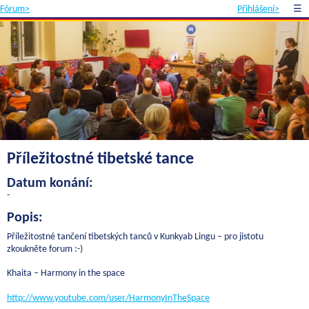
Fórum>
Přihlášení>
☰
Příležitostné tibetské tance
Datum konání:
-
Popis:
Příležitostné tančení tibetských tanců v Kunkyab Lingu – pro jistotu
zkoukněte forum :-)
Khaita – Harmony in the space
http://www.youtube.com/user/HarmonyInTheSpace