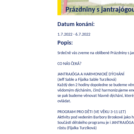
Prázdniny s jantrajógo
Datum konání:
1.7.2022 - 6.7.2022
Popis:
Srdečně vás zveme na oblíbené
Prázdniny
s ja
CO NÁS ČEKÁ?
J
ANTRAJÓGA A HARMONICKÉ DÝCHÁNÍ
(Jeff Sable a Fijalka Sable Turzíková)
Každý den 2 hodiny dopoledne se budeme věno
vědomým dýcháním, čímž harmonizujeme ener
se pak budeme věnovat hlavně dýchání, které
ovládat.
PROGRAM PRO DĚTI (VE VĚKU 3-11 LET)
Aktivity pod vedením Barbory Broskové jako hu
Součástí dětského programu je i JANTRAJÓGA
růstu (Fijalka Turzíková)