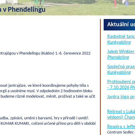
u v Phendelingu
Aktuální u
Radostné tanc
Kunkyabling
Jakob Winkler
ntrajógou v Phendelingu (Kuklov) 1.-6. čerevence 2022
Phendeling
Společná prax
Kunkyabling
Prohloubení p
vat jantrajóze, ve které koordinujeme pohyby těla s
- 7.10.2026
Ph
gii a uvolníme mysl. V odpoledním 2 hodinovém bloku
 budeme různě modelovat, měnit, prožívat a také se učit
Jantra jóga pr
Retreat s Lu
vědomí) Čhan
dba, zpívání, umění s barvami, hry v přírodě i uvnitř.
 KUMAR KUMARI, cvičení určené přímo pro děti v období
Respira s Jef
Centrum Sedlec