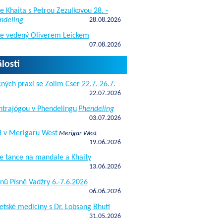
e Khaita s Petrou Zezulkovou 28. -
ndeling
28.08.2026
de vedený Oliverem Leickem
07.08.2026
losti
ných praxí se Zolim Cser 22.7.-26.7.
22.07.2026
antrajógou v Phendelingu
Phendeling
03.07.2026
i v Merigaru West
Merigar West
19.06.2026
e tance na mandale a Khaity
13.06.2026
nů Písně Vadžry 6.-7.6.2026
06.06.2026
etské medicíny s Dr. Lobsang Bhuti
31.05.2026