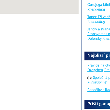
Gurujoga bílé
Phendeling
Tanec Tří vad
Phendeling
Jantry a Práná
Pranayamas of
Dolenský
Phen
Nejbližší p
Pravidelná čtv
Dzogchen
Kun
Společná p
Kunkyabling
Pondělky s Ra
Příští gan