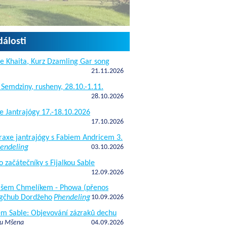
dálosti
e Khaita, Kurz Dzamling Gar song
21.11.2026
 Semdziny, rusheny, 28.10.-1.11.
28.10.2026
e Jantrajógy 17.-18.10.2026
17.10.2026
raxe jantrajógy s Fabiem Andricem 3.
endeling
03.10.2026
o začátečníky s Fijalkou Sable
12.09.2026
kášem Chmelíkem - Phowa (přenos
gčhub Dordžeho
Phendeling
10.09.2026
fem Sable: Objevování zázraků dechu
 u Mšena
04.09.2026