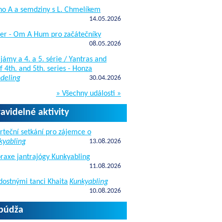
ho A a semdziny s L. Chmelíkem
14.05.2026
žer - Om A Hum pro začátečníky
08.05.2026
jámy a 4. a 5. série / Yantras and
 4th. and 5th. series - Honza
deling
30.04.2026
» Všechny události »
ravidelné aktivity
rteční setkání pro zájemce o
kyabling
13.08.2026
raxe jantrajógy Kunkyabling
11.08.2026
dostnými tanci Khaita
Kunkyabling
10.08.2026
apúdža