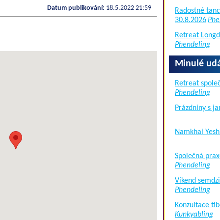
Datum publikování:
18.5.2022 21:59
Radostné tanc
30.8.2026
Phe
Retreat Long
Phendeling
Minulé udá
Retreat společ
Phendeling
Prázdniny s j
Namkhai Yesh
Společná prax
Phendeling
Víkend semdzi
Phendeling
Konzultace tib
Kunkyabling