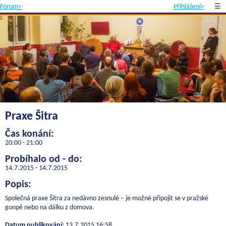
Fórum>
Přihlášení>
☰
Praxe Šitra
Čas konání:
20:00 - 21:00
Probíhalo od - do:
14.7.2015 - 14.7.2015
Popis:
Společná praxe Šitra za nedávno zesnulé – je možné připojit se v pražské
gonpě nebo na dálku z domova.
Datum publikování:
13.7.2015 16:58