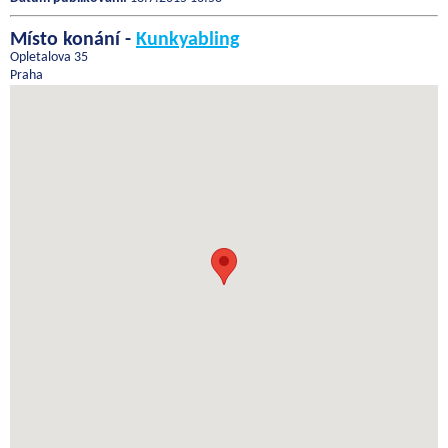
Místo konání -
Kunkyabling
Opletalova 35
Praha