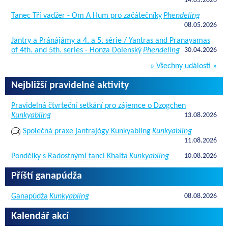
14.05.2026
Tanec Tří vadžer - Om A Hum pro začátečníky
Phendeling
08.05.2026
Jantry a Pránájámy a 4. a 5. série / Yantras and Pranayamas
of 4th. and 5th. series - Honza Dolenský
Phendeling
30.04.2026
» Všechny události »
Nejbližší pravidelné aktivity
Pravidelná čtvrteční setkání pro zájemce o Dzogchen
Kunkyabling
13.08.2026
Společná praxe jantrajógy Kunkyabling
Kunkyabling
11.08.2026
Pondělky s Radostnými tanci Khaita
Kunkyabling
10.08.2026
Příští ganapúdža
Ganapúdža
Kunkyabling
08.08.2026
Kalendář akcí