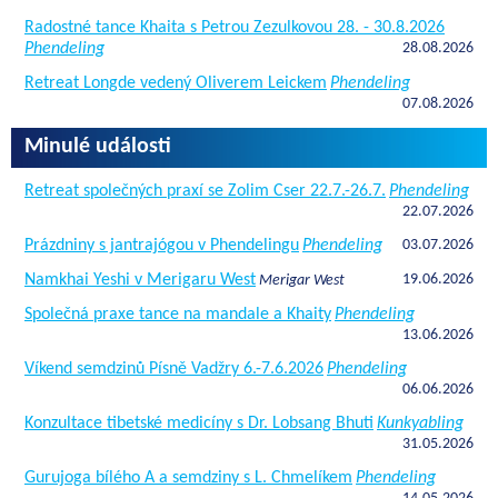
Radostné tance Khaita s Petrou Zezulkovou 28. - 30.8.2026
Phendeling
28.08.2026
Retreat Longde vedený Oliverem Leickem
Phendeling
07.08.2026
Minulé události
Retreat společných praxí se Zolim Cser 22.7.-26.7.
Phendeling
22.07.2026
Prázdniny s jantrajógou v Phendelingu
Phendeling
03.07.2026
Namkhai Yeshi v Merigaru West
19.06.2026
Merigar West
Společná praxe tance na mandale a Khaity
Phendeling
13.06.2026
Víkend semdzinů Písně Vadžry 6.-7.6.2026
Phendeling
06.06.2026
Konzultace tibetské medicíny s Dr. Lobsang Bhuti
Kunkyabling
31.05.2026
Gurujoga bílého A a semdziny s L. Chmelíkem
Phendeling