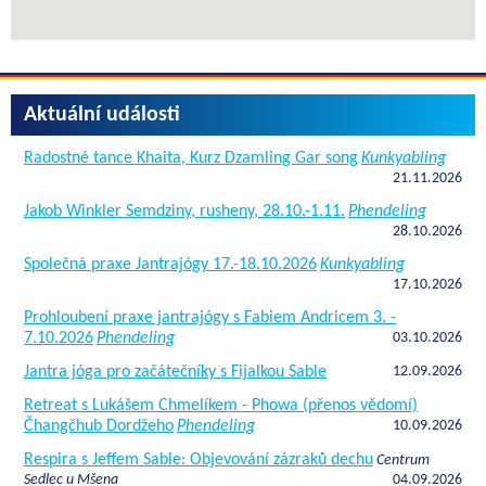
Aktuální události
Radostné tance Khaita, Kurz Dzamling Gar song
Kunkyabling
21.11.2026
Jakob Winkler Semdziny, rusheny, 28.10.-1.11.
Phendeling
28.10.2026
Společná praxe Jantrajógy 17.-18.10.2026
Kunkyabling
17.10.2026
Prohloubení praxe jantrajógy s Fabiem Andricem 3. -
7.10.2026
Phendeling
03.10.2026
Jantra jóga pro začátečníky s Fijalkou Sable
12.09.2026
Retreat s Lukášem Chmelíkem - Phowa (přenos vědomí)
Čhangčhub Dordžeho
Phendeling
10.09.2026
Respira s Jeffem Sable: Objevování zázraků dechu
Centrum
Sedlec u Mšena
04.09.2026