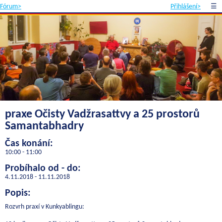
Fórum>
Přihlášení>
☰
praxe Očisty Vadžrasattvy a 25 prostorů
Samantabhadry
Čas konání:
10:00 - 11:00
Probíhalo od - do:
4.11.2018 - 11.11.2018
Popis:
Rozvrh praxí v Kunkyablingu: