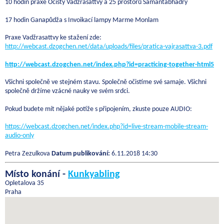
10 hodin praxe Očisty Vadžrasattvy a 25 prostorů Samantabhadry
17 hodin Ganapůdža s Invoikací lampy Marme Monlam
Praxe Vadžrasattvy ke stažení zde:
http://webcast.dzogchen.net/data/uploads/files/pratica-vajrasattva-3.pdf
http://webcast.dzogchen.net/index.php?id=practicing-together-html5
Všichni společně ve stejném stavu. Společně očistíme své samaje. Všichni
společně držíme vzácné nauky ve svém srdci.
Pokud budete mít nějaké potíže s připojením, zkuste pouze AUDIO:
https://webcast.dzogchen.net/index.php?id=live-stream-mobile-stream-
audio-only
Petra Zezulkova
Datum publikování:
6.11.2018 14:30
Místo konání -
Kunkyabling
Opletalova 35
Praha