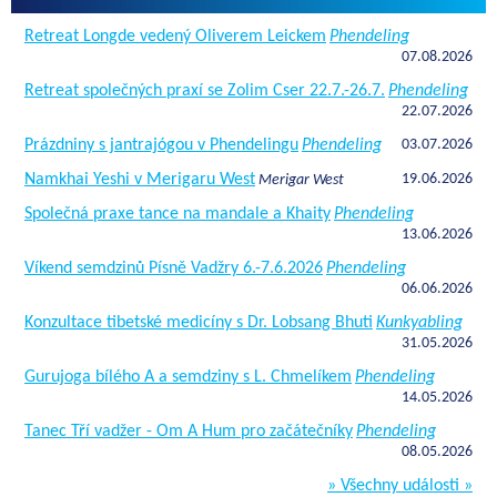
Retreat Longde vedený Oliverem Leickem
Phendeling
07.08.2026
Retreat společných praxí se Zolim Cser 22.7.-26.7.
Phendeling
22.07.2026
Prázdniny s jantrajógou v Phendelingu
Phendeling
03.07.2026
Namkhai Yeshi v Merigaru West
19.06.2026
Merigar West
Společná praxe tance na mandale a Khaity
Phendeling
13.06.2026
Víkend semdzinů Písně Vadžry 6.-7.6.2026
Phendeling
06.06.2026
Konzultace tibetské medicíny s Dr. Lobsang Bhuti
Kunkyabling
31.05.2026
Gurujoga bílého A a semdziny s L. Chmelíkem
Phendeling
14.05.2026
Tanec Tří vadžer - Om A Hum pro začátečníky
Phendeling
08.05.2026
» Všechny události »