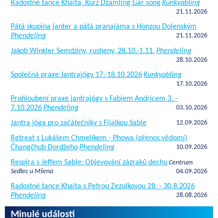
Radostné tance Khaita, Kurz Dzamling Gar song
Kunkyabling
21.11.2026
Pátá skupina janter a pátá pranajáma s Honzou Dolenským
Phendeling
21.11.2026
Jakob Winkler Semdziny, rusheny, 28.10.-1.11.
Phendeling
28.10.2026
Společná praxe Jantrajógy 17.-18.10.2026
Kunkyabling
17.10.2026
Prohloubení praxe jantrajógy s Fabiem Andricem 3. -
7.10.2026
Phendeling
03.10.2026
Jantra jóga pro začátečníky s Fijalkou Sable
12.09.2026
Retreat s Lukášem Chmelíkem - Phowa (přenos vědomí)
Čhangčhub Dordžeho
Phendeling
10.09.2026
Respira s Jeffem Sable: Objevování zázraků dechu
Centrum
Sedlec u Mšena
04.09.2026
Radostné tance Khaita s Petrou Zezulkovou 28. - 30.8.2026
Phendeling
28.08.2026
Minulé události