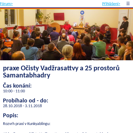
Fórum>
Přihlášení>
☰
praxe Očisty Vadžrasattvy a 25 prostorů
Samantabhadry
Čas konání:
10:00 - 11:00
Probíhalo od - do:
28.10.2018 - 3.11.2018
Popis:
Rozvrh praxí v Kunkyablingu: