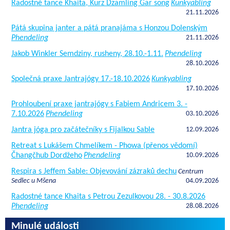
Radostné tance Khaita, Kurz Dzamling Gar song
Kunkyabling
21.11.2026
Pátá skupina janter a pátá pranajáma s Honzou Dolenským
Phendeling
21.11.2026
Jakob Winkler Semdziny, rusheny, 28.10.-1.11.
Phendeling
28.10.2026
Společná praxe Jantrajógy 17.-18.10.2026
Kunkyabling
17.10.2026
Prohloubení praxe jantrajógy s Fabiem Andricem 3. -
7.10.2026
Phendeling
03.10.2026
Jantra jóga pro začátečníky s Fijalkou Sable
12.09.2026
Retreat s Lukášem Chmelíkem - Phowa (přenos vědomí)
Čhangčhub Dordžeho
Phendeling
10.09.2026
Respira s Jeffem Sable: Objevování zázraků dechu
Centrum
Sedlec u Mšena
04.09.2026
Radostné tance Khaita s Petrou Zezulkovou 28. - 30.8.2026
Phendeling
28.08.2026
Minulé události