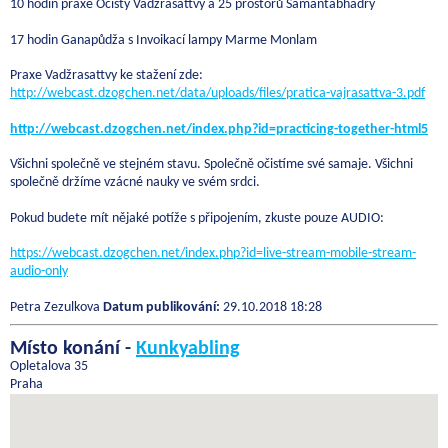
10 hodin praxe Očisty Vadžrasattvy a 25 prostorů Samantabhadry
17 hodin Ganapůdža s Invoikací lampy Marme Monlam
Praxe Vadžrasattvy ke stažení zde:
http://webcast.dzogchen.net/data/uploads/files/pratica-vajrasattva-3.pdf
http://webcast.dzogchen.net/index.php?id=practicing-together-html5
Všichni společně ve stejném stavu. Společně očistíme své samaje. Všichni
společně držíme vzácné nauky ve svém srdci.
Pokud budete mít nějaké potíže s připojením, zkuste pouze AUDIO:
https://webcast.dzogchen.net/index.php?id=live-stream-mobile-stream-
audio-only
Petra Zezulkova
Datum publikování:
29.10.2018 18:28
Místo konání -
Kunkyabling
Opletalova 35
Praha