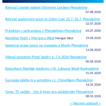
Retreat Longde vedený Oliverem Leickem
Phendeling
07.08.2026
Retreat společných praxí se Zolim Cser 22.7.-26.7.
Phendeling
22.07.2026
Prázdniny s jantrajógou v Phendelingu
Phendeling
03.07.2026
Namkhai Yeshi v Merigaru West
19.06.2026
Merigar West
Společná praxe tance na mandale a Khaity
Phendeling
13.06.2026
Víkend semdzinů Písně Vadžry 6.-7.6.2026
Phendeling
06.06.2026
Konzultace tibetské medicíny s Dr. Lobsang Bhuti
Kunkyabling
31.05.2026
Gurujoga bílého A a semdziny s L. Chmelíkem
Phendeling
14.05.2026
Tanec Tří vadžer - Om A Hum pro začátečníky
Phendeling
08.05.2026
» Všechny události »