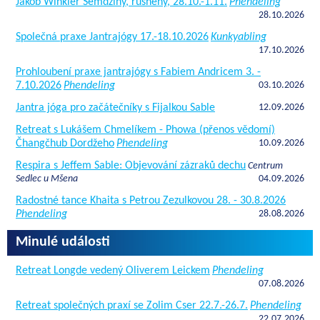
Jakob Winkler Semdziny, rusheny, 28.10.-1.11.
Phendeling
28.10.2026
Společná praxe Jantrajógy 17.-18.10.2026
Kunkyabling
17.10.2026
Prohloubení praxe jantrajógy s Fabiem Andricem 3. -
7.10.2026
Phendeling
03.10.2026
Jantra jóga pro začátečníky s Fijalkou Sable
12.09.2026
Retreat s Lukášem Chmelíkem - Phowa (přenos vědomí)
Čhangčhub Dordžeho
Phendeling
10.09.2026
Respira s Jeffem Sable: Objevování zázraků dechu
Centrum
Sedlec u Mšena
04.09.2026
Radostné tance Khaita s Petrou Zezulkovou 28. - 30.8.2026
Phendeling
28.08.2026
Minulé události
Retreat Longde vedený Oliverem Leickem
Phendeling
07.08.2026
Retreat společných praxí se Zolim Cser 22.7.-26.7.
Phendeling
22.07.2026