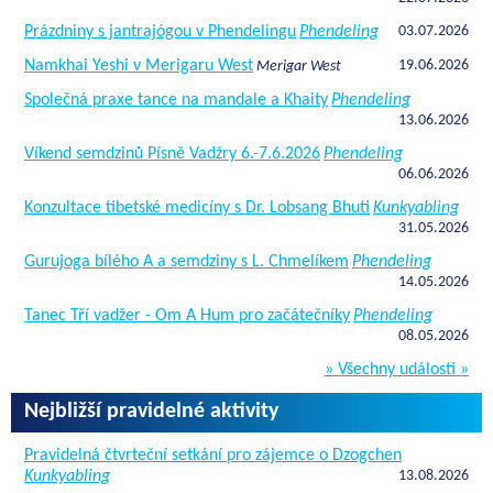
Prázdniny s jantrajógou v Phendelingu
Phendeling
03.07.2026
Namkhai Yeshi v Merigaru West
19.06.2026
Merigar West
Společná praxe tance na mandale a Khaity
Phendeling
13.06.2026
Víkend semdzinů Písně Vadžry 6.-7.6.2026
Phendeling
06.06.2026
Konzultace tibetské medicíny s Dr. Lobsang Bhuti
Kunkyabling
31.05.2026
Gurujoga bílého A a semdziny s L. Chmelíkem
Phendeling
14.05.2026
Tanec Tří vadžer - Om A Hum pro začátečníky
Phendeling
08.05.2026
» Všechny události »
Nejbližší pravidelné aktivity
Pravidelná čtvrteční setkání pro zájemce o Dzogchen
Kunkyabling
13.08.2026