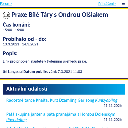
Fórum>
Přihlášení>
☰
Praxe Bílé Táry s Ondrou Olšiakem
Čas konání:
15:00 - 16:00
Probíhalo od - do:
13.3.2021 - 14.3.2021
Popis:
Link pro připojení najdete v týdenním přehledu praxí.
Jiri Langpaul
Datum publikování:
7.3.2021 11:03
Aktuální události
Radostné tance Khaita, Kurz Dzamling Gar song
Kunkyabling
21.11.2026
Pátá skupina janter a pátá pranajáma s Honzou Dolenským
Phendeling
21.11.2026